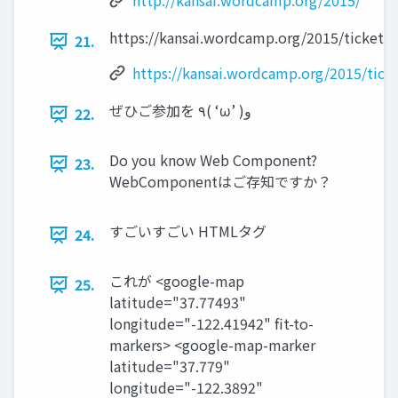
http://kansai.wordcamp.org/2015/
https://kansai.wordcamp.org/2015/tickets/
21.
https://kansai.wordcamp.org/2015/ticke
22.
Do you know Web Component?
23.
WebComponentはご存知ですか？
すごいすごい HTMLタグ
24.
これが <google-map
25.
latitude="37.77493"
longitude="-122.41942" fit-to-
markers> <google-map-marker
latitude="37.779"
longitude="-122.3892"