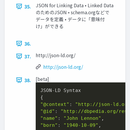
JSON for Linking Data • Linked Data
35.
のためのJSON • schema.orgなどで
データを定義 • データに「意味付
け」ができる
36.
http://json-ld.org/
37.
http://json-ld.org/
[beta]
38.
JSON-LD Syntax

"@context"
: 
"http://json-ld.or
"@id"
: 
"http://dbpedia.org/res
"name"
: 
"John Lennon"
"born"
: 
"1940-10-09"