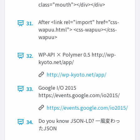
class="mouth"></div></div>
After <link rel="import" href="css-
31.
wapuu.html"> <css-wapuu></css-
wapuu>
WP-API × Polymer 0.5 http://wp-
32.
kyoto.net/app/
http://wp-kyoto.net/app/
Google I/O 2015
33.
https://events.google.com/io2015/
https://events.google.com/io2015/
Do you know JSON-LD? 一風変わっ
34.
たJSON