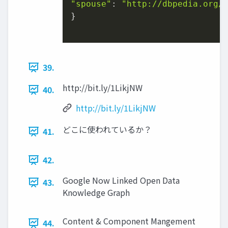
"spouse"
: 
"http://dbpedia.org/
}

39.
http://bit.ly/1LikjNW
40.
http://bit.ly/1LikjNW
どこに使われているか？
41.
42.
Google Now Linked Open Data
43.
Knowledge Graph
Content & Component Mangement
44.