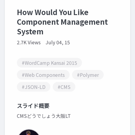
How Would You Like
Component Management
System
2.7K Views
July 04, 15
#WordCamp Kansai 2015
#Web Components
#Polymer
#JSON-LD
#CMS
スライド概要
CMSどうでしょう大阪LT