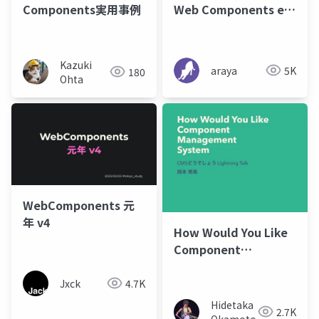
Components実用事例
Web Components era
come true
Kazuki
araya
5K
180
Ohta
WebComponents 元
年 v4
How Would You Like
Component
Management System
Jxck
4.7K
Hidetaka
2.7K
Okamoto