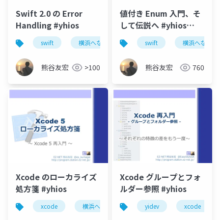
Swift 2.0 の Error
値付き Enum 入門、そ
Handling #yhios
して伝説へ #yhios
#cocoa kansai
swift
横浜へなちょこ勉強会
swift
error handling
横浜へなちょ
熊谷友宏
>100
熊谷友宏
760
Xcode のローカライズ
Xcode グループとフォ
処方箋 #yhios
ルダー参照 #yhios
xcode
横浜へなちょこ勉強会
yidev
xcode