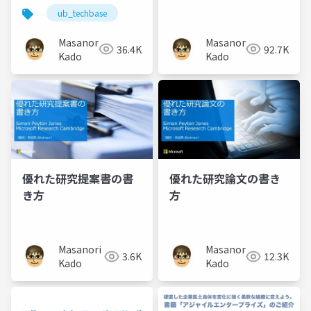
戻れ―
ンスクラム―基本に立
ub_techbase
ち戻れ―」
Masanori
Masanori
36.4K
92.7K
Kado
Kado
優れた研究提案書の書
優れた研究論文の書き
き方
方
Masanori
Masanori
3.6K
12.3K
Kado
Kado