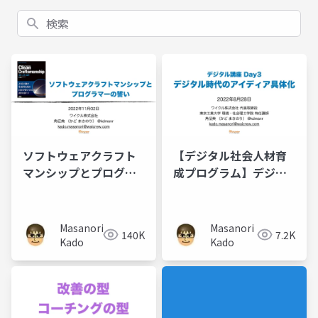
検索
ソフトウェアクラフト
【デジタル社会人材育
マンシップとプログラ
成プログラム】デジタ
マーの誓い - Forkwell
ル講座 Day3 デジタル
Library #8
時代のアイディア具体
化
Masanori
Masanori
140K
7.2K
Kado
Kado