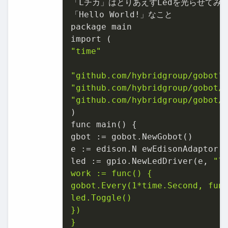
「Lチカ」はとりあえずLedを光らせてみ
「Hello World!」なこと

package main

"time"
"github.com/hybridgroup/gobot"
"github.com/hybridgroup/gobot/
"github.com/hybridgroup/gobot/
)

func main() {

gbot := gobot.NewGobot()

e := edison.N ewEdisonAdaptor(
led := gpio.NewLedDriver(e, 
"l
work := func() {

gobot.Every(1*time.Second, func
led.Toggle()

})

}
