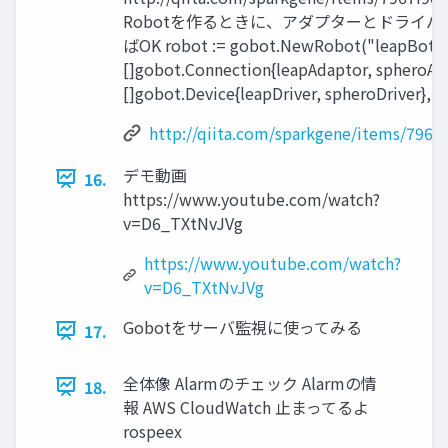
Robotを作るときに、アダプターとドライ
ばOK robot := gobot.NewRobot("leapBot",
[]gobot.Connection{leapAdaptor, spheroAd
[]gobot.Device{leapDriver, spheroDriver}, w
http://qiita.com/sparkgene/items/796
デモ動画
16.
https://www.youtube.com/watch?
v=D6_TXtNvJVg
https://www.youtube.com/watch?
v=D6_TXtNvJVg
Gobotをサーバ監視に使ってみる
17.
全体像 Alarmのチェック Alarmの情
18.
報 AWS CloudWatch 止まってるよ
rospeex