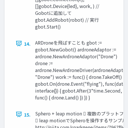
[]gobot.Device{led}, work, ) //
Gobotに追加して
gbot.AddRobot(robot) // 実行
gbot.Start()
ARDroneを飛ばすことも gbot :=
14.
gobot.NewGobot() ardroneAdaptor :=
ardrone.NewArdroneAdaptor("Drone")
drone :=
ardrone.NewArdroneDriver(ardroneAdaptor
"Drone") work := func() { drone.TakeOff()
gobot.On(drone.Event("flying"), func(data
interface{}) { gobot.After(3*time.Second,
func() { drone.Land() }) }) }
Sphero + leap motion  複数のプラ
15.
 leap motionでSpheroを操作するサンプル 
http://qiita.com/sparkgene/items/7967f9e