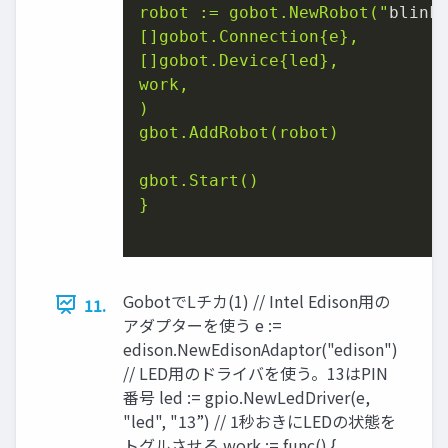
robot := gobot.NewRobot("
blink
[]gobot.Connection{e},

[]gobot.Device{led},

work,

)

gbot.AddRobot(robot)

gbot.Start()

}

GobotでLチカ(1) // Intel Edison用の
11.
アダプターを使う e :=
edison.NewEdisonAdaptor("edison")
// LED用のドライバを使う。13はPIN
番号 led := gpio.NewLedDriver(e,
"led", "13”) // 1秒おきにLEDの状態を
トグルさせる work := func() {