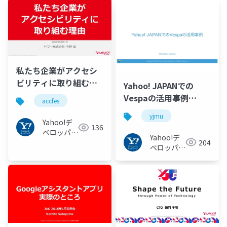
ワーク
ク
私たち企業がアクセシ
ビリティに取り組む理
Yahoo! JAPANでの
由(2018年) #accfes
Vespaの活用事例
accfes
#yjmu
yjmu
Yahoo!デ
136
ベロッパー
Yahoo!デ
204
ネットワー
ベロッパー
ク
ネットワー
ク