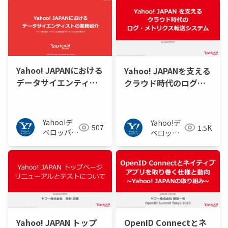
ク
ク
Yahoo! JAPANにおける
Yahoo! JAPANを支える
データサイエンティス
クラウド時代のログ・
トの業務紹介
メトリクス転送システ
ム
@PulsarMeetupJapan_20
Yahoo!デ
Yahoo!デ
507
1.5K
ベロッパー
ベロッパ
ネットワー
ーネット
ク
ワーク
Yahoo! JAPAN トップ
OpenID Connectとネ