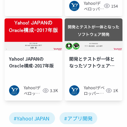
Yahoo!デ
ーネット
154
ベロッパー
ワーク
ネットワー
ク
Yahoo! JAPANの
開発とテストが一体と
Oracle構成-2017年版
なったソフトウェア開
発
Yahoo!デ
Yahoo!デベ
3.3K
1K
ベロッパ
ロッパーネ
ーネット
ットワーク
ワーク
#Yahoo! JAPAN
#アプリ開発