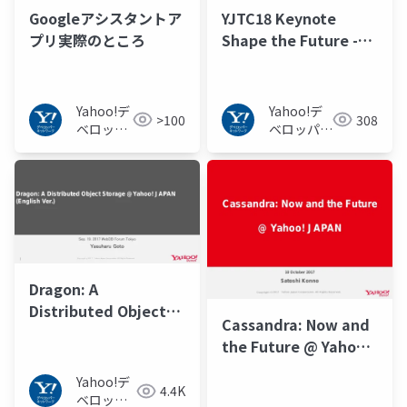
Googleアシスタントア
YJTC18 Keynote
プリ実際のところ
Shape the Future -
through the Power of
Technology
Yahoo!デ
Yahoo!デ
>100
308
ベロッパ
ベロッパー
ーネット
ネットワー
ワーク
ク
Dragon: A
Distributed Object
Cassandra: Now and
Storage at Yahoo!
the Future @ Yahoo!
JAPAN (WebDB Forum
JAPAN
2017 / English Ver.)
Yahoo!デ
4.4K
ベロッパ