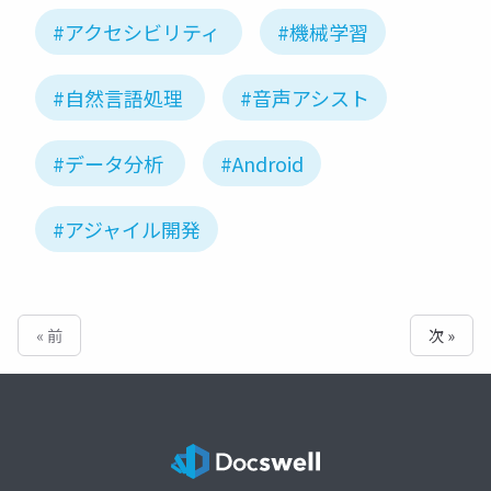
#アクセシビリティ
#機械学習
#自然言語処理
#音声アシスト
#データ分析
#Android
#アジャイル開発
« 前
次 »