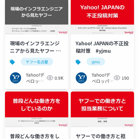
ク
現場のインフラエンジ
Yahoo! JAPANの不正投
ニアから見たヤフー #
稿対策 #yjmu
ヤフー名古屋
ヤフー名古屋
yjmu
Yahoo!デ
Yahoo!デ
0.9K
190
ベロッパ
ベロッパー
ーネット
ネットワー
ワーク
ク
普段どんな働き方をし
ヤフーでの働き方と担