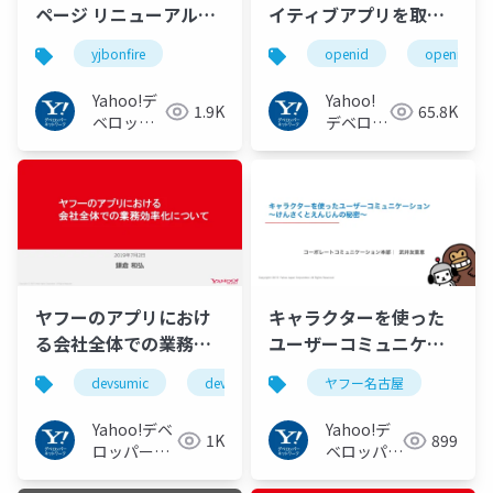
ページ リニューアルと
イティブアプリを取り
テストについて
巻く仕様と動向 Yahoo!
yjbonfire
openid
openid_to
#yjbonfire
JAPANの取り組み
#openid
Yahoo!デ
Yahoo!
1.9K
65.8K
#openid_tokyo
ベロッパ
デベロッ
ーネット
パーネッ
ワーク
トワーク
ヤフーのアプリにおけ
キャラクターを使った
る会社全体での業務効
ユーザーコミュニケー
率化について
ション 〜けんさくとえ
devsumic
devsumi
ヤフー名古屋
#devsumiC
んじんの秘密〜 #ヤフ
ー名古屋
Yahoo!デベ
Yahoo!デ
1K
899
ロッパーネ
ベロッパー
ットワーク
ネットワー