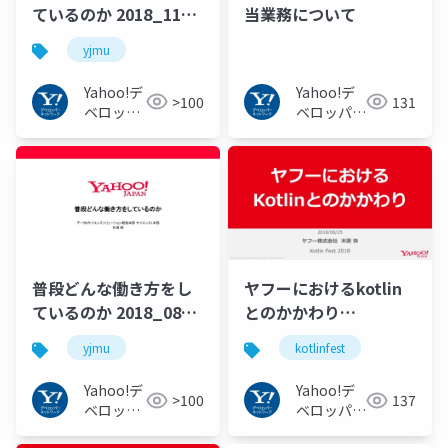
ているのか 2018_1122
当業務について
#yjmu
yjmu
Yahoo!デ
Yahoo!デ
>100
131
ベロッパ
ベロッパー
ーネット
ネットワー
ワーク
ク
普段どんな働き方をし
ヤフーにおけるkotlin
ているのか 2018_0823
とのかかわり
#yjmu
#kotlinfest
yjmu
kotlinfest
Yahoo!デ
Yahoo!デ
>100
137
ベロッパ
ベロッパー
ーネット
ネットワー