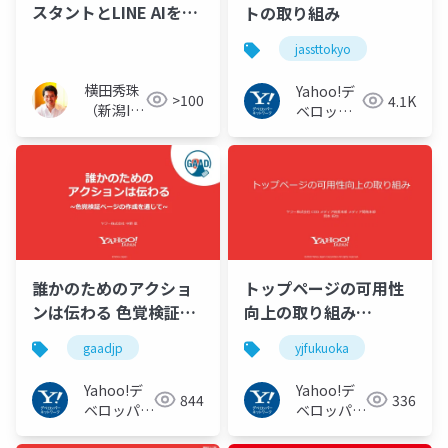
スタントとLINE AIを統
トの取り組み
合しAgent iを開始
jassttokyo
横田秀珠
Yahoo!デ
>100
4.1K
（新潟IT
ベロッパ
コンサル
ーネット
タント）
ワーク
誰かのためのアクショ
トップページの可用性
ンは伝わる 色覚検証ペ
向上の取り組み
ージの作成を通じて
#yjfukuoka
gaadjp
yjfukuoka
#GAADjp
Yahoo!デ
Yahoo!デ
844
336
ベロッパー
ベロッパー
ネットワー
ネットワー