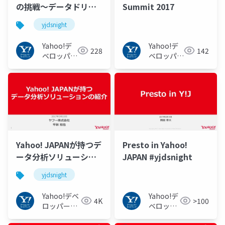
の挑戦〜データドリブ
Summit 2017
ン企業を目指して〜
yjdsnight
#yjdsnight
Yahoo!デ
Yahoo!デ
228
142
ベロッパー
ベロッパー
ネットワー
ネットワー
ク
ク
Yahoo! JAPANが持つデ
Presto in Yahoo!
ータ分析ソリューショ
JAPAN #yjdsnight
ンの紹介 #yjdsnight
yjdsnight
Yahoo!デベ
Yahoo!デ
4K
>100
ロッパーネ
ベロッパ
ットワーク
ーネット