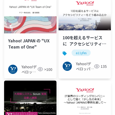
100を超えるサービス
Yahoo! JAPAN の "UX
に アクセシビリティー
Team of One"
をどう組み込むか #
a11yfes
#a11yfes
Yahoo!デ
135
Yahoo!デ
ベロッパー
>100
ベロッパ
ネットワー
ーネット
ク
ワーク