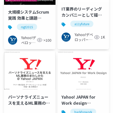
IT業界のリーディング
大規模システムScrum
カンパニーとして描く
実践 効果と課題
「少し先の未来」〜
#rsgt2015
a11yfuture
Yahoo! JAPANの事例を
rsgt2015
通して〜#a11yfuture
Yahoo!デベ
1K
Yahoo!デ
ロッパーネ
>100
ベロッパ
ットワーク
ーネット
ワーク
パーソナライズニュー
Yahoo! JAPAN for
スを支えるML業務のま
Work design
わしかた@Yahoo!
#hackforwork
hackforwork