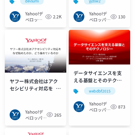
devsumi
yjdsw2
#devsumi
Yahoo!デ
Yahoo!デ
2.2K
130
ベロッパ
ベロッパー
ーネット
ネットワー
ワーク
ク
データサイエンスを支
える基盤とそのテクノ
ヤフー株式会社はアク
ロジー@WebDBフォー
セシビリティ対応を な
webdbf2015
ラム2015
ぜ始めたのか、どう進
#webdbf2015
めているのか
Yahoo!デ
873
ベロッパー
Yahoo!デ
265
ネットワー
ベロッパー
ク
ネットワー
ク