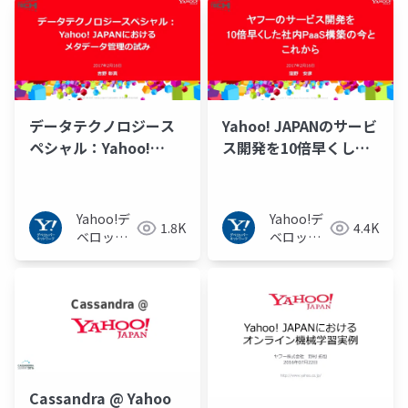
ワーク
データテクノロジース
Yahoo! JAPANのサービ
ペシャル：Yahoo!
ス開発を10倍早くした
JAPANにおけるメタデ
社内PaaS構築の今とこ
ータ管理の試み
れから
Yahoo!デ
Yahoo!デ
1.8K
4.4K
ベロッパ
ベロッパ
ーネット
ーネット
ワーク
ワーク
Cassandra @ Yahoo