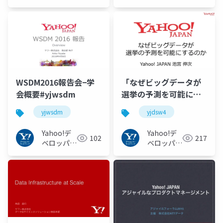
ネットワー
ーネット
ク
ワーク
WSDM2016報告会−学
「なぜビッグデータが
会概要#yjwsdm
選挙の予測を可能にす
るのか」#yjdsw4
yjwsdm
yjdsw4
Yahoo!デ
Yahoo!デ
102
217
ベロッパー
ベロッパー
ネットワー
ネットワー
ク
ク