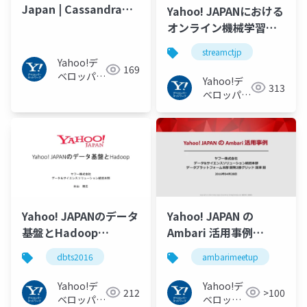
Japan | Cassandra
Yahoo! JAPANにおける
Summit 2016
オンライン機械学習実
例 #streamctjp
streamctjp
Yahoo!デ
169
ベロッパー
Yahoo!デ
313
ネットワー
ベロッパー
ク
ネットワー
ク
Yahoo! JAPANのデータ
Yahoo! JAPAN の
基盤とHadoop
Ambari 活用事例
#dbts2016
#ambarimeetup
dbts2016
ambarimeetup
Yahoo!デ
Yahoo!デ
212
>100
ベロッパー
ベロッパ