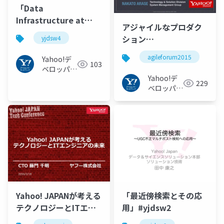
「Data
Infrastructure at
アジャイルなプロダク
Scale 」#yjdsw4
ション
yjdsw4
#agileforum2015
agileforum2015
Yahoo!デ
103
ベロッパー
Yahoo!デ
ネットワー
229
ベロッパー
ク
ネットワー
ク
Yahoo! JAPANが考える
「最近傍検索とその応
テクノロジーとITエン
用」#yjdsw2
ジニアの未来