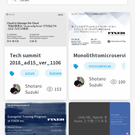
Tech summit
Monolithtomicroservices
2018_ad15_ver_1106
microservices
agile
azure
kuberenetes
container
cloud
Shotaro
100
Suzuki
Shotaro
153
Suzuki