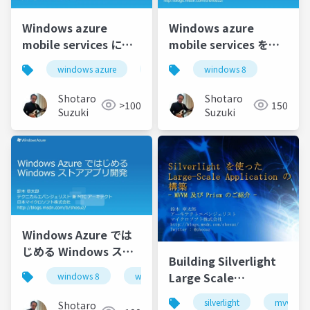
Windows azure
Windows azure
mobile services によ
mobile services を使
る mobile + cloud ア
った windows ストア
windows azure
windows 8
windows 8
ios
android
プリケーション超高速
アプリ開発 1027
開発
Shotaro
Shotaro
>100
150
Suzuki
Suzuki
Windows Azure では
じめる Windows スト
Building Silverlight
アアプリ開発
Large Scale
windows 8
windows azure
Application Using
silverlight
mvvm
Shotaro