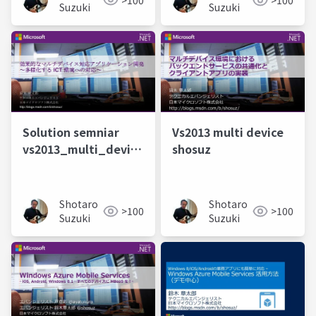
>100
Suzuki
Suzuki
Solution semniar
Vs2013 multi device
vs2013_multi_device-
shosuz
1209-new
Shotaro
Shotaro
>100
>100
Suzuki
Suzuki