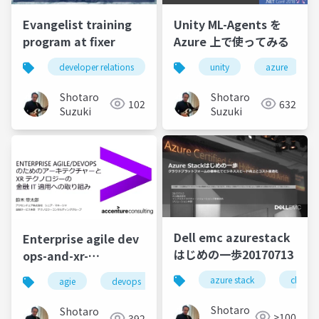
Evangelist training
Unity ML-Agents を
program at fixer
Azure 上で使ってみる
developer relations
advocate
unity
evangelist
azure
Shotaro
Shotaro
102
632
Suzuki
Suzuki
Dell emc azurestack
Enterprise agile dev
はじめの一歩20170713
ops-and-xr-
techonology-
azure stack
cloud
agie
devops
software development
acts
adoption-for-fintech-
20180324
Shotaro
Shotaro
>100
392