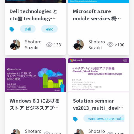
Microsoft azure
Dell technologies と
mobile services 概要
cto室 technology
と xamarin との連携
evangelist のご紹介
dell
emc
vmware
pivotal
rsa
for-devrel
Shotaro
Shotaro
>100
133
Suzuki
Suzuki
Windows 8.1 における
Solution semniar
ストア ビジネスアプリ
vs2013_multi_device-
の設計と開発
20140310
windows azure mobile serv
Shotaro
Shotaro
>100