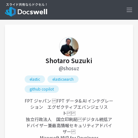
Ope
Shotaro Suzuki
@shosuz
elastic
elasticsearch
github copilot
FPT ジャパン FPT データ& AI インテグレー
ション エグゼクティブエバンジェリス
ト
独立行政法人 国立印刷局 デジタル統括ア
ドバイザー兼最高情報セキュリティアドバイ
ザー
Micorsoft MVP for Developer