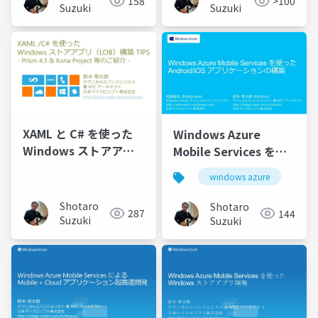
158
>100
Suzuki
Suzuki
XAML と C# を使った
Windows Azure
Windows ストアアプ
Mobile Services を使
リ（LOB）構築のため
った Android/iOS アプ
windows azure
ios
のtips Prism 4.5 &
リケーションの構築
Kona project 等のご紹
Shotaro
Shotaro
287
144
介
Suzuki
Suzuki