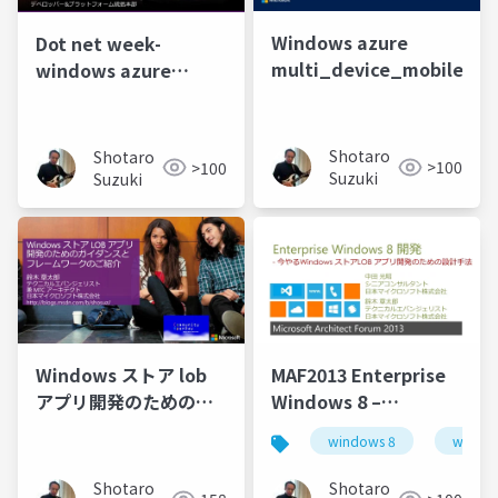
Windows azure
Dot net week-
multi_device_mobileserv
windows azure
mobile services-final
Shotaro
Shotaro
>100
>100
Suzuki
Suzuki
Windows ストア lob
MAF2013 Enterprise
アプリ開発のためのガ
Windows 8 –
イダンスとフレームワ
Architecture for
windows 8
window
ークのご紹介 rev
rapid development
of WinRT apps
Shotaro
Shotaro