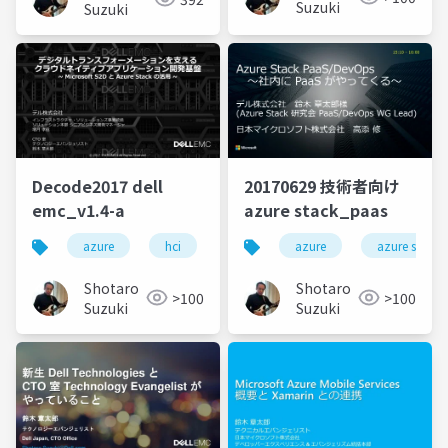
Suzuki
Suzuki
Decode2017 dell
20170629 技術者向け
emc_v1.4-a
azure stack_paas
azure
hci
server
windows server 2016
azure
azure stack
Shotaro
Shotaro
>100
>100
Suzuki
Suzuki