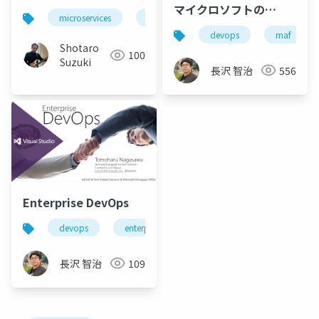
マイクロソフトの
microservices
agile
enterprise devops
ent
DevOps～今とこれから
devops
maf
～
Shotaro
100
Suzuki
長沢 智治
556
Enterprise DevOps
devops
enterprise devops
長沢 智治
109