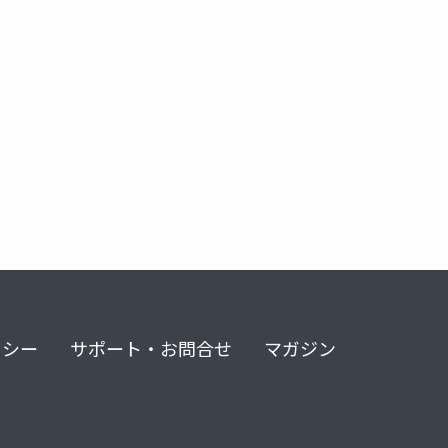
nter
dsi
oslo
enterprise devops
リシー
サポート・お問合せ
マガジン