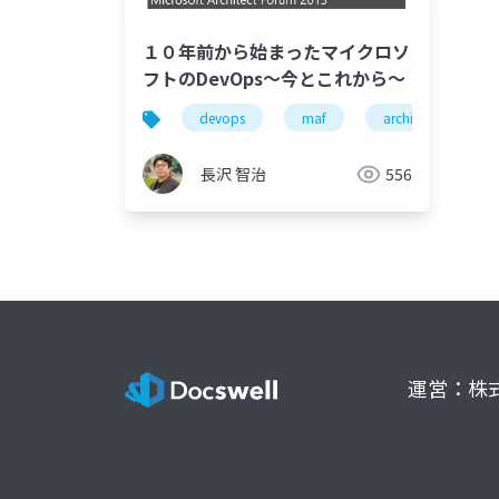
１０年前から始まったマイクロソ
フトのDevOps～今とこれから～
devops
maf
architect forum
長沢 智治
556
運営：株