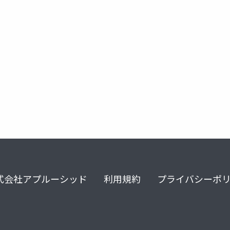
visual studio
tfs
team foundation server
system ce
式会社アプルーシッド
利用規約
プライバシーポ