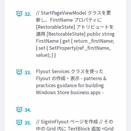
// StartPageViewModel クラスを更
32.
新し、FirstName プロパティに
[RestorableState] アトリビュートを
適用 [RestorableState] public string
FirstName { get { return _firstName;
} set { SetProperty(ref _firstName,
value); } }
Flyout Services クラスを使った
33.
Flyout の作成・表示 - patterns &
practices guidance for building
Windows Store business apps -
34.
// SignInFlyout ページを作成 // その
35.
中の Grid 内に TextBlock 追加 <Grid