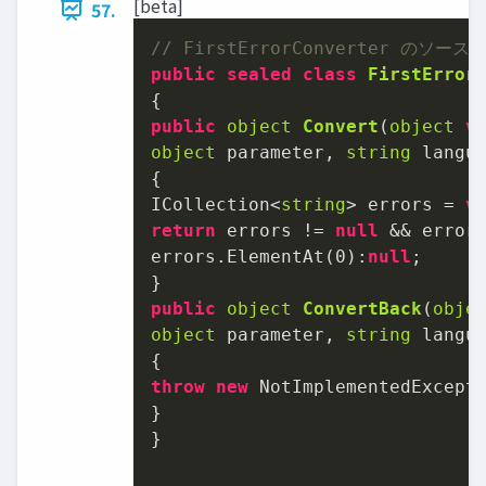
[beta]
57.
// FirstErrorConverter のソース
public
sealed
class
FirstError
public
object
Convert
(
object
v
object
 parameter, 
string
 langu
{

ICollection<
string
> errors = 
v
return
 errors != 
null
 && error
errors.ElementAt(
0
):
null
;

public
object
ConvertBack
(
obje
object
 parameter, 
string
 langu
throw
new
 NotImplementedExcepti
}

}
