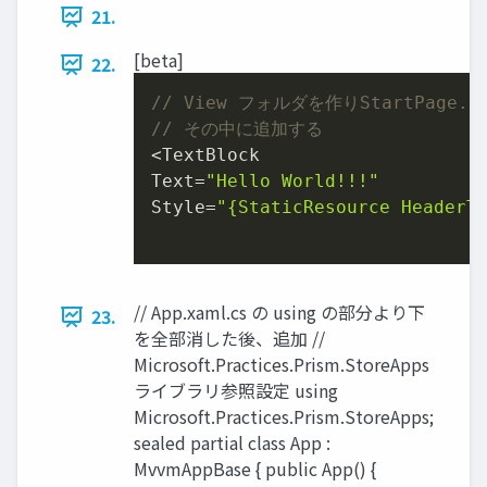
21.
[beta]
22.
// View フォルダを作りStartPage.x
// その中に追加する
<TextBlock

Text=
"Hello World!!!"
Style=
"{StaticResource HeaderT
// App.xaml.cs の using の部分より下
23.
を全部消した後、追加 //
Microsoft.Practices.Prism.StoreApps
ライブラリ参照設定 using
Microsoft.Practices.Prism.StoreApps;
sealed partial class App :
MvvmAppBase { public App() {