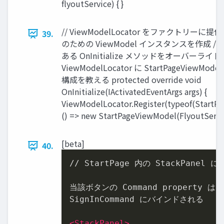
flyoutService) { }
// ViewModelLocator をファクトリーに提供し 
39.
のための ViewModel インスタンスを作成 // Ap
ある OnInitialize メソッドをオーバーライド
ViewModelLocator に StartPageViewM
構成を教える protected override void
OnInitialize(IActivatedEventArgs args) {
ViewModelLocator.Register(typeof(StartPag
() => new StartPageViewModel(FlyoutServic
[beta]
40.
// StartPage 内の StackPanel 
当該ボタンの Command property は S
SignInCommand にバインドされる

<
StackPanel
>