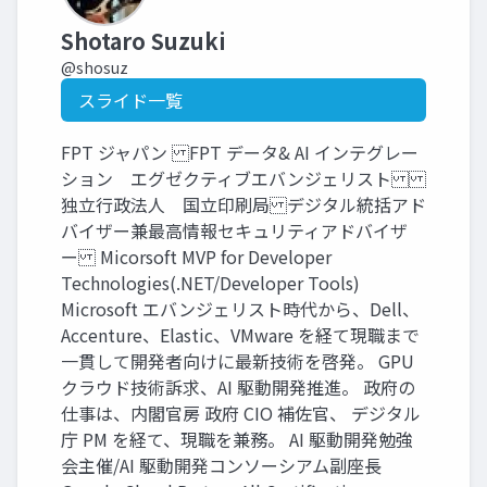
Shotaro Suzuki
@shosuz
スライド一覧
FPT ジャパン FPT データ& AI インテグレー
ション エグゼクティブエバンジェリスト
独立行政法人 国立印刷局 デジタル統括アド
バイザー兼最高情報セキュリティアドバイザ
ー Micorsoft MVP for Developer
Technologies(.NET/Developer Tools)
Microsoft エバンジェリスト時代から、Dell、
Accenture、Elastic、VMware を経て現職まで
一貫して開発者向けに最新技術を啓発。 GPU
クラウド技術訴求、AI 駆動開発推進。 政府の
仕事は、内閣官房 政府 CIO 補佐官、 デジタル
庁 PM を経て、現職を兼務。 AI 駆動開発勉強
会主催/AI 駆動開発コンソーシアム副座長