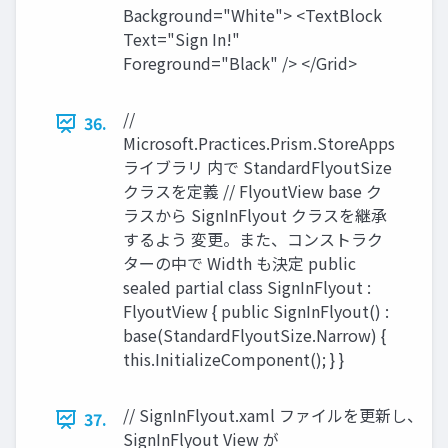
Background="White"> <TextBlock
Text="Sign In!"
Foreground="Black" /> </Grid>
//
36.
Microsoft.Practices.Prism.StoreApps
ライブラリ 内で StandardFlyoutSize
クラスを定義 // FlyoutView base ク
ラスから SignInFlyout クラスを継承
するよう 変更。また、コンストラク
ターの中で Width も決定 public
sealed partial class SignInFlyout :
FlyoutView { public SignInFlyout() :
base(StandardFlyoutSize.Narrow) {
this.InitializeComponent(); } }
// SignInFlyout.xaml ファイルを更新し、
37.
SignInFlyout View が