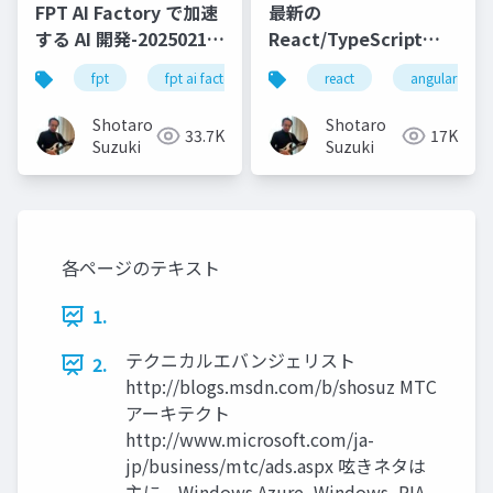
FPT AI Factory で加速
最新の
する AI 開発-20250213-
React/TypeScript
公開版
SPA テンプレートを
fpt
fpt ai factory
generative ai
react
angular
azure
.NET 8 で試してみよう
Shotaro
Shotaro
33.7K
17K
Suzuki
Suzuki
各ページのテキスト
1.
テクニカルエバンジェリスト
2.
http://blogs.msdn.com/b/shosuz MTC
アーキテクト
http://www.microsoft.com/ja-
jp/business/mtc/ads.aspx 呟きネタは
主に、Windows Azure, Windows, RIA,