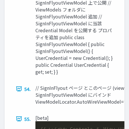
SignInFlyoutViewModel 上で公開 //
ViewModels フォルダに
SignInFlyoutViewModel 追加 //
SignInFlyoutViewModel に当該
Credential Model を公開する プロパ
ティを追加 public class
SignInFlyoutViewModel { public
SignInFlyoutViewModel() {
UserCredential = new Credential(); }
public Credential UserCredential {
get; set; } }
// SignInFlyout ページ とこのページ (view)
54.
SignInFlyoutViewModel にバインド
ViewModelLocator.AutoWireViewModel=”T
[beta]
55.