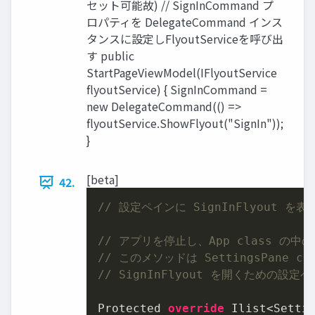
セット可能故) // SignInCommand プ
ロパティを DelegateCommand インス
タンスに設定しFlyoutServiceを呼び出
す public
StartPageViewModel(IFlyoutService
flyoutService) { SignInCommand =
new DelegateCommand(() =>
flyoutService.ShowFlyout("SignIn"));
}
[beta]
42.
// 設定ペインに SignInFlyout 
// アプリを停止し、App class の中の 
// このメソッドは SettingsPane c
// SignInFlyout を開くための設定ペイ
Protected 
override