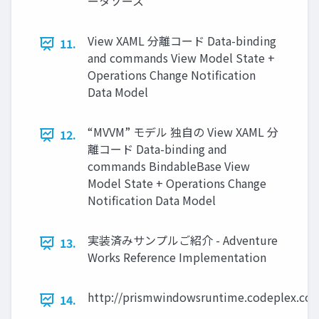
ータソース
View XAML 分離コード Data-binding
11.
and commands View Model State +
Operations Change Notification
Data Model
“MVVM” モデル 独自の View XAML 分
12.
離コード Data-binding and
commands BindableBase View
Model State + Operations Change
Notification Data Model
実装済みサンプルご紹介 - Adventure
13.
Works Reference Implementation
http://prismwindowsruntime.codeplex.co
14.