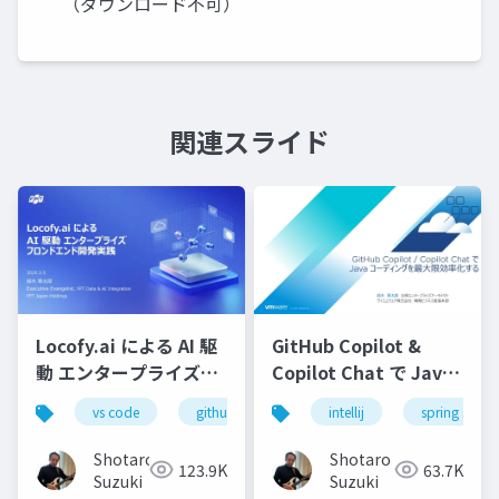
（ダウンロード不可）
関連スライド
Locofy.ai による AI 駆
GitHub Copilot &
動 エンタープライズフ
Copilot Chat で Java
ロンドエンド開発実践-
コーディングを最大限
vs code
github copilot
intellij
gemini
spring starte
locofy.ai
s
効率化する-配布用
Shotaro
Shotaro
123.9K
63.7K
Suzuki
Suzuki