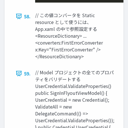
// この値コンバータを Static
58.
resource として使うには、
App.xaml の中で参照設定する
<ResourceDictionary> ...
<converters:FirstErrorConverter
x:Key="FirstErrorConverter" />
</ResourceDictionary>
// Model プロジェクトの全てのプロパ
59.
ティをバリデートする
UserCredential.ValidateProperties()
public SignInFlyoutViewModel() {
UserCredential = new Credential();
ValidateAll = new
DelegateCommand(() =>
UserCredential.ValidateProperties());
} public Credential UserCredential {