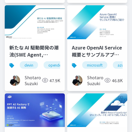
新たな AI 駆動開発の潮
Azure OpenAI Service
流(SWE Agent,
概要とサンプルアプリ
AutoDev,Devin,
等のご紹介
devin
opendevin
azure
microsoft
autodev
azure
GitHub Copilot
Workspace等)
Shotaro
Shotaro
47.9K
46.8K
Suzuki
Suzuki