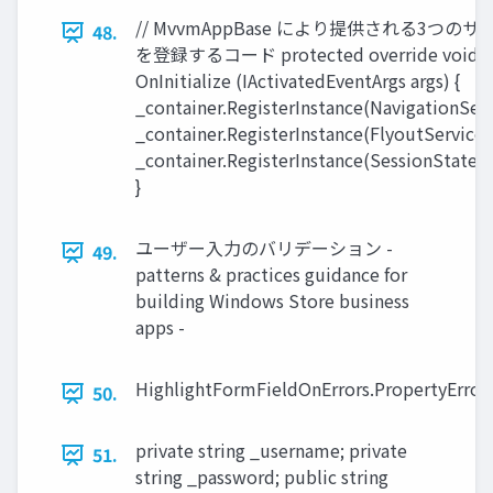
// MvvmAppBase により提供される3つのサ
48.
を登録するコード protected override void
OnInitialize (IActivatedEventArgs args) {
_container.RegisterInstance(NavigationServ
_container.RegisterInstance(FlyoutService)
_container.RegisterInstance(SessionStateSe
}
ユーザー入力のバリデーション -
49.
patterns & practices guidance for
building Windows Store business
apps -
HighlightFormFieldOnErrors.PropertyError
50.
private string _username; private
51.
string _password; public string