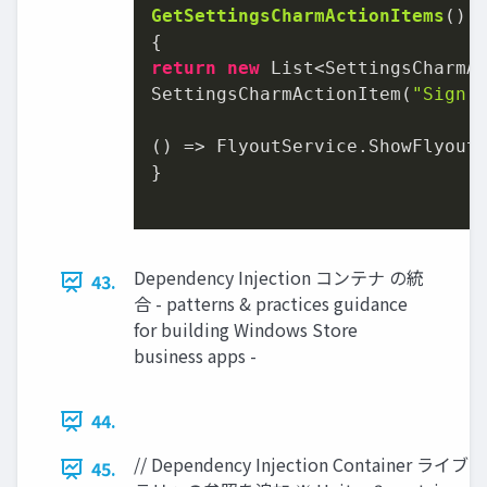
GetSettingsCharmActionItems
()
return
new
 List<SettingsCharmA
SettingsCharmActionItem(
"Sign 
() => FlyoutService.ShowFlyout
}

Dependency Injection コンテナ の統
43.
合 - patterns & practices guidance
for building Windows Store
business apps -
44.
// Dependency Injection Container ライブ
45.