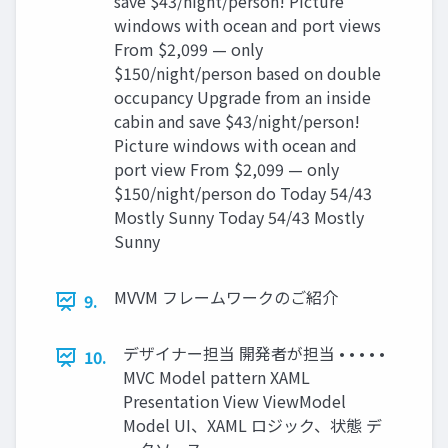
save $43/night/person! Picture
windows with ocean and port views
From $2,099 — only
$150/night/person based on double
occupancy Upgrade from an inside
cabin and save $43/night/person!
Picture windows with ocean and
port view From $2,099 — only
$150/night/person do Today 54/43
Mostly Sunny Today 54/43 Mostly
Sunny
MVVM フレームワークのご紹介
9.
デザイナー担当 開発者が担当 • • • • •
10.
MVC Model pattern XAML
Presentation View ViewModel
Model UI、XAML ロジック、状態 デ