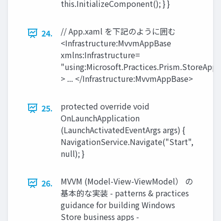
this.InitializeComponent(); } }
// App.xaml を下記のように囲む
24.
<Infrastructure:MvvmAppBase
xmlns:Infrastructure=
"using:Microsoft.Practices.Prism.StoreApps
> ... </Infrastructure:MvvmAppBase>
protected override void
25.
OnLaunchApplication
(LaunchActivatedEventArgs args) {
NavigationService.Navigate("Start",
null); }
MVVM (Model-View-ViewModel） の
26.
基本的な実装 - patterns & practices
guidance for building Windows
Store business apps -