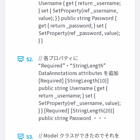
Username { get { return _username;
} set { SetProperty(ref _username,
value); } } public string Password {
get { return _password; } set {
SetProperty(ref _password, value);
} }
// 各プロパティに
52.
“Required”・“StringLength”
DataAnnotations attributes を追加
[Required] [StringLength(10)]
public string Username { get {
return _username; } set {
SetProperty(ref _username, value);
} } [Required] [StringLength(20)]
public string Password ・・・
// Model クラスができたのでそれを
53.