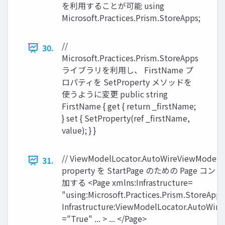
を利用することが可能 using
Microsoft.Practices.Prism.StoreApps;
//
30.
Microsoft.Practices.Prism.StoreApps
ライブラリを利用し、 FirstName プ
ロパティを SetProperty メソッドを
使うように変更 public string
FirstName { get { return _firstName;
} set { SetProperty(ref _firstName,
value); } }
// ViewModelLocator.AutoWireViewModel a
31.
property を StartPage のための Page 
加する <Page xmlns:Infrastructure=
"using:Microsoft.Practices.Prism.StoreApps
Infrastructure:ViewModelLocator.AutoWir
="True" ... > ... </Page>