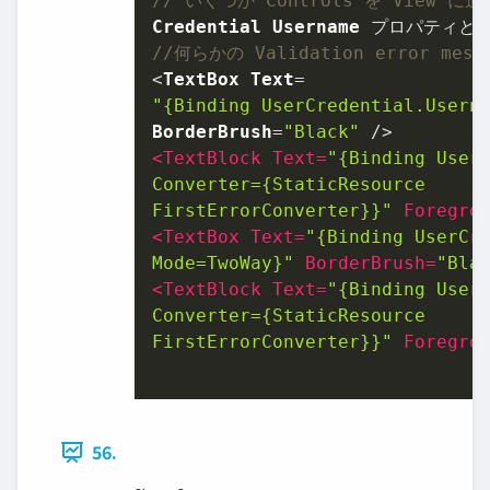
// いくつか Controls を View に
Credential
Username
 プロパティと 
//何らかの Validation error me
<
TextBox
Text
"{Binding UserCredential.Usern
BorderBrush
=
"Black"
<
TextBlock
Text
=
"{Binding UserC
Converter={StaticResource

FirstErrorConverter}}"
Foregro
<
TextBox
Text
=
"{Binding UserCre
Mode=TwoWay}"
BorderBrush
=
"Bla
<
TextBlock
Text
=
"{Binding UserC
Converter={StaticResource

FirstErrorConverter}}"
Foregro
56.