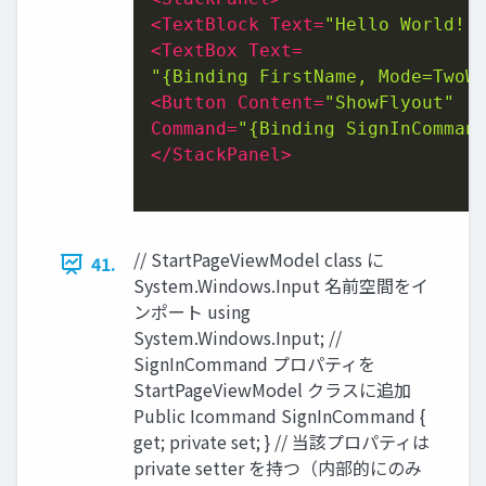
<
TextBlock
Text
=
"Hello World!!
<
TextBox
Text
"{Binding FirstName, Mode=TwoW
<
Button
Content
=
"ShowFlyout"
Command
=
"{Binding SignInComman
</
StackPanel
>
// StartPageViewModel class に
41.
System.Windows.Input 名前空間をイ
ンポート using
System.Windows.Input; //
SignInCommand プロパティを
StartPageViewModel クラスに追加
Public Icommand SignInCommand {
get; private set; } // 当該プロパティは
private setter を持つ（内部的にのみ