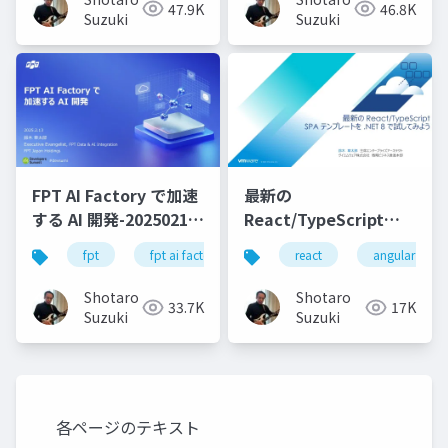
47.9K
46.8K
Suzuki
Suzuki
FPT AI Factory で加速
最新の
する AI 開発-20250213-
React/TypeScript
公開版
SPA テンプレートを
fpt
fpt ai factory
generative ai
react
angular
azure
.NET 8 で試してみよう
Shotaro
Shotaro
33.7K
17K
Suzuki
Suzuki
各ページのテキスト