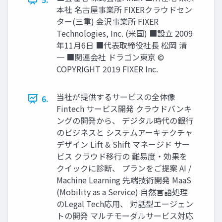
本社 名古屋事業所 FIXERクラウドセン
ター(三重) ⾦沢事業所 FIXER
Technologies, Inc. (⽶国) ■設⽴ 2009
年11⽉6⽇ ■代表取締役社⻑ 松岡 清
⼀ ■関連会社 ドラゴン東京 ©
COPYRIGHT 2019 FIXER Inc.
当社が提供するサービスの全体像
6.
Fintech サービス開発 クラウドバンキ
ングの開発から、 デジタル時代の銀⾏
のビジネスと システムアーキテクチャ
デザイン Lift & Shift マネージド サー
ビス クラウド移⾏の 難易度・効果を
クイックに診断、 プランをご提案 AI /
Machine Learning 先端技術開発 MaaS
(Mobility as a Service) ⾃然⾔語処理
のLegal Tech応⽤、 対話型エージェン
トの開発 マルチモーダルサービス対応