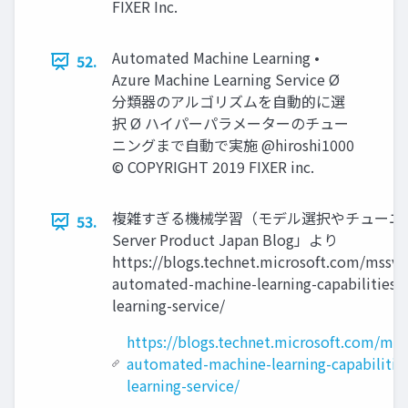
FIXER Inc.
Automated Machine Learning •
52.
Azure Machine Learning Service Ø
分類器のアルゴリズムを⾃動的に選
択 Ø ハイパーパラメーターのチュー
ニングまで⾃動で実施 @hiroshi1000
© COPYRIGHT 2019 FIXER inc.
複雑すぎる機械学習（モデル選択やチューニング）
53.
Server Product Japan Blog」より
https://blogs.technet.microsoft.com/mssv
automated-machine-learning-capabilities-
learning-service/
https://blogs.technet.microsoft.com/ms
automated-machine-learning-capabilitie
learning-service/