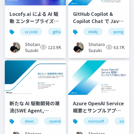
Locofy.ai による AI 駆
GitHub Copilot &
動 エンタープライズフ
Copilot Chat で Java
ロンドエンド開発実践-
コーディングを最大限
vs code
github copilot
intellij
gemini
spring starte
locofy.ai
s
効率化する-配布用
Shotaro
Shotaro
123.9K
63.7K
Suzuki
Suzuki
新たな AI 駆動開発の潮
Azure OpenAI Service
流(SWE Agent,
概要とサンプルアプリ
AutoDev,Devin,
等のご紹介
devin
opendevin
azure
microsoft
autodev
azure
GitHub Copilot
Workspace等)
Shotaro
Shotaro