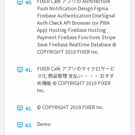
FIXER Café アプリの Architecture
40.
Push Notification Design Figma
Firebase Authentication OneSignal
Auth Check API Browser (or PWA
App) Hosting Firebase Hosting
Payment Firebase Functions Stripe
Save Firebase Realtime Database ©
COPYRIGHT 2019 FIXER Inc.
FIXER Café アプリのマイクロサービ
41.
ス化 商品管理 ⽀払い ・・・ おすす
め機能 © COPYRIGHT 2019 FIXER
Inc.
© COPYRIGHT 2019 FIXER Inc.
42.
Demo
43.