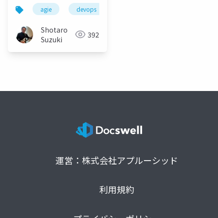
techonology-
agie
devops
software development
acts
adoption-for-fintech-
20180324
Shotaro
392
Suzuki
運営：株式会社アプルーシッド
利用規約