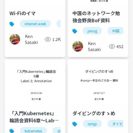
Wi-Fiのイマ
中国のネットワーク勉
強会野良BoF資料
internet week
wi-fi
ネットワーク
janog
中国
Ken
1.2K
Sasaki
Ken
452
Sasaki
「入門Kubernetes」
ダイビングのすゝめ
輪読会資料6章〜Label
ssmjp
ダイビング
とAnnotation
kubernetes
dmm
サーバ