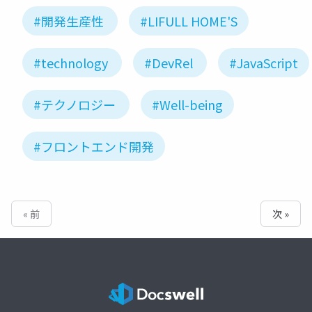
#開発生産性
#LIFULL HOME'S
#technology
#DevRel
#JavaScript
#テクノロジー
#Well-being
#フロントエンド開発
« 前
次 »