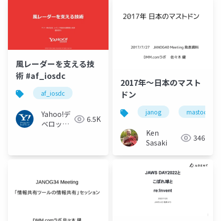
⾵レーダーを⽀える技
術 #af_iosdc
2017年〜日本のマスト
ドン
af_iosdc
janog
mastodon
Yahoo!デ
6.5K
ベロッパ
Ken
ーネット
346
Sasaki
ワーク