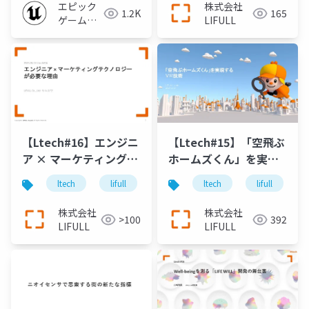
FEST EXTREME 2021
エピック
株式会社
1.2K
165
SUMMER】
ゲームズ
LIFULL
ジャパン
【Ltech#16】エンジニ
【Ltech#15】「空飛ぶ
ア × マーケティングテ
ホームズくん」を実現
クノロジー が必要な理
するVR技術
ltech
lifull
technology
ltech
lifull
由
株式会社
株式会社
>100
392
LIFULL
LIFULL