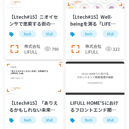
【Ltech#15】ニオイセ
【Ltech#15】Well-
ンサで思索する街の新
beingを測る「LIFE
たな指標
WILL」開発の舞台裏
ltech
lifull
technology
ltech
r&d
lifull
株式会社
株式会社
790
322
LIFULL
LIFULL
【Ltech#15】「ありえ
LIFULL HOME'Sにおけ
るかもしれない未来」
るフロントエンド開発
をR&Dする LIFULL Lab
環境の刷新
ltech
lifull
technology
ltech
r&d
lifull