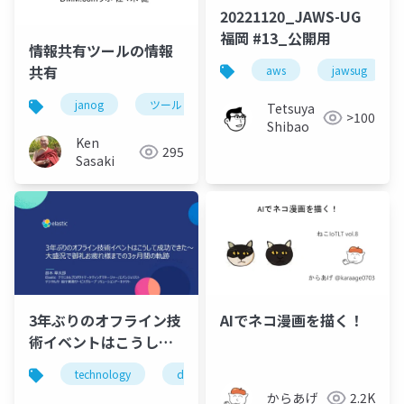
20221120_JAWS-UG
福岡 #13_公開用
情報共有ツールの情報
共有
aws
jawsug
janog
ツール
お仕事
Tetsuya
>100
Shibao
Ken
295
Sasaki
3年ぶりのオフライン技
AIでネコ漫画を描く！
術イベントはこうして
成功できた〜大盛況で
technology
developer relations
social media
御礼お疲れ様までの3ヶ
からあげ
2.2K