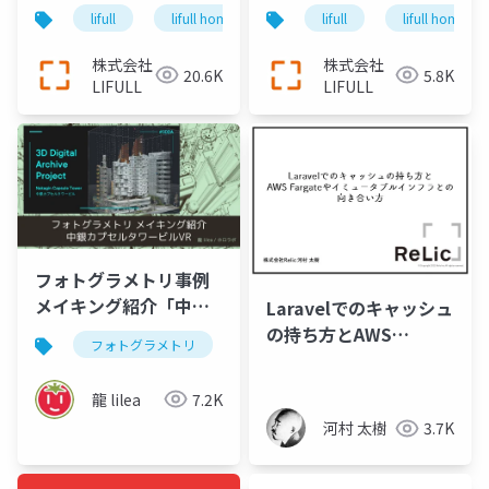
プリケーションの基盤
ジニア 組織の開発生産
lifull
lifull home's
cto
lifull
keel
lifull home's
engin
集約、日本最大級の不
性への組織的な取り組
動産・住宅情報サイト
みと実践
株式会社
株式会社
20.6K
5.8K
『LIFULL HOME'S』を
LIFULL
LIFULL
支え続けるエンジニア
リング＿長沢翼
フォトグラメトリ事例
メイキング紹介「中銀
Laravelでのキャッシュ
カプセルタワービル
の持ち方とAWS
フォトグラメトリ
vr
3dデジタルアーカイブ
VR」
Fargateやイミュータ
ブルインフラとの向き
龍 lilea
7.2K
合い方
河村 太樹
3.7K