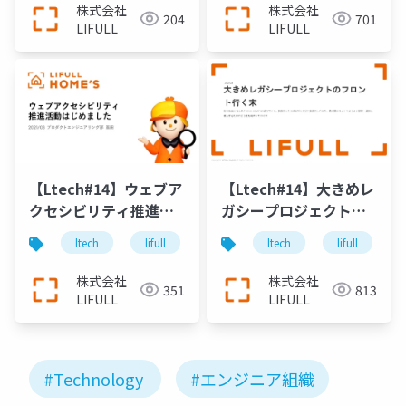
株式会社
株式会社
204
701
LIFULL
LIFULL
【Ltech#14】ウェブア
【Ltech#14】大きめレ
クセシビリティ推進活
ガシープロジェクトの
動はじめました
フロント行く末
ltech
lifull
lifull home's
technology
ltech
lifull
株式会社
株式会社
351
813
LIFULL
LIFULL
#Technology
#エンジニア組織