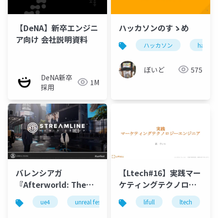
【DeNA】新卒エンジニ
ハッカソンのすゝめ
ア向け 会社説明資料
ハッカソン
hackat
ぼいど
575
DeNA新卒
1M
採用
バレンシアガ
【Ltech#16】実践マー
『Afterworld: The
ケティングテクノロジ
Age of Tomorrow』の
ーエンジニア
ue4
unreal fest
unreal fest extreme 2021 summer
lifull
ltech
舞台裏 【UNREAL