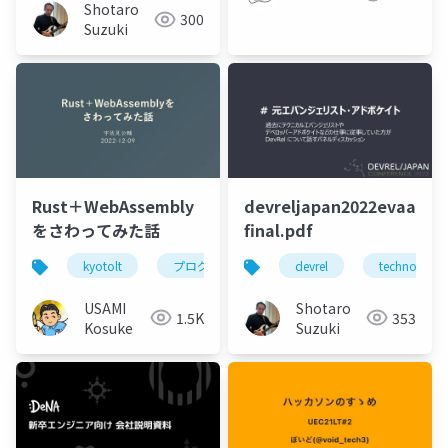
月間の軌跡
Shotaro
300
Suzuki
Rust＋WebAssembly
devreljapan2022evaadvo
をさわってみた話
final.pdf
kyotolt
プログラミング
devrel
technology
USAMI
Shotaro
1.5K
353
Kosuke
Suzuki