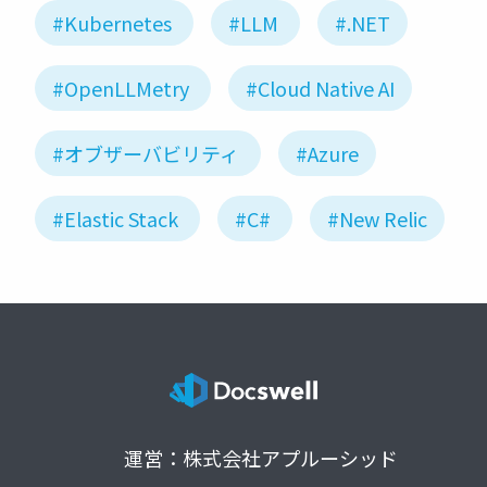
#Kubernetes
#LLM
#.NET
#OpenLLMetry
#Cloud Native AI
#オブザーバビリティ
#Azure
#Elastic Stack
#C#
#New Relic
運営：株式会社アプルーシッド