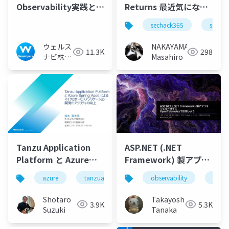
Observability実践とサ
Returns 最近気になる
ービス改善への活用
キーワード
sechack365
serverl
ウェルス
NAKAYAMA
11.3K
298
ナビ株式
Masahiro
会社 技
術広報チ
ーム
Tanzu Application
ASP.NET (.NET
Platform と Azure
Framework) 製アプリ
Spring Apps によるマ
をリビルドせずに
azure
tanzuapplicationplatform
observability
azurespringapp
opent
イクロサービスアプリ
OpenTelemetryで計
ケーション開発のアジ
測しよう
Shotaro
Takayoshi
3.9K
5.3K
リティ向上
Suzuki
Tanaka