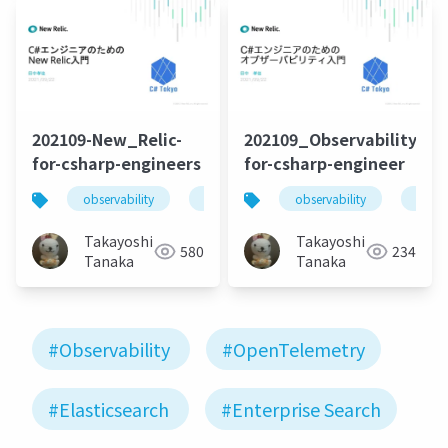
202109-New_Relic-
202109_Observability-
for-csharp-engineers
for-csharp-engineer
observability
.net
observability
.net
Takayoshi
Takayoshi
580
234
Tanaka
Tanaka
#Observability
#OpenTelemetry
#Elasticsearch
#Enterprise Search