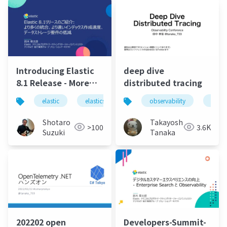
Introducing Elastic
deep dive
8.1 Release - More
distributed tracing
Integration, Faster
elastic
elasticsearch
elastic stack
observability
logstas
distr
Indexing Speed,
Lower Data Storage
Shotaro
Takayoshi
>100
3.6K
Requirements.pdf
Suzuki
Tanaka
202202 open
Developers-Summit-