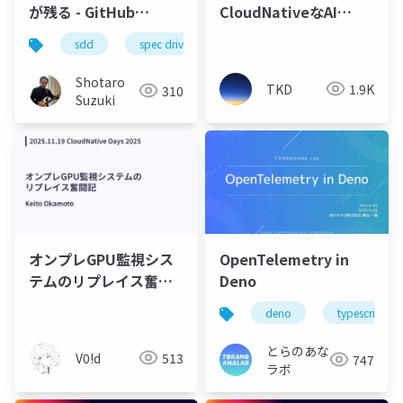
が残る - GitHub
CloudNativeなAI
Copilot × Spec Kit 起
Proxy、Envoy AI
sdd
spec driven development
sonnet
op
点の AI 駆動開発オブザ
Gatewayについて調べ
ーバビリティ
て使ってみた！
Shotaro
TKD
1.9K
310
Suzuki
オンプレGPU監視シス
OpenTelemetry in
テムのリプレイス奮闘
Deno
記
deno
typescript
とらのあな
V0!d
513
747
ラボ