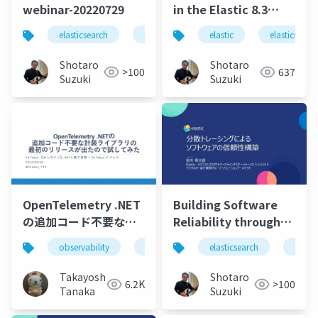
webinar-20220729
in the Elastic 8.3
release - Find,
elasticsearch
elastic
elastic stack
elastic
elasticsearc
elastics
monitor, and protect
everything in any
Shotaro
Shotaro
>100
637
environment.pdf
Suzuki
Suzuki
OpenTelemetry .NET
Building Software
の追加コード不要な計
Reliability through
装ライブラリの最初の
Distributed
observability
.net
opentelemetry
elasticsearch
elasti
リリースが出たので試
Tracing.pdf
してみた
Takayoshi
Shotaro
6.2K
>100
Tanaka
Suzuki