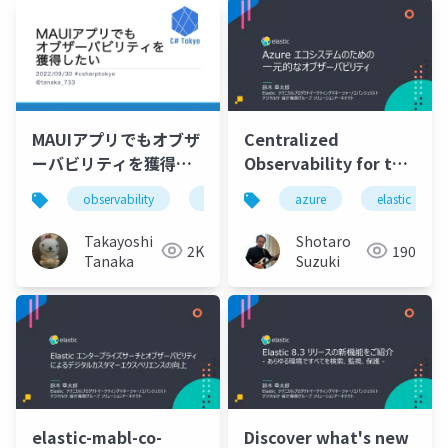
MAUIアプリでもオブザ
Centralized
ーバビリティを獲得し
Observability for the
たい
Azure Ecosystem
observability
.net
maui
azure
elastic
Takayoshi
Shotaro
2K
190
Tanaka
Suzuki
elastic-mabl-co-
Discover what's new