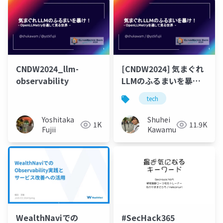
CNDW2024_llm-
[CNDW2024] 気まぐれ
observability
LLMのふるまいを暴
け！ - OpenLLMetryを
tech
通して見る世界 -
Yoshitaka
Shuhei
1K
11.9K
Fujii
Kawamura
WealthNaviでの
#SecHack365