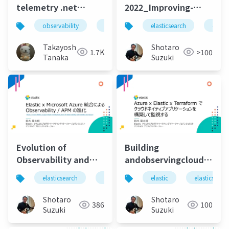
telemetry .net
2022_Improving-
handson
Digital-Customer-
observability
opentelemetry
elasticsearch
.net
elasti
Experience-with-
Enterprise_SearchAndObs
Takayoshi
Shotaro
1.7K
>100
20220218
Tanaka
Suzuki
Evolution of
Building
Observability and
andobservingcloudnative
APM with using
elastic-terraform
elasticsearch
elastic
elastic stack
elastic
elasticsearc
elastics
Elastic and Microsoft
Azure
Shotaro
Shotaro
386
100
Suzuki
Suzuki