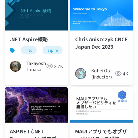
ア
.NET Aspire概略
Chris Aniszczyk CNCF
Japan Dec 2023
.net
aspire
Takayoshi
8.7K
Tanaka
Kohei Ota
4K
(inductor)
ASP.NET (.NET
MAUIアプリでもオブザ