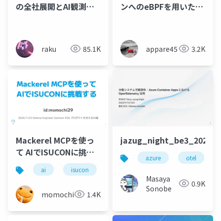
の全社展開とAI観測基
ンへのeBPFを用いたゼ
盤の設計
ロコード計装
raku
85.1K
appare45
3.2K
Mackerel MCPを使っ
jazug_night_be3_202511
て AIでISUCONに挑戦
azure
otel
する
ai
isucon
mcp
Masaya
0.9K
Sonobe
momochi
1.4K