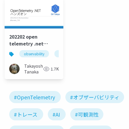
202202 open
telemetry .net
handson
observability
opentelemetry
.net
Takayoshi
1.7K
Tanaka
#OpenTelemetry
#オブザーバビリティ
#トレース
#AI
#可観測性