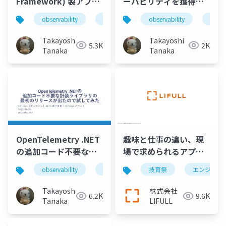
Framework) 製アプリ
ーバビリティを獲得し
をリビルドせずに
たい
observability
opentelemetry
observability
.net
.net
OpenTelemetryで計
測しよう
Takayoshi
Takayoshi
5.3K
2K
Tanaka
Tanaka
OpenTelemetry .NET
趣味と仕事の違い、現
の追加コード不要な計
場で求められるアプリ
装ライブラリの最初の
ケーションの可観測性
observability
.net
opentelemetry
技育祭
エンジニア
リリースが出たので試
してみた
Takayoshi
株式会社
6.2K
9.6K
Tanaka
LIFULL