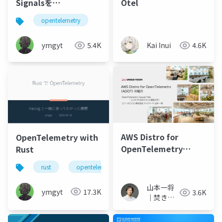
Signalsを
Otel
OpenTelemetry
opentelemetry
Collectorを利用して
Grafana Cloudに送る
ymgyt
5.4K
Kai Inui
4.6K
方法について
AWS Distro for
OpenTelemetry with
OpenTelemetry
Rust
(ADOT) の紹介
rust
opentelemetry
山本一将
ymgyt
17.3K
3.6K
｜焚き火
を愛する
エンジニ