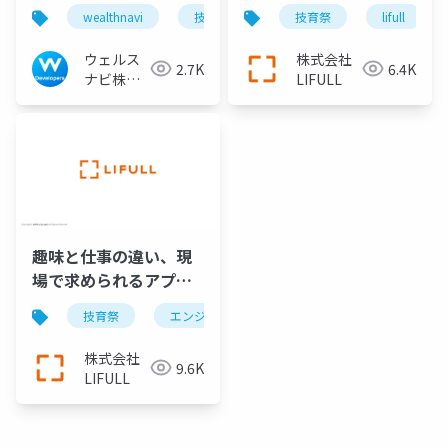
アを切り拓く方法
ている5つのこと
wealthnavi
技育祭
キャリア
技育祭
pm
lifull
ウェルス
株式会社
2.7K
6.4K
ナビ株式
LIFULL
会社 技術
広報チー
ム
趣味と仕事の違い、現
場で求められるアプリ
ケーションの可観測性
技育祭
エンジニア
engineering
program
株式会社
9.6K
LIFULL