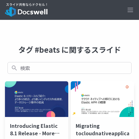
Ope
タグ #beats に関するスライド
検索
Introducing Elastic
Migrating
8.1 Release - More
tocloudnativeapplicatio