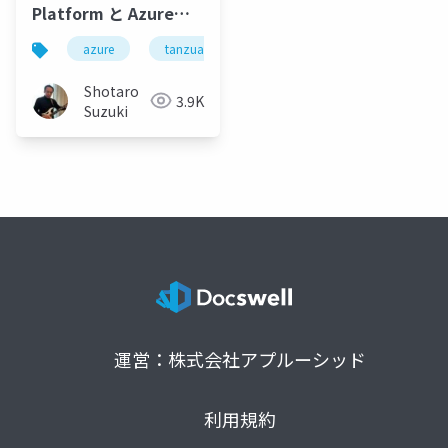
Platform と Azure
Spring Apps によるマ
azure
tanzuapplicationplatform
azurespringapp
イクロサービスアプリ
ケーション開発のアジ
Shotaro
3.9K
リティ向上
Suzuki
運営：株式会社アプルーシッド
利用規約