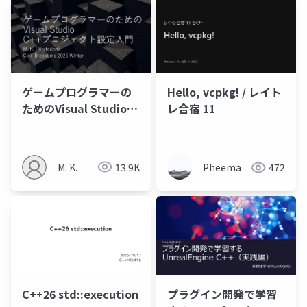
ゲームプログラマーの
Hello, vcpkg! / レイト
ためのVisual Studio
レ合宿 11
C^LM^LMプロジェクト
設定入門
M. K.
13.9K
Pheema
472
C++26 std::execution
プラグイン開発で学習