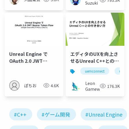
793.3K
Suzuki
Unreal Engine で
エディタのUXを向上さ
OAuth 2.0 JWT
せるUnreal C++との付
Bearer Token Flow
き合い方
uemconnect
ue5
(Google Cloud APIに
アクセスしてみよう)
Leon
ぽちお
4.6K
176.3K
Gameworks
#C++
#ゲーム開発
#Unreal Engine