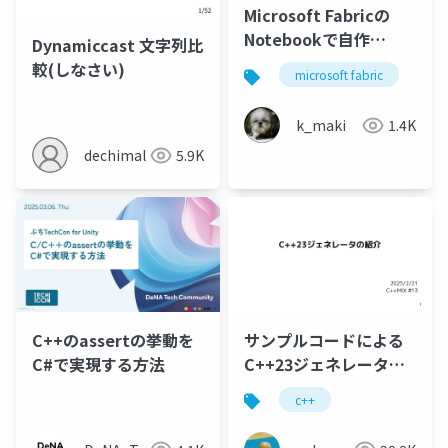
Microsoft Fabricの
Notebookで自作
Dynamiccast 文字列比
Pythonパッケージを
較(しなさい)
microsoft fabric
py
（C++も）
k_maki
1.4K
dechimal
5.9K
C++のassertの挙動を
サンプルコードによる
C#で実現する方法
C++23ジェネレータの
紹介
c++