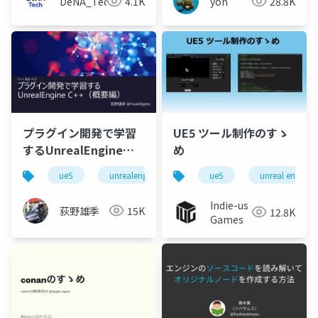
DeNA_Tech
4.1K
yoh
28.8K
プラグイン開発で学習
UE5 ツール制作のすゝ
するUnrealEngine
め
C++（概要編）
ue5
unrealengine5
c++
ue5
unreal engine
Indie-us
荻野雄季
15K
12.8K
Games