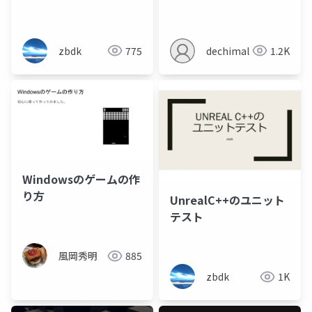
zbdk
775
dechimal
1.2K
Windowsのゲームの作
り方
UnrealC++のユニット
テスト
風岡秀明
885
zbdk
1K