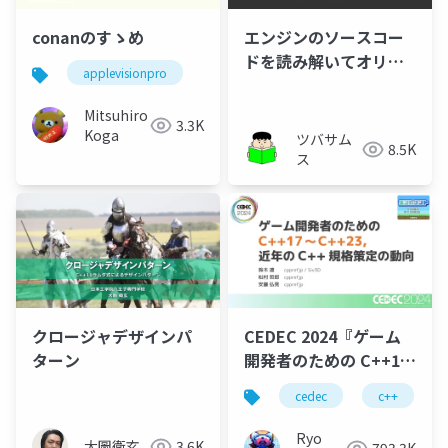
conanのすゝめ
エンジンのソースコー
ドを読み解いてオリジ
applevisionpro
ナルノードを作成する
方法（第3回 Unreal
Mitsuhiro
3.3K
Engine 九州LT会 in オ
Koga
ツバサム
8.5K
ンライン）
ス
クロージャデザインパ
CEDEC 2024『ゲーム
ターン
開発者のための C++17
～C++23, 近年の C++
cedec
c++
規格策定の動向』
Ryo
大圖衛玄
3.6K