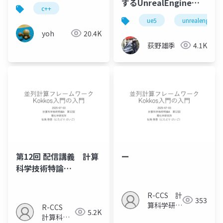
するUnrealEngine
c++
C++（実践編）
ue5
unrealengine5
yoh
20.4K
荻野雄季
4.1K
第12回 配信講義 計算
ー
科学技術特論
A（2025）
R-CCS 計
353
算科学研究
R-CCS
5.2K
推進室
計算科学