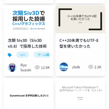
研究推進
室
次期 Siv3D（Siv3D
C++20未満でもUTF-8
v0.8）で採用した技術
型を使いたかった
c++
ゲーム開発
Ryo
zbdk
2.3K
12.9K
Suzuki