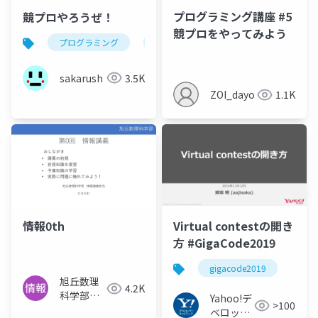
プログラミング講座 #5
競プロやろうぜ！
競プロをやってみよう
プログラミング
競技プログラミング
競プロ
sakarush
3.5K
ZOI_dayo
1.1K
情報0th
Virtual contestの開き
方 #GigaCode2019
gigacode2019
旭丘数理
4.2K
科学部情
Yahoo!デ
>100
報
ベロッパ