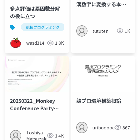
漢数字に変換する本」
多点評価は素因数分解
を題材にCodeGolfして
の役に立つ
みた
競技プログラミング
アルゴリズム
素因数分解
tututen
1K
wasd314
1.8K
20250322_Monkey
競プロ環境構築概論
Conference Party
2025_プログラミング
コンテストのススメ
uriboooooon
867
Toshiya
1.4K
Matsuzaki