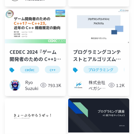
CEDEC 2024『ゲーム
プログラミングコンテ
開発者のための C++17
ストとアルゴリズム
～C++23, 近年の C++
2024/05/22 技術勉強会
cedec
c++
ゲーム開発
プログラミング
競技プログラミン
プ
規格策定の動向』
発表資料
Ryo
株式会社
793.3K
1.2K
Suzuki
ベガシス
テム