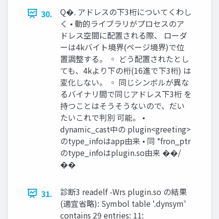
Q�. アドレスの下3桁についてくわし
30.
く • 動的ライブラリがプロセスのア
ドレス空間に配置される際、 ローダ
ーは4kバイト境界(ページ境界)で位
置調整する。 ◦ どう配置されたとし
ても、4kより下の桁(16進で下3桁) は
変化しない。 ◦ 同じシンボルが異な
るバイナリ間で同じアドレス下3桁 を
持つことはそうそうないので、だい
たいこれで判別 可能。 •
dynamic_cast中の plugin<greeting>
のtype_infoはapp由来 • 同 *fron_ptr
のtype_infoはplugin.so由来 ��/
��
診断3 readelf -Wrs plugin.so の結果
31.
(適宜省略): Symbol table '.dynsym'
contains 29 entries: 11: