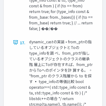
const & from ) { if (to == from)
return true; for (type_info const &
from_base: from._bases()) { if (to ==
from_base) return true; } // ... return
false; } ��/��
dynamic_castの実装 • from_ptrの指
17.
しているオブジェクトとToの
type_infoを調 べ、from_ptrが指し
ているオブジェクトのクラスの継承
階 層上にToが存在すれば、from_ptr
からToへのポインタを計 算する。 ◦
*from_ptr のクラス階層から to を探
す ▪ type_infoの等価⽐較 bool
operator==( std::type_info const &
ta, std::type_info const & tb ) { /*
libstdc++の場合 */ return
strcmp(ta.name(), tb.name()); /*