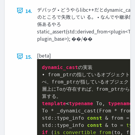
デバッグ • どうやらlibc++だとdynamic_cast
14.
のところで失敗してい る。 • なんでや継承関
係あるやろ
static_assert(std::derived_from<plugin<T>
plugin_base>); ��/��
[beta]
15.
dynamic_cast
の実装

• from_ptrの指しているオブジェクトとTo
べ、from_ptrが指しているオブジェクト
層上にToが存在すれば、from_ptrからT
template
<
typename
 To, 
typename
 
To * _dynamic_cast(From * from_
std::type_info 
const
 & from = 
std::type_info 
const
 & to = 
ty
if
 (
is_convertible_from