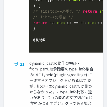
/* libstdc++の場合 */
return
str
/* libc++の場合 */
return
 ta.
name
() == tb.
name
();

}

��/��

dynamic_castの動作の検証 •
21.
from_ptrの継承階層のtype_info集合
の中に typeid(plugin<greeting>) に
⼀致するオブジェクトがあるはず だ
が、libc++のdynamic_castでは⾒つ
からなかった。 • type_info⽐較に違
いがあり、2つの型名の⽂字列が同じ
内容 かつ別オブジェクトである場合