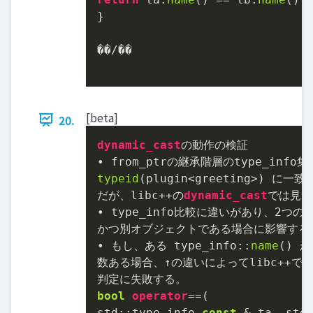
}

��/��

[beta]
20.
dynamic_cast
の動作の検証

typeid
(plugin<greeting>) に
だが、libc++の
dynamic_cast
では⾒つ
• type_info⽐較に違いがあり、
2
つの型
かつ別オブジェクトである場合に影響する。
• もし、ある type_info::
name
() 
数ある場合、↑の違いによってlibc++で
bool
operator
==(

std::type_info 
const
 & ta, std