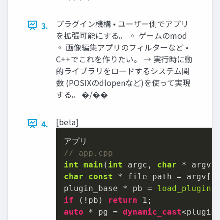
プラグイン機構 • ユーザー側でアプリ
3.
を拡張可能にする。 ◦ ゲームのmod
◦ 画像編集アプリのフィルターなど •
C++でこれを作りたい。 → 実⾏時に動
的ライブラリをロードするシステム関
数 (POSIXのdlopenなど)を使って実現
する。 �/��
[beta]
4.
// app.cpp
int
main
(
int
 argc, 
char
 * argv[
char
const
 * file_path = argv[
1
]
plugin_base * pb = 
load_plugin
if
 (!pb) 
return
1
auto
 * pg = 
dynamic_cast