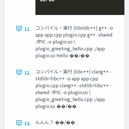
コンパイル・実⾏ (libstdc++) g++ -o
11.
app app.cpp plugin.cpp g++ -shared
-fPIC -o plugin.so \
plugin_greeting_hello.cpp ./app
plugin.so Hello ��/��
コンパイル・実⾏ (libc++) clang++ -
12.
stdlib=libc++ -o app app.cpp
plugin.cpp clang++ -stdlib=libc++ -
shared -fPIC -o plugin.so \
plugin_greeting_hello.cpp ./app
plugin.so ��/��
んんん？ ��/��
13.