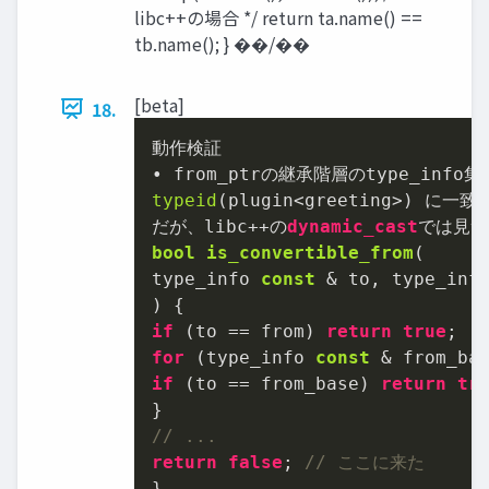
libc++の場合 */ return ta.name() ==
tb.name(); } ��/��
[beta]
18.
動作検証

typeid
(plugin<greeting>) に
だが、libc++の
dynamic_cast
bool
is_convertible_from
(

type_info 
const
 & to, type_inf
)
if
 (to == from) 
return
true
for
 (type_info 
const
if
 (to == from_base) 
return
tr
// ...
return
false
; 
// ここに来た
}
