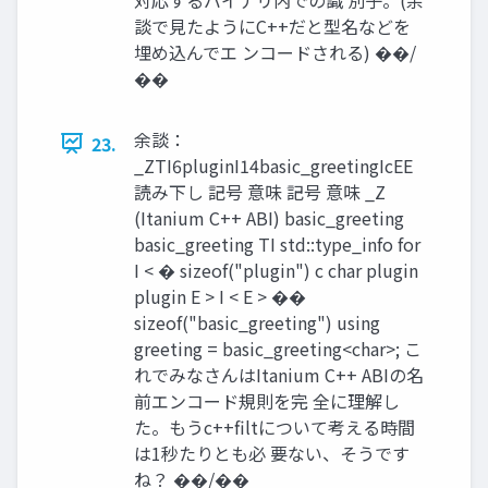
談で⾒たようにC++だと型名などを
埋め込んでエ ンコードされる) ��/
��
余談：
23.
_ZTI6pluginI14basic_greetingIcEE
読み下し 記号 意味 記号 意味 _Z
(Itanium C++ ABI) basic_greeting
basic_greeting TI std::type_info for
I < � sizeof("plugin") c char plugin
plugin E > I < E > ��
sizeof("basic_greeting") using
greeting = basic_greeting<char>; こ
れでみなさんはItanium C++ ABIの名
前エンコード規則を完 全に理解し
た。もうc++ﬁltについて考える時間
は1秒たりとも必 要ない、そうです
ね？ ��/��