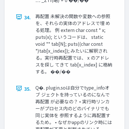
再配置 未解決の関数や変数への参照
34.
を、それらの実体のアドレスで埋 め
る処理。 例 extern char const * x;
puts(x); というコードは、 static
void ** tab[N]; puts((char const
*)tab[x_index]); みたいに解釈され
る。実⾏時再配置では、 x のアドレ
スを探し てきて tab[x_index] に格納
する。 ��/��
Q�. plugin.soは⾃分でtype_infoオ
35.
ブ ジェクトを持っているのになんで
再配置 が必要なの？ • 実⾏時リンカ
ーがプロセス内のどのバイナリでも
同じ実体を 参照するように再配置す
るため。 • なぜかappのリンク時には
再配置が不要と判断されている。