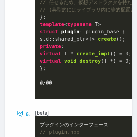
// 任せるため、仮想デストラクタを持た
// (典型的にはライブラリ内に静的配置さ
template
<
typename
struct
plugin
std::shared_ptr<T> 
create
()
private
virtual
 T * 
create_impl
()
= 
0
virtual
void
destroy
(T *)
= 
0
;

};

�/��

[beta]
6.
// plugin.hpp