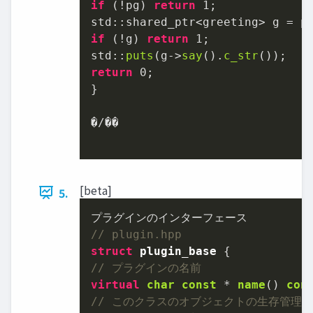
if
 (!pg) 
return
1
;

std::shared_ptr<greeting> g = p
if
 (!g) 
return
1
;

std::
puts
(g->
say
().
c_str
return
0
;

}

�/��

[beta]
5.
// plugin.hpp
struct
plugin_base
// プラグインの名前
virtual
char
const
 * 
name
()
con
// このクラスのオブジェクトの生存管理