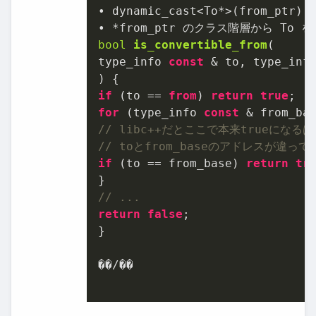
• dynamic_cast<To*>(from_ptr)

bool
is_convertible_from
(
type_info 
const
 & to, type_inf
)
if
 (to == 
from
) 
return
true
for
 (type_info 
const
 & from_ba
// libc++だとここで本来trueになる
// toとfrom_baseのアドレスが違って
if
 (to == from_base) 
return
tr
// ...
return
false
;

}

��/��
