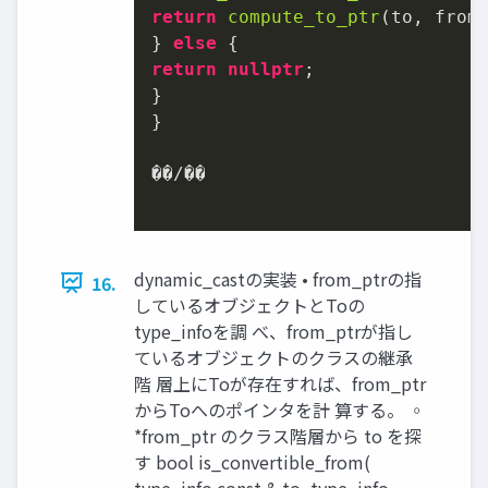
return
compute_to_ptr
(to, from_
} 
else
return
nullptr
;

}

}

��/��

dynamic_castの実装 • from_ptrの指
16.
しているオブジェクトとToの
type_infoを調 べ、from_ptrが指し
ているオブジェクトのクラスの継承
階 層上にToが存在すれば、from_ptr
からToへのポインタを計 算する。 ◦
*from_ptr のクラス階層から to を探
す bool is_convertible_from(
type_info const & to, type_info