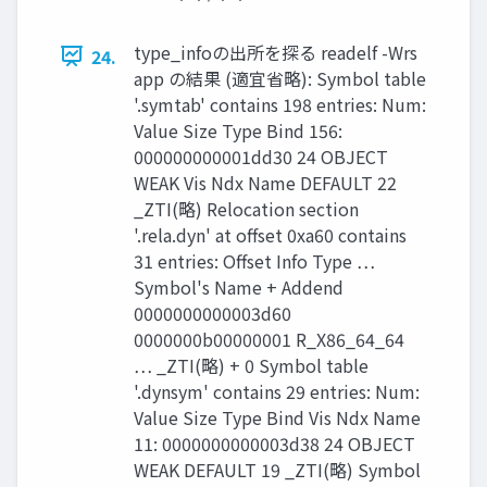
type_infoの出所を探る readelf -Wrs
24.
app の結果 (適宜省略): Symbol table
'.symtab' contains 198 entries: Num:
Value Size Type Bind 156:
000000000001dd30 24 OBJECT
WEAK Vis Ndx Name DEFAULT 22
_ZTI(略) Relocation section
'.rela.dyn' at offset 0xa60 contains
31 entries: Offset Info Type …
Symbol's Name + Addend
0000000000003d60
0000000b00000001 R_X86_64_64
… _ZTI(略) + 0 Symbol table
'.dynsym' contains 29 entries: Num:
Value Size Type Bind Vis Ndx Name
11: 0000000000003d38 24 OBJECT
WEAK DEFAULT 19 _ZTI(略) Symbol