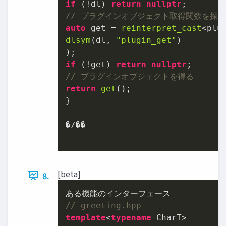
if
 (!dl) 
return
nullptr
// プラグインオブジェクト取得関数を探す
auto
 get = 
reinterpret_cast
dlsym
(dl, 
"plugin_get"
)

if
 (!get) 
return
nullptr
// プラグインオブジェクトを得る
return
get
();

}

�/��

[beta]
8.
// greeting.hpp
template
<
typename