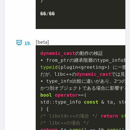
��/��

[beta]
19.
dynamic_cast
の動作の検証

typeid
(plugin<greeting>) に
だが、libc++の
dynamic_cast
では⾒つ
• type_info⽐較に違いがあり、
2
つの型
bool
operator
==(

std::type_info 
const
 & ta, std
/* libstdc++の場合 */
return
str
/* libc++の場合 */
return
 ta.
name
() == tb.
name
();
