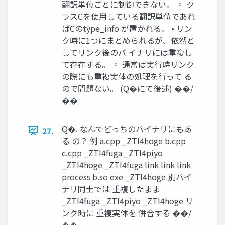
翻訳単位ごとに制御できない。 ◦ ク
ラスCを使⽤している翻訳単位であれ
ばCのtype_info が置かれる。 • リン
ク時に1つにまとめられるが、依然と
してリンク後のバ イナリには重複し
て存在する。 ◦ 通常は実⾏時リンク
の際にも重複実体の処理を⾏って る
ので問題ない。 (Q�にて後述) ��/
��
Q�. なんでどっちのバイナリにもあ
27.
る の？ 例 a.cpp _ZTI4hoge b.cpp
c.cpp _ZTI4fuga _ZTI4piyo
_ZTI4hoge _ZTI4fuga link link link
process b.so exe _ZTI4hoge 別バイ
ナリ同士では 重複したまま
_ZTI4fuga _ZTI4piyo _ZTI4hoge リ
ンク時に 重複実体を 併合する ��/
��