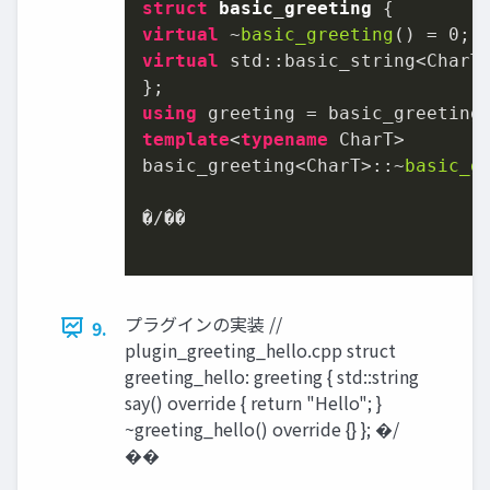
struct
basic_greeting
virtual
 ~
basic_greeting
() = 
0
virtual
 std::basic_string<CharT
using
 greeting = basic_greeting
template
<
typename
 CharT>

basic_greeting<CharT>::~
basic_g
�/��

プラグインの実装 //
9.
plugin_greeting_hello.cpp struct
greeting_hello: greeting { std::string
say() override { return "Hello"; }
~greeting_hello() override {} }; �/
��