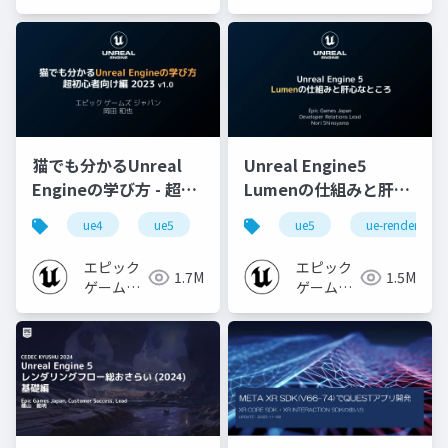
猫でも分かるUnreal
Unreal Engine5
Engineの学び方 - 超初
Lumenの仕組みと肝心
心者向け編 - 2023 v1.0
なところ
ue4
ue5
ue-beginner
ue5
ue-rendering
エピック
エピック
1.7M
1.5M
ゲームズ
ゲームズ
ジャパン
ジャパン