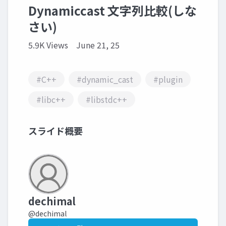
Dynamiccast 文字列比較(しな
さい)
5.9K Views
June 21, 25
#C++
#dynamic_cast
#plugin
#libc++
#libstdc++
スライド概要
dechimal
@dechimal