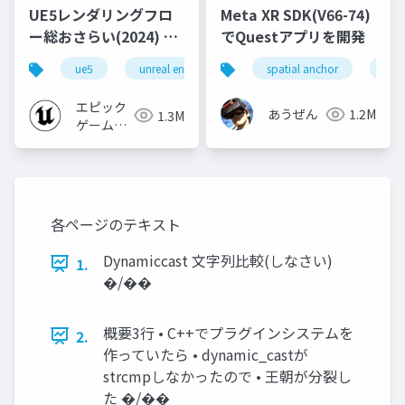
UE5レンダリングフロ
Meta XR SDK(V66-74)
ー総おさらい(2024) 基
でQuestアプリを開発
礎編！
ue5
unreal engine
ue-rendering
spatial anchor
unit
[CEDEC+KYUSHU
2024]
エピック
あうぜん
1.2M
1.3M
ゲームズ
ジャパン
各ページのテキスト
Dynamiccast ⽂字列⽐較(しなさい)
1.
�/��
概要3⾏ • C++でプラグインシステムを
2.
作っていたら • dynamic_castが
strcmpしなかったので • 王朝が分裂し
た �/��