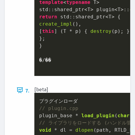
template
<
typename
 T>

std::shared_ptr<T> plugin<T>::
c
return
create_impl
(),

[
this
] (T * p) { 
destroy
(p); }

};

}

�/��

[beta]
7.
// plugin.cpp
plugin_base * 
load_plugin
(
char
// ライブラリをロードする (ハンドル管
void
 * dl = 
dlopen