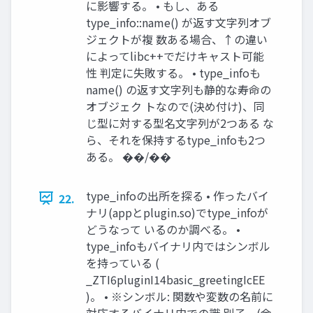
に影響する。 • もし、ある
type_info::name() が返す⽂字列オブ
ジェクトが複 数ある場合、↑の違い
によってlibc++でだけキャスト可能
性 判定に失敗する。 • type_infoも
name() の返す⽂字列も静的な寿命の
オブジェク トなので(決め付け)、同
じ型に対する型名⽂字列が2つある な
ら、それを保持するtype_infoも2つ
ある。 ��/��
type_infoの出所を探る • 作ったバイ
22.
ナリ(appとplugin.so)でtype_infoが
どうなって いるのか調べる。 •
type_infoもバイナリ内ではシンボル
を持っている (
_ZTI6pluginI14basic_greetingIcEE
)。 • ※シンボル: 関数や変数の名前に
対応するバイナリ内での識 別⼦。(余