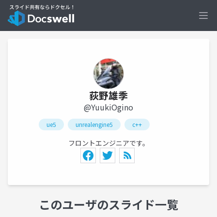
Ope
荻野雄季
@YuukiOgino
ue5
unrealengine5
c++
フロントエンジニアです。
このユーザのスライド一覧