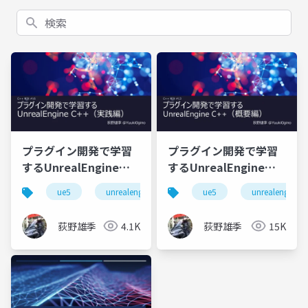
検索
プラグイン開発で学習
プラグイン開発で学習
するUnrealEngine
するUnrealEngine
C++（実践編）
C++（概要編）
ue5
unrealengine5
c++
ue5
unrealengine5
荻野雄季
4.1K
荻野雄季
15K