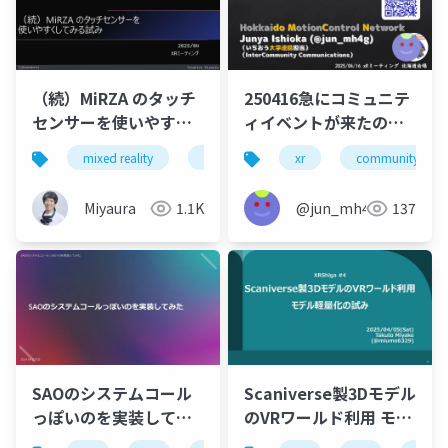
（続）MiRZA のタッチ
250416急にコミュニテ
センサーを使いやすく
ィイベントが来たので
してみる試み
（札幌編）
mixed reality
xr
unity
xr
mirza
community
Miyaura
1.1K
@jun_mh4g
137
SAOのシステムコール
Scaniverse製3Dモデル
っぽいのを実装してみ
のVRワールド利用 モデ
た
ル軽量化の試み