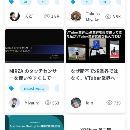
ai
xr
sao
xr
vr
scani
Takuto
えど
1.8K
3.8K
Miyake
MiRZA のタッチセンサ
なぜ新卒でxR業界では
ーを使いやすくしてみ
なく、VTuber業界へ飛
る試み
び込んだのか
mixed reality
xrmtg
unity
xr
mir
Miyaura
563
lain
739