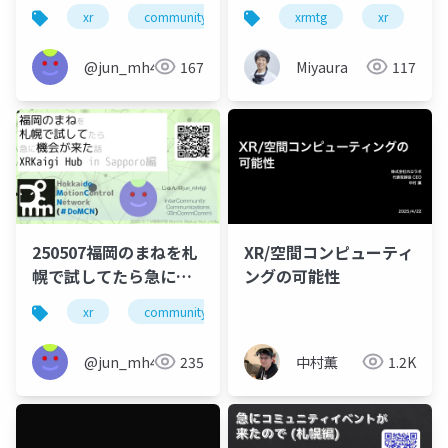
②
xr
community
domcn
xrmtg
incommcomm
xr
@jun_mh4g
167
Miyaura
117
250507福岡のまねを札
XR/空間コンピューティ
幌で試してたら急に機
ングの可能性
会が来た話 XRKaigi
xr
community
地方xr
Hub in Sapporo編
@jun_mh4g
235
中村薫
1.2K