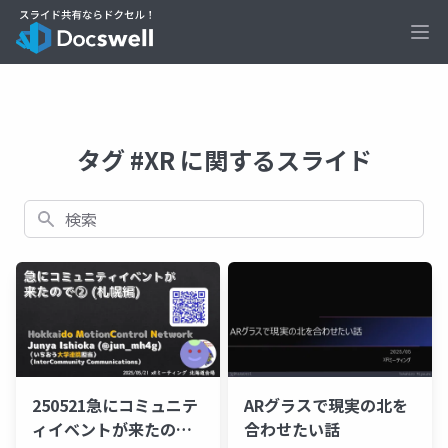
Ope
タグ #XR に関するスライド
検索
250521急にコミュニテ
ARグラスで現実の北を
ィイベントが来たので
合わせたい話