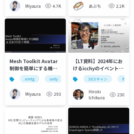
Miyaura
4.7K
あぶち
2.2K
Mesh Toolkit Avatar
【LT資料】2024年にお
制御を簡単にする機能
けるicchyのイベントと
& おまけの色々情報
活動まとめ
xrmtg
unity
xr
3dスキャン
microsoft mesh
lt資料
Hiroki
Miyaura
293
230
Ichikura