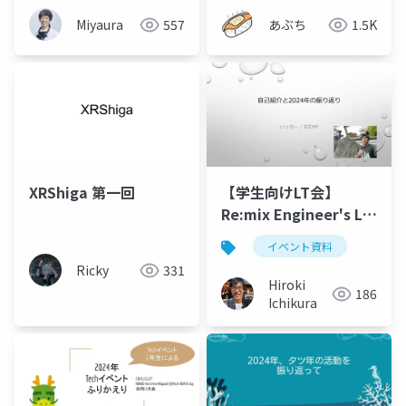
Miyaura
557
あぶち
1.5K
XRShiga 第一回
【学生向けLT会】
Re:mix Engineer's LT
資料
イベント資料
Ricky
331
Hiroki
186
Ichikura