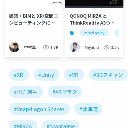
建築・BIMと XR/空間コ
QONOQ MiRZA と
ンピューティングによ
ThinkReality A3つか
る身体性の変化、AI/大
ってSnapdragon
mixed reality
unity
規模言語モデルの活用
Spaces調査した
(20241206_建築学会情
中村薫
1.7K
Miyaura
3.1K
報シンポ)
#XR
#Unity
#VR
#3Dスキャン
#地方創生
#ARグラス
#Snapdragon Spaces
#北海道
#MiRZA
#Scaniverse