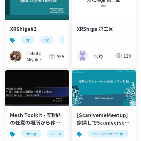
XRShiga#3
XRShiga 第三回
xr
vr
scaniverse
Takuto
ricky
129
655
Miyake
Mesh Toolkit - 空間内
[ScaniverseMeetup]
の任意の場所から移動
家探しでScaniverseを
する実装(Travel
使ってみた話など
xrmtg
unity
microsoft mesh
scaniversemeetup
Group,Travel Point)