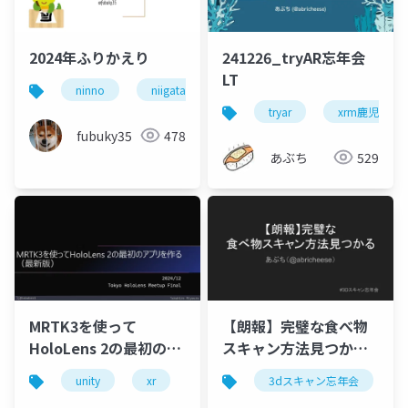
2024年ふりかえり
241226_tryAR忘年会
LT
ninno
niigata_5min_tech
dertagig
tryar
xrm鹿児島
fubuky35
478
あぶち
529
MRTK3を使って
【朗報】完璧な食べ物
HoloLens 2の最初のア
スキャン方法見つかる
プリを作る（最新版）
_2024年3Dスキャン忘
unity
xr
mrtk3
3dスキャン忘年会
hololens
mixed re
年会LT