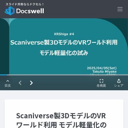
Ope
Scaniverse製3DモデルのVR
ワールド利用 モデル軽量化の