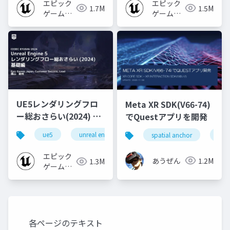
エピック
エピック
1.7M
1.5M
ゲームズ
ゲームズ
ジャパン
ジャパン
UE5レンダリングフロ
Meta XR SDK(V66-74)
ー総おさらい(2024) 基
でQuestアプリを開発
礎編！
ue5
unreal engine
ue-rendering
spatial anchor
unit
[CEDEC+KYUSHU
2024]
エピック
あうぜん
1.2M
1.3M
ゲームズ
ジャパン
各ページのテキスト