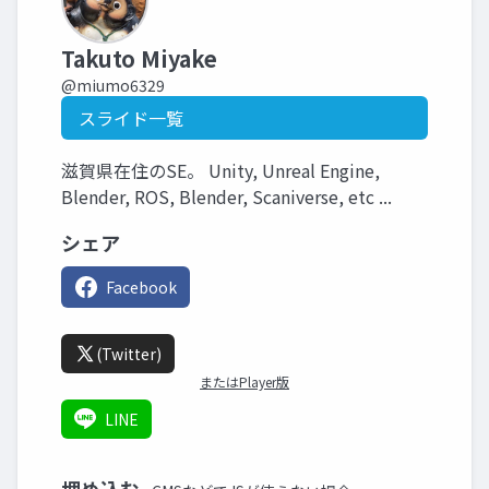
Takuto Miyake
@miumo6329
スライド一覧
滋賀県在住のSE。 Unity, Unreal Engine,
Blender, ROS, Blender, Scaniverse, etc ...
シェア
Facebook
(Twitter)
またはPlayer版
LINE