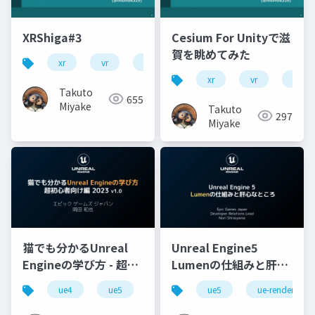
XRShiga#3
Cesium For Unityで滋
賀を眺めてみた
xr
vr
scaniverse
xr
vr
unity
Takuto
655
Miyake
Takuto
297
Miyake
猫でも分かるUnreal
Unreal Engine5
Engineの学び方 - 超初
Lumenの仕組みと肝心
心者向け編 - 2023 v1.0
なところ
ue4
ue5
ue-beginner
ue5
ue-rendering