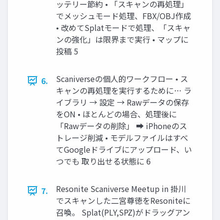
ッテリー節約 • 「スキャンの再処理」
でメッシュモード処理、FBX/OBJ作成
• 改めてSplatモードで処理、「スキャ
ンの強化」は限界まで実行 • マップに
投稿 5
Scaniverseの個人的ワークフロー • ス
6.
キャンの再処理を実行するために… ラ
イブラリ → 設定 → Rawデータの保存
をON • ほとんどの場合、処理後に
「Rawデータの削除」 ➡ iPhoneのス
トレージ削減 • モデルファイルはすべ
てGoogleドライブにアップロード、い
つでも 取り出せる状態に 6
Resonite Scaniverse Meetup in 掛川
7.
でスキャンした二宮尊徳をResoniteに
召喚。 Splat(PLY,SPZ)がドラッグアン