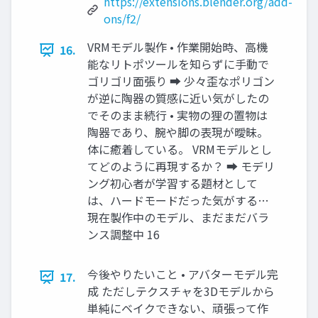
https://extensions.blender.org/add-
ons/f2/
VRMモデル製作 • 作業開始時、高機
16.
能なリトポツールを知らずに手動で
ゴリゴリ面張り ➡ 少々歪なポリゴン
が逆に陶器の質感に近い気がしたの
でそのまま続行 • 実物の狸の置物は
陶器であり、腕や脚の表現が曖昧。
体に癒着している。 VRMモデルとし
てどのように再現するか？ ➡ モデリ
ング初心者が学習する題材として
は、ハードモードだった気がする…
現在製作中のモデル、まだまだバラ
ンス調整中 16
今後やりたいこと • アバターモデル完
17.
成 ただしテクスチャを3Dモデルから
単純にベイクできない、頑張って作