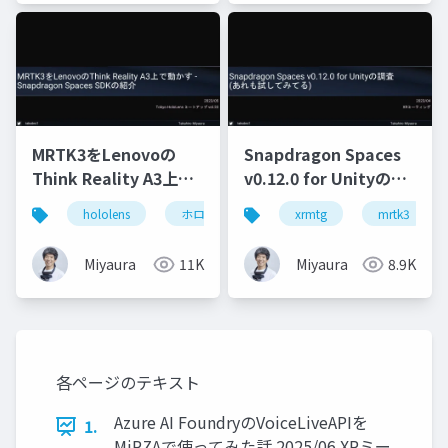
MRTK3をLenovoの
Snapdragon Spaces
Think Reality A3上で
v0.12.0 for Unityの調
動かす - Snapdragon
査(あれも試してみて
hololens
ホロマジ
snapdragonspaces
xrmtg
mrtk3
m
Spaces SDKの紹介
る)
Miyaura
11K
Miyaura
8.9K
各ページのテキスト
Azure AI FoundryのVoiceLiveAPIを
1.
MiRZAで使ってみた話 2025/06 XRミー