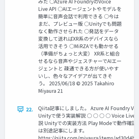
みた ○Azure AI FoundryのVoice
Live API ○AIエージェントやモデルを
簡単に音声会話で利用できる ○今は
まだ、プレビュー版 ○Unityでも問題
なく動作させられた ○発話をデータ
変換して送ればXR系のデバイスなら
活用できそう ○MiRZAでも動かせる
（準備がちょっと大変） XR系と組合
せるなら音声やジェスチャーでAIエー
ジェントと 疎通できる方が使いやす
いし、色々なアイデアが出てきそ
う。 2025/06/18 © 2025 Takahiro
Miyaura 21
Qiita記事にしました。 Azure AI Foundry Voic
22.
Unityで使う実装解説 ○ ○ ○ ○ Voice Liv
説 Unityでの実装方法 Play Modeで動作確認
は別途記事にします。
https://qiita.com/miyaura/items/ad30d4b