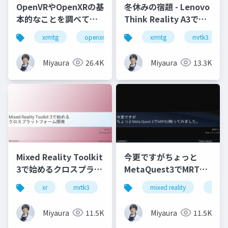
OpenVRやOpenXRの基
冬休みの宿題 - Lenovo
本的なことを調べてみ
Think Reality A3で検
た
証(MRTK3含)
xrmtg
openxr
openvr
xrmtg
hololens
mrtk3
Miyaura
26.4K
Miyaura
13.3K
Mixed Reality Toolkit
今更ですがちょっと
3で始めるクロスプラッ
MetaQuest3でMRTK3
トフォーム開発
触ってみました
xr
mrtk3
metaquest3
mixed reality
snapdragonspaces
xrmtg
Miyaura
11.5K
Miyaura
11.5K