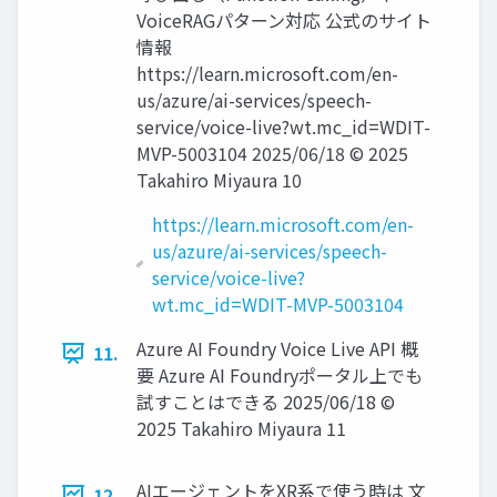
VoiceRAGパターン対応 公式のサイト
情報
https://learn.microsoft.com/en-
us/azure/ai-services/speech-
service/voice-live?wt.mc_id=WDIT-
MVP-5003104 2025/06/18 © 2025
Takahiro Miyaura 10
https://learn.microsoft.com/en-
us/azure/ai-services/speech-
service/voice-live?
wt.mc_id=WDIT-MVP-5003104
Azure AI Foundry Voice Live API 概
11.
要 Azure AI Foundryポータル上でも
試すことはできる 2025/06/18 ©
2025 Takahiro Miyaura 11
AIエージェントをXR系で使う時は 文
12.