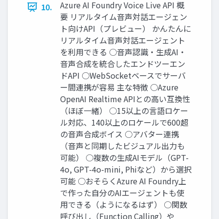
Azure AI Foundry Voice Live API 概
10.
要 リアルタイム音声対話エージェン
ト向けAPI（プレビュー） かんたんに
リアルタイム音声対話エージェント
を利用できる ○音声認識・生成AI・
音声合成を統合したエンドツーエン
ドAPI ○WebSocketベースでサーバ
ー間連携が容易 主な特徴 ○Azure
OpenAI Realtime APIとの高い互換性
（ほぼ一緒） ○15以上の言語ロケー
ル対応、140以上のロケールで600超
の音声合成ボイス ○アバター連携
（音声と同期したビジュアル出力も
可能） ○複数の生成AIモデル（GPT-
4o, GPT-4o-mini, Phiなど）から選択
可能 ○おそらくAzure AI Foundry上
で作った自分のAIエージェントも使
用できる（ようになるはず） ○関数
呼び出し（Function Calling）や