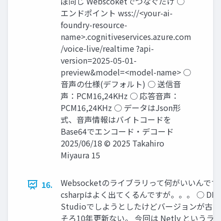
ぼ同じ Webscoketでつなぐだけ ○
エンドポイント wss://<your-ai-
foundry-resource-
name>.cognitiveservices.azure.com
/voice-live/realtime ?api-
version=2025-05-01-
preview&model=<model-name> ○
音声の仕様(デフォルト) ○ 送信音
声：PCM16,24KHz ○ 応答音声：
PCM16,24KHz ○ データはJson形
式、音声情報はバイトコードを
Base64でエンコード・デコード
2025/06/18 © 2025 Takahiro
Miyaura 15
Websocketのライブラリって何がいいんですかね
16.
csharpはよく出てくるんですが。。。 ○ DLL作
Studioでしようとしたけどバージョンが古い 
そろ10年更新ない。 今回は Netly というライ