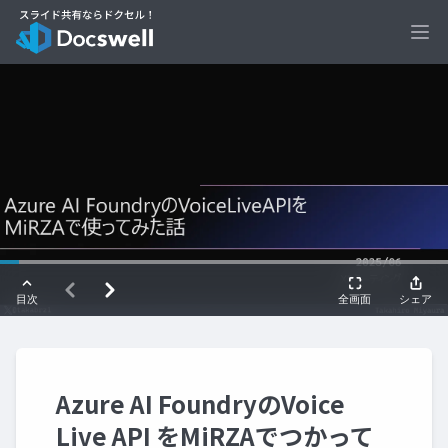
Ope
Azure AI FoundryのVoice
Live API をMiRZAでつかって