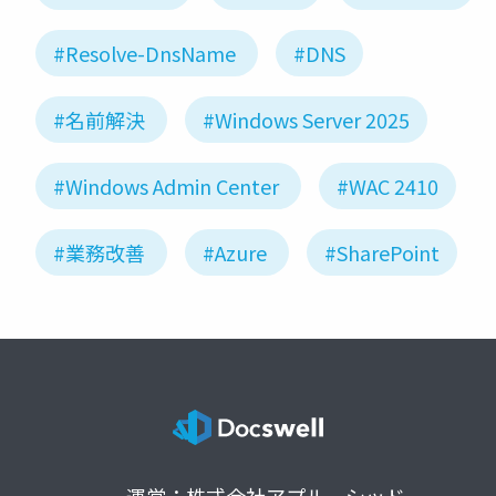
#Resolve-DnsName
#DNS
#名前解決
#Windows Server 2025
#Windows Admin Center
#WAC 2410
#業務改善
#Azure
#SharePoint
運営：株式会社アプルーシッド