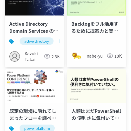
Active Directory
Backlogをフル活用す
Domain Services の基
るために提案力と実装
礎 関連ツール編
力を鍛えた話
active directory
adds
windows server
Kazuki
nabe-yu
10K
2.3K
Takai
既定の環境に隠れてし
人類はまだPowerShell
まったフローを調べて
の 便利さに気付いてい
削除する方法
ない。
power platform