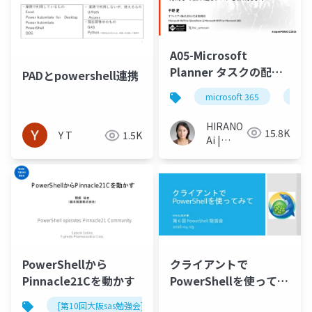
A05-Microsoft
Planner タスクの配布
PADとpowershell連携
機能を利用して繰り返
microsoft 365
タス
しタスク作成をしよう
HIRANO
15.8K
Y T
1.5K
Ai |
Microsoft
MVP 👉
❤️
SharePoint
PowerShellから
クライアントで
Pinnacle21Cを動かす
PowerShellを使ってみ
て
[第10回大阪sas勉強会]