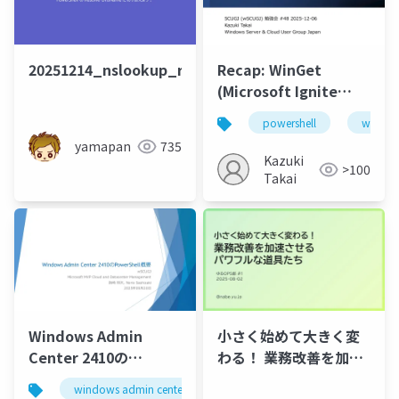
20251214_nslookup_resolve_dnsname_B
Recap: WinGet
(Microsoft Ignite
2025 Edition)
powershell
window
yamapan
735
Kazuki
>100
Takai
Windows Admin
小さく始めて大きく変
Center 2410の
わる！ 業務改善を加速
PowerShell概要
させる パワフルな道具
windows admin center
powershell