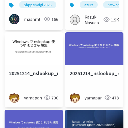
奮闘記
接続をやってみたお話
phpperkaigi 2026
phperkaigi
azure
hyper-v
network
po
Kazuki
masnmt
166
1.5K
Masuda
20251214_nslookup_resolve_dnsname_D
20251214_nslookup_res
yamapan
706
yamapan
478