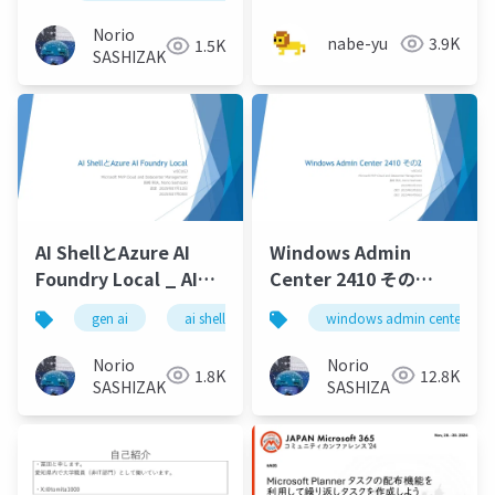
_PowerShell
たち
Overview for
Norio
nabe-yu
3.9K
1.5K
Windows Admin
SASHIZAKI
Center 2410
AI ShellとAzure AI
Windows Admin
Foundry Local _ AI
Center 2410 その
Shell and Azure AI
2_Windows Admin
gen ai
ai shell
azure ai foundry local
windows admin center
Foundry Local
Center 2410 Part 2
Norio
Norio
1.8K
12.8K
SASHIZAKI
SASHIZAKI