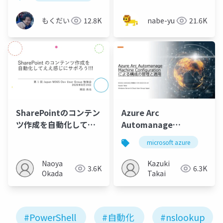
もくだい
12.8K
nabe-yu
21.6K
SharePointのコンテン
Azure Arc
ツ作成を自動化してえ
Automanage
え感じにサボろう
Machine
microsoft azure
az
Configuration による
構成の管理と適用
Naoya
Kazuki
3.6K
6.3K
Okada
Takai
#PowerShell
#自動化
#nslookup