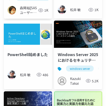
森岡裕[SAS
松井 敏
1K
1K
ユーザー総
会世話人]
PowerShell始めました
Windows Server 2025
におけるセキュリティ
ベースラインの適用
windows server
wi
松井 敏
486
Kazuki
5.2K
Takai