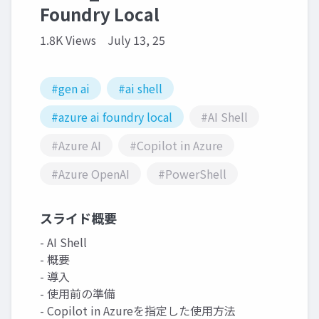
Foundry Local
1.8K Views
July 13, 25
#gen ai
#ai shell
#azure ai foundry local
#AI Shell
#Azure AI
#Copilot in Azure
#Azure OpenAI
#PowerShell
スライド概要
- AI Shell
- 概要
- 導入
- 使用前の準備
- Copilot in Azureを指定した使用方法