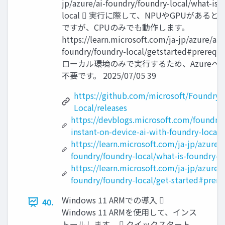
jp/azure/ai-foundry/foundry-local/what-is-
local  実行に際して、NPUやGPUがある
ですが、CPUのみでも動作します。
https://learn.microsoft.com/ja-jp/azure/ai-
foundry/foundry-local/getstarted#prerequi
ローカル環境のみで実行するため、Azureへ
不要です。 2025/07/05 39
https://github.com/microsoft/Foundry-
Local/releases
https://devblogs.microsoft.com/foundry
instant-on-device-ai-with-foundry-local/
https://learn.microsoft.com/ja-jp/azure/a
foundry/foundry-local/what-is-foundry-l
https://learn.microsoft.com/ja-jp/azure/a
foundry/foundry-local/get-started#prere
Windows 11 ARMでの導入 
40.
Windows 11 ARMを使用して、インス
トールします。  クイックスタート