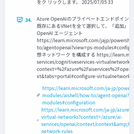
をク リックします。 2025/07/05 33
Azure OpenAIのプライベートエンドポイント
34.
既存にあるVNetを全て選択して、「追加」を
OpenAI エージェント
https://learn.microsoft.com/jajp/powershel
to/agentopenai?view=ps-modules#config
想ネットワーク を構成する https://learn.microso
services/cognitiveservices-virtualnetworks?
context=%2Fazure%2Faiservices%2Fopen
xt&tabs=portal#configure-virtualnetwork-r
https://learn.microsoft.com/ja-jp/powersh
modules/aishell/how-to/agent-openai?v
modules#configuration
https://learn.microsoft.com/ja-jp/azure/ai
virtual-networks?context=/azure/ai-
services/openai/context/context&amp;tab
network-rules