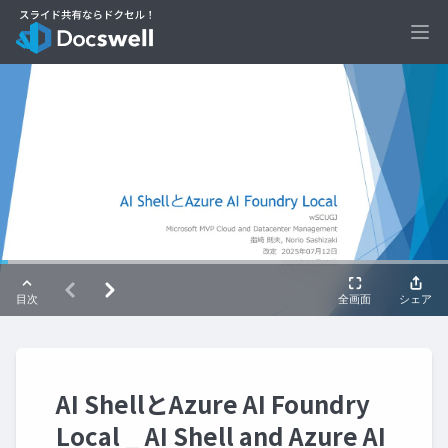
Ope
AI ShellとAzure AI Foundry
Local _ AI Shell and Azure AI