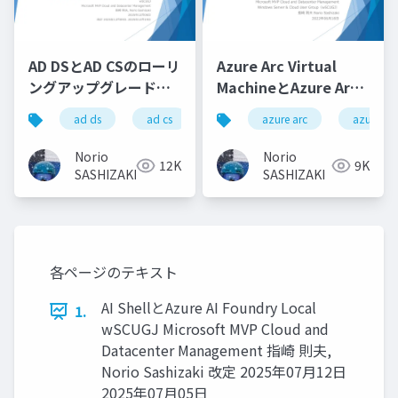
AD DSとAD CSのローリ
Azure Arc Virtual
ングアップグレード
MachineとAzure Arc
_ADDS and ADCS
Resource Bridge / VM
ad ds
ad cs
active directory
azure arc
azure arc
Rolling Upgrade
provisioning through
Azure portal on
Norio
Norio
12K
9K
Azure Stack HCI
SASHIZAKI
SASHIZAKI
(preview)
各ページのテキスト
AI ShellとAzure AI Foundry Local
1.
wSCUGJ Microsoft MVP Cloud and
Datacenter Management 指崎 則夫,
Norio Sashizaki 改定 2025年07月12日
2025年07月05日