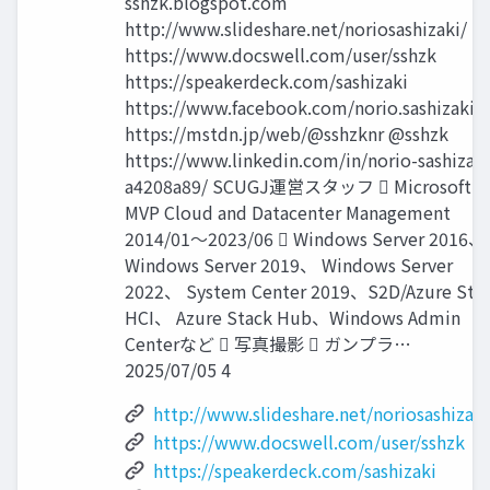
sshzk.blogspot.com
http://www.slideshare.net/noriosashizaki/
https://www.docswell.com/user/sshzk
https://speakerdeck.com/sashizaki
https://www.facebook.com/norio.sashizaki
https://mstdn.jp/web/@sshzknr @sshzk
https://www.linkedin.com/in/norio-sashizaki
a4208a89/ SCUGJ運営スタッフ  Microsoft
MVP Cloud and Datacenter Management
2014/01～2023/06  Windows Server 2016、
Windows Server 2019、 Windows Server
2022、 System Center 2019、S2D/Azure Sta
HCI、 Azure Stack Hub、Windows Admin
Centerなど  写真撮影  ガンプラ…
2025/07/05 4
http://www.slideshare.net/noriosashizaki
https://www.docswell.com/user/sshzk
https://speakerdeck.com/sashizaki