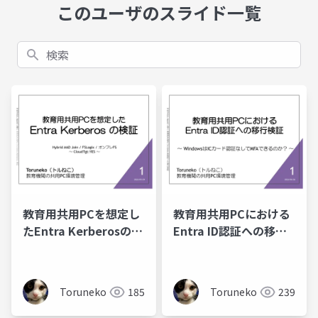
このユーザのスライド一覧
検索
教育用共用PCを想定し
教育用共用PCにおける
たEntra Kerberosの検
Entra ID認証への移行
証｜すきやねん Azure!!
検証｜すきやねん
#38
Azure!! #39
Toruneko
185
Toruneko
239