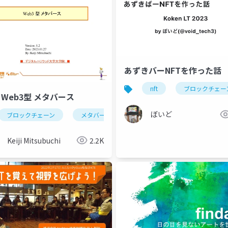
あずきバーNFTを作った話
nft
ブロックチェー
3 Web3型 メタバース
ぼいど
ブロックチェーン
メタバース
web3
サイバー空間
Keiji Mitsubuchi
2.2K