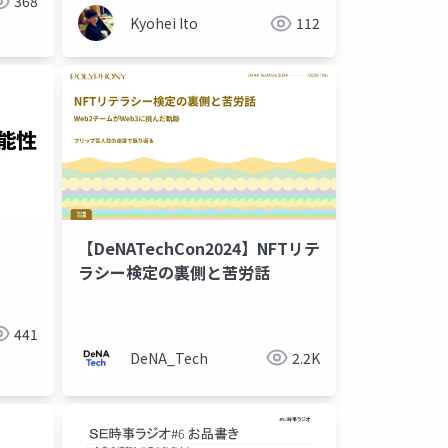
368
Kyohei Ito
112
【DeNATechCon2024】NFTリテ
ラシー検定の裏側と苦労話
m3rd
walrus
web3
wormhole
defi
privy
nft
ai
llm
sola
441
DeNA_Tech
2.2K