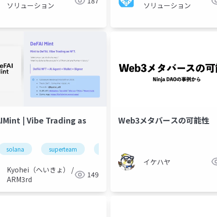
187
ソリューション
ソリューション
Web3メタバースの可能性
IMint | Vibe Trading as
solana
solana
superteam
superteam
superteamjapan
superteamjapan
defai
arm3rd
ar
イケハヤ
Kyohei（へいきょ） /
149
ARM3rd