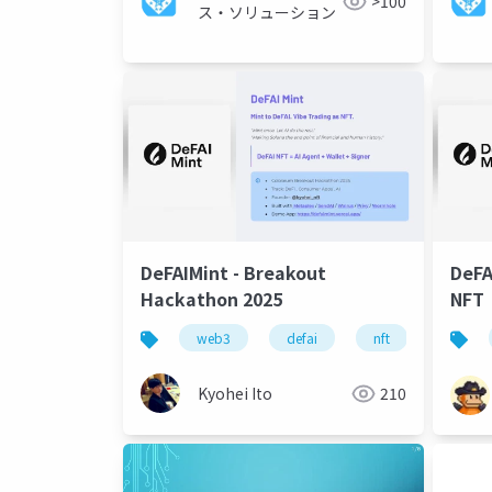
>100
ス・ソリューション
DeFAIMint - Breakout
DeFA
Hackathon 2025
NFT
web3
defai
nft
defi
Kyohei Ito
210