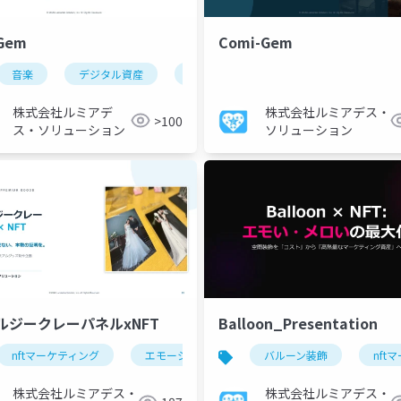
-Gem
Comi-Gem
音楽
デジタル資産
nft
オンデマンド
ファンエ
株式会社ルミアデ
株式会社ルミアデス・
>100
ス・ソリューション
ソリューション
ルジークレーパネルxNFT
Balloon_Presentation
nftマーケティング
新規事業開発
ビジネス支援
エモーショナル体験
マーケティング
バルーン装飾
メタルジークレーパネ
poc
nft
株式会社ルミアデス・
株式会社ルミアデス・