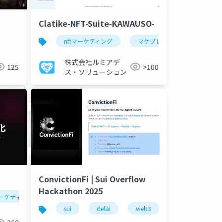
Clatike-NFT-Suite-KAWAUSO-
ンゲージメント
nftマーケティング
マケプレ
nft
n
株式会社ルミアデ
125
>100
ス・ソリューション
ConvictionFi | Sui Overflow
Hackathon 2025
ル
マーケティング
nft
エモーショナル体験
デジタル顧客データ
イ
sui
defai
web3
ai
llm