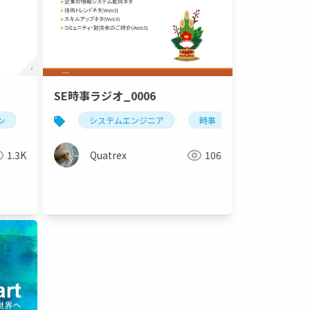
SE時事ラジオ_0006
ン
symbol
システムエンジニア
smart contract
xym
時事
web3
1.3K
Quatrex
106