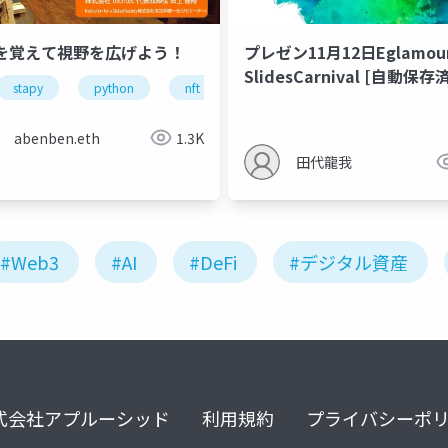
Tを覚えて視野を広げよう！
プレゼン11月12日Eglamour
SlidesCarnival [自動保存
stapy
python
nft
abenben.eth
1.3K
田代龍我
#Web3
#AI
#DeFi
#デジタル資産
式会社アプルーシッド
利用規約
プライバシーポ