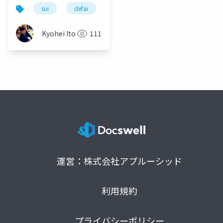
2025
sui
defai
web3
ai
llm
d
Kyohei Ito
111
運営：株式会社アプルーシッド
利用規約
プライバシーポリシー