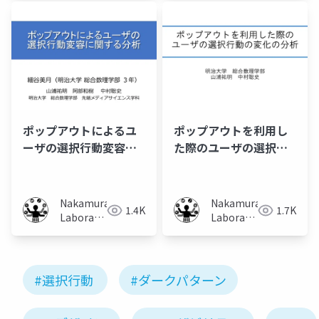
University)
ポップアウトによるユ
ポップアウトを利用し
ーザの選択行動変容に
た際のユーザの選択行
関する分析
動の変化の分析
Nakamura
Nakamura
1.4K
1.7K
Laboratory
Laboratory
(Meiji
(Meiji
University)
University)
#選択行動
#ダークパターン