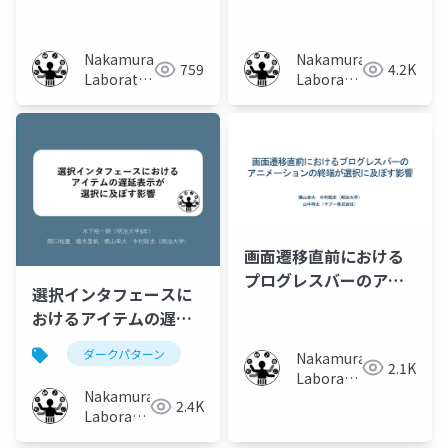
Selection?
Nakamura
Nakamura
759
4.2K
Laboratory
Laboratory
(Meiji
(Meiji
University)
University)
画面遷移直前における
プログレスバーのアニ
選択インタフェースに
メーションの終端が選
おけるアイテムの遅延
択に及ぼす影響
表示が選択に及ぼす影
ダークパターン
Nakamura
響
2.1K
Laboratory
Nakamura
(Meiji
2.4K
Laboratory
University)
(Meiji