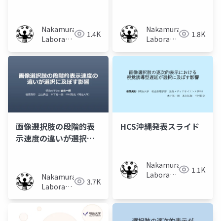
タンと画面表示の色対
その速度が選択に及ぼ
応の不一致が選択行動
す影響
に及ぼす影響
Nakamura
Nakamura
1.4K
1.8K
Laboratory
Laboratory
(Meiji
(Meiji
University)
University)
画像選択肢の段階的表
HCS沖縄発表スライド
示速度の違いが選択に
及ぼす影響
Nakamura
1.1K
Laboratory
Nakamura
3.7K
(Meiji
Laboratory
University)
(Meiji
University)