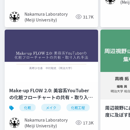
(Meij
Nakamura Laboratory
31.7K
(Meiji University)
Make-up FLOW 2.0: 美容系YouTuber
の化粧フローチャートの共有・取り入れ
手法
周辺視野に
化粧
メイク
化粧工程
フローチャート
度に及ぼす
Nakamura Laboratory
17.3K
(Meiji University)