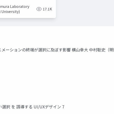
mura Laboratory
17.1K
i University)
ニメーションの終端が選択に及ぼす影響 横山幸大 中村聡史（明
択 を 誘導する UI/UXデザイン 7