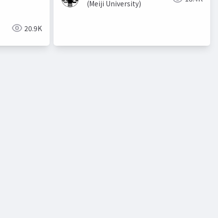
(Meiji University)
20.9K