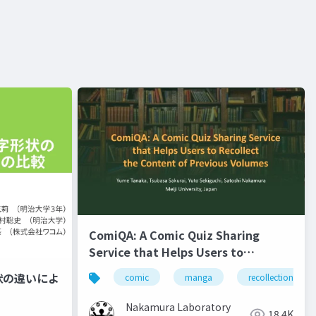
ComiQA: A Comic Quiz Sharing
Service that Helps Users to
Recollect the Content of Previous
状の違いによ
comic
manga
recollection
Volumes
Nakamura Laboratory
18.4K