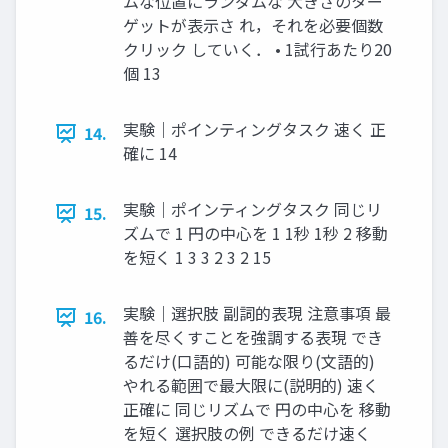
ムな位置にランダムな ⼤きさのター
ゲットが表⽰さ れ，それを必要個数
クリック していく． • 1試⾏あたり20
個 13
実験｜ポインティングタスク 速く 正
14.
確に 14
実験｜ポインティングタスク 同じリ
15.
ズムで 1 円の中⼼を 1 1秒 1秒 2 移動
を短く 1 3 3 2 3 2 15
実験｜選択肢 副詞的表現 注意事項 最
16.
善を尽くすことを強調する表現 でき
るだけ(⼝語的) 可能な限り(⽂語的)
やれる範囲で最⼤限に(説明的) 速く
正確に 同じリズムで 円の中⼼を 移動
を短く 選択肢の例 できるだけ速く