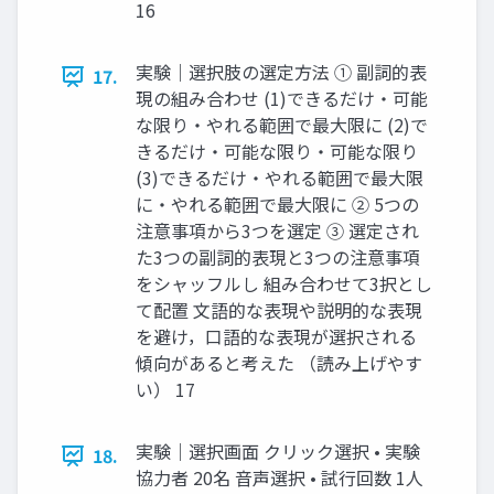
16
実験｜選択肢の選定⽅法 ① 副詞的表
17.
現の組み合わせ (1)できるだけ・可能
な限り・やれる範囲で最⼤限に (2)で
きるだけ・可能な限り・可能な限り
(3)できるだけ・やれる範囲で最⼤限
に・やれる範囲で最⼤限に ② 5つの
注意事項から3つを選定 ③ 選定され
た3つの副詞的表現と3つの注意事項
をシャッフルし 組み合わせて3択とし
て配置 ⽂語的な表現や説明的な表現
を避け，⼝語的な表現が選択される
傾向があると考えた （読み上げやす
い） 17
実験｜選択画⾯ クリック選択 • 実験
18.
協⼒者 20名 ⾳声選択 • 試⾏回数 1⼈