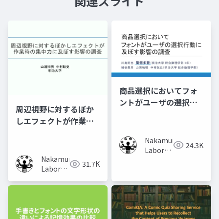
関連スライド
商品選択においてフォ
ントがユーザの選択行
周辺視野に対するぼか
動に及ぼす影響の調査
しエフェクトが作業時
の集中力に及ぼす影響
Nakamura
の調査
24.3K
Laboratory
Nakamura
(Meiji
31.7K
Laboratory
University)
(Meiji
University)