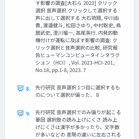
す影響の調査[⼤⽯ら 2023] クリック
選択 ⾳声選択 クリックして選択する
声に出して選択する 大石琉翔, 中川由
貴, 渡邉健斗, 松田さゆり, 中村聡史, 鳥
居武史, 澄川瑠一, 高尾英行. 内発的動
機付けが運転に及ぼす影響の調査: ク
リック選択と音声選択の比較, 研究報
告ヒューマンコンピュータインタラク
ション（HCI）, Vol. 2023-HCI-201,
No.18, pp.1-8, 2023. 7
先⾏研究 ⾳声選択 1つ⽬に選択するも
8.
のについて選択が偏った． 8
先⾏研究 ⾳声選択でのみ偏りが起こる
9.
要因 選択肢の読み上げにくさ 読み上
げにくさは漢字が多かったり，⽂字数
が多いなどの 表現の違いに左右される