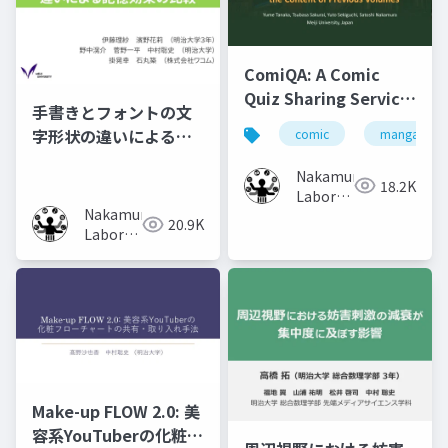
ComiQA: A Comic
Quiz Sharing Service
手書きとフォントの文
that Helps Users to
字形状の違いによる記
comic
manga
Recollect the
憶効果の比較
Content of Previous
Nakamura
18.2K
Volumes
Laboratory
Nakamura
(Meiji
20.9K
Laboratory
University)
(Meiji
University)
Make-up FLOW 2.0: 美
容系YouTuberの化粧フ