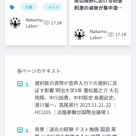
周辺視野における妨害
ローチャートの共有・
刺激の減衰が集中度に
化粧
メイク
化粧工程
フローチャート
取り入れ手法
及ぼす影響
Nakamura
17.3K
Laboratory
Nakamura
(Meiji
17.1K
Laboratory
University)
(Meiji
University)
各ページのテキスト
選択肢の表現が⾳声⼊⼒での選択に及
1.
ぼす影響 明治⼤学3年 重松⿓之介 ⼤⽯
琉翔，中川由貴，中村聡史 ⿃居武史，
澄川瑠⼀，⾼尾英⾏ 2023.11.21-22 ｜
HCI205 ｜淡路夢舞台国際会議場 1
背景｜過去の経験 テスト勉強 国語 英
2.