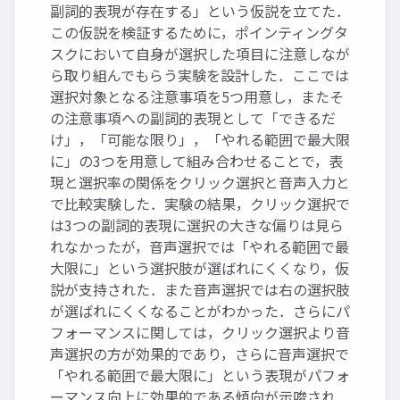
副詞的表現が存在する」という仮説を立てた．
この仮説を検証するために，ポインティングタ
スクにおいて自身が選択した項目に注意しなが
ら取り組んでもらう実験を設計した．ここでは
選択対象となる注意事項を5つ用意し，またそ
の注意事項への副詞的表現として「できるだ
け」，「可能な限り」，「やれる範囲で最大限
に」の3つを用意して組み合わせることで，表
現と選択率の関係をクリック選択と音声入力と
で比較実験した．実験の結果，クリック選択で
は3つの副詞的表現に選択の大きな偏りは見ら
れなかったが，音声選択では「やれる範囲で最
大限に」という選択肢が選ばれにくくなり，仮
説が支持された．また音声選択では右の選択肢
が選ばれにくくなることがわかった．さらにパ
フォーマンスに関しては，クリック選択より音
声選択の方が効果的であり，さらに音声選択で
「やれる範囲で最大限に」という表現がパフォ
ーマンス向上に効果的である傾向が示唆され