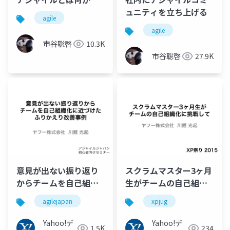
ュニティを立ち上げる
agile
agile
市谷聡啓
10.3K
市谷聡啓
27.9K
意見が出ない振り返り
スクラムマスター3ヶ月
からチームを自己組織
生がチームの自己組織
化に近づけたふりかえ
化に挑戦して #xpjug
agilejapan
xpjug
り改善事例
#agilejapan
Yahoo!デ
Yahoo!デ
1.5K
234