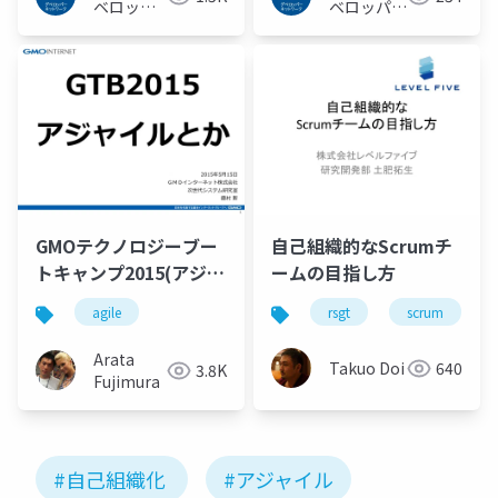
ベロッパ
ベロッパー
ーネット
ネットワー
ワーク
ク
GMOテクノロジーブー
自己組織的なScrumチ
トキャンプ2015(アジャ
ームの目指し方
イル編)
agile
rsgt
scrum
Arata
Takuo Doi
640
3.8K
Fujimura
#自己組織化
#アジャイル