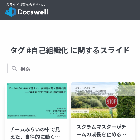
Ope
タグ #自己組織化 に関するスライド
検索
スクラムマスターがチ
チームみらいの中で見
ームの成長を止める瞬
えた、自律的に動く組