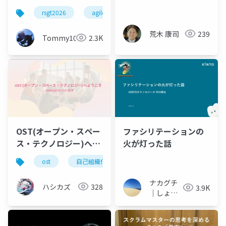
間 ～教え過ぎによるチ
織の姿──“手を動か
rsgt2026
agile
scrum
ームの成長停滞を解消
す”が導いた自己組織化
する方法～
How an Autonomous
荒木 康司
239
Tommy109
2.3K
Organization
Emerged in Team
Mirai — Self-
Organization
Through Hands-On
Action
ファシリテーションの
OST(オープン・スペー
火が灯った話
ス・テクノロジー)へよ
うこそ
ost
自己組織化
参加型プロセス
イノベー
ナカグチ
ハシカズ
328
3.9K
｜しょっ
ち