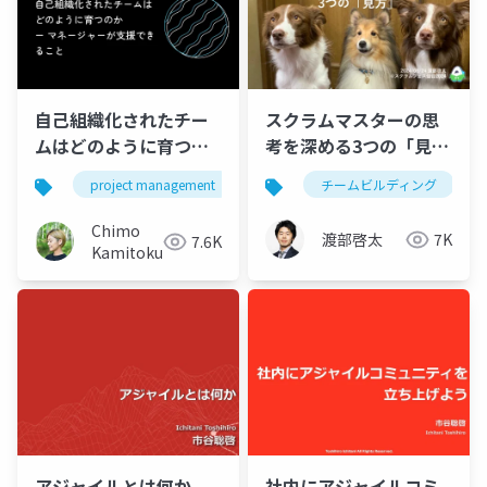
自己組織化されたチー
スクラムマスターの思
ムはどのように育つの
考を深める3つの「見
か ー マネージャーが支
方」
project management
self-organized teams
チームビルディング
援できること
Chimo
渡部啓太
7K
7.6K
Kamitokusari
アジャイルとは何か
社内にアジャイルコミ