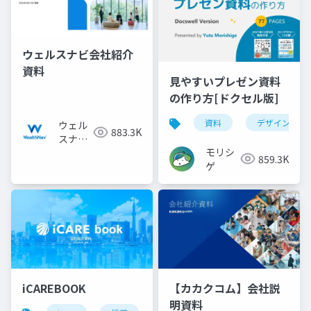
ウェルスナビ会社紹介
資料
見やすいプレゼン資料
の作り方[ドクセル版]
資料
デザイン
ウェル
883.3K
スナビ
モリシ
株式会
859.3K
ゲ
社
iCAREBOOK
【カカクコム】会社説
明資料