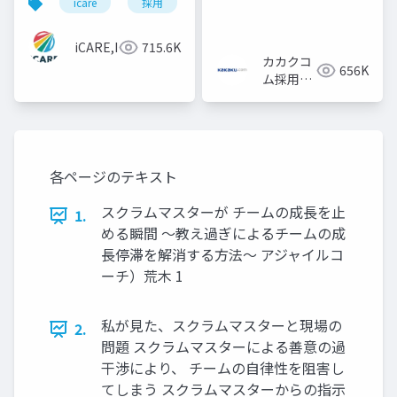
icare
採用
カルチャーデック
採用資料
iCARE,Inc
715.6K
カカクコ
656K
ム採用担
当
各ページのテキスト
スクラムマスターが チームの成長を止
1.
める瞬間 ～教え過ぎによるチームの成
長停滞を解消する方法～ アジャイルコ
ーチ）荒木 1
私が見た、スクラムマスターと現場の
2.
問題 スクラムマスターによる善意の過
干渉により、 チームの自律性を阻害し
てしまう スクラムマスターからの指示