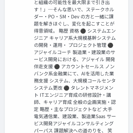
と組織の可能性を最大限まで引き出
す！」─そんな思いで、ステークホル
ダー・PO・SM・Dev の方と一緒に課
題を解きほぐし、変化を起こすことが
得意領域。 略歴 資格 ⚫ システムエン
ジニア キャリア系大規模基幹システム
の開発・運用・ プロジェクト管理 ⚫
アジャイルコーチ 製造業・建設業のサ
ービス開発における、アジャイル 開発
伴走支援 ⚫ アカウントセールス ノン
バンク系金融業にて、AIを活用した業
務支援 システム、大規模コールセンタ
システム更改 ⚫ タレントマネジメン
ト ITエンジニア育成の研修設計・講
師、キャリア育成 全般の企画実施・認
定 略歴・主なプロジェクトなど 大手
電気通信業、建設業、製造業Saas サー
ビス開発アジャイルコンサルティング
パーパス 課題解決への道のりを、 笑