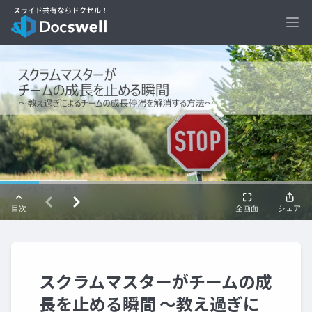
Ope
スクラムマスターがチームの成
長を止める瞬間 ～教え過ぎに