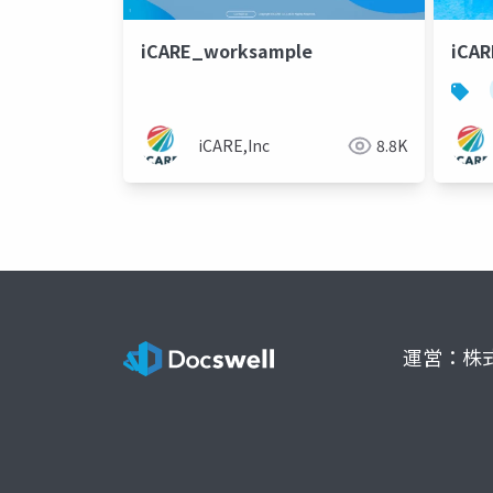
iCARE_worksample
iCA
iCARE,Inc
8.8K
運営：株