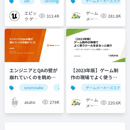
ue5
ue-nongame
ゲームメーカーズスクラン
方【Cinematic Dive
2023】
エピッ
ゲーム
313.4K
281.8K
ク ゲー
メーカ
ムズ ジ
ーズ
ャパン
エンジニアとQAの壁が
【2023年版】ゲーム制
崩れていくのを眺めて
作の現場でよく使うツ
いた #scrumosaka
ールをまるっと紹介
scrumosaka
2024
scrum
ゲームメーカーズスクラン
agile
ゲーム
asato
279K
220.6K
メーカ
ーズ