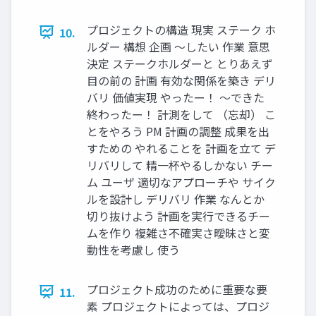
プロジェクトの構造 現実 ステーク ホ
10.
ルダー 構想 企画 〜したい 作業 意思
決定 ステークホルダーと とりあえず
目の前の 計画 有効な関係を築き デリ
バリ 価値実現 やったー！ 〜できた
終わったー！ 計測をして （忘却） こ
とをやろう PM 計画の調整 成果を出
すための やれることを 計画を立て デ
リバリして 精一杯やるしかない チー
ム ユーザ 適切なアプローチや サイク
ルを設計し デリバリ 作業 なんとか
切り抜けよう 計画を実行できるチー
ムを作り 複雑さ不確実さ曖昧さと変
動性を考慮し 使う
プロジェクト成功のために重要な要
11.
素 プロジェクトによっては、プロジ