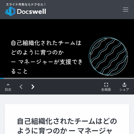
Ope
自己組織化されたチームはどの
ように育つのか ー マネージャ