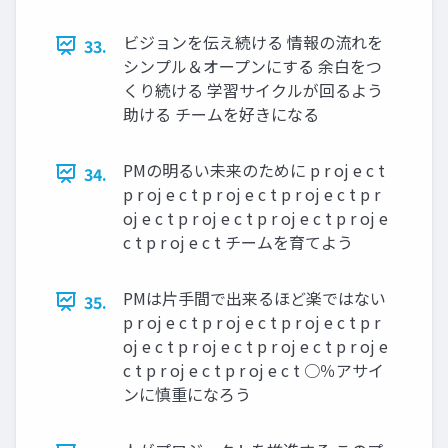
ビジョンを伝え続ける 情報の流れを
33.
シンプル＆オープンにする 余白をつ
くり続ける 学習サイクルが回るよう
助ける チームを好きになる
PMの明るい未来のために p r oj e c t
34.
p r oj e c t p r oj e c t p r oj e c t p r
oj e c t p r oj e c t p r oj e c t p r oj e
c t p r oj e c t チームを育てよう
PMは片手間で出来るほど楽ではない
35.
p r oj e c t p r oj e c t p r oj e c t p r
oj e c t p r oj e c t p r oj e c t p r oj e
c t p r oj e c t p r oj e c t ○％アサイ
ンに慎重になろう