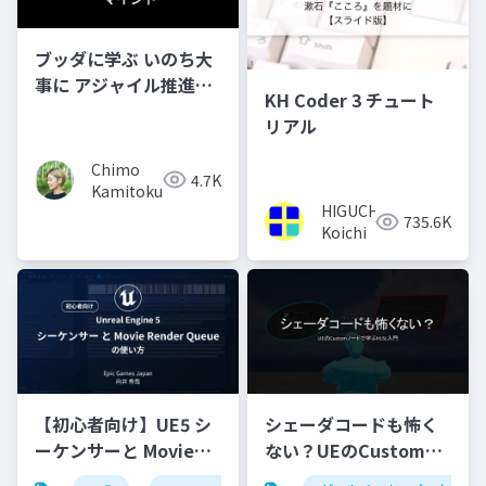
ブッダに学ぶ いのち大
事に アジャイル推進す
KH Coder 3 チュート
るマインド（公開用）
リアル
Chimo
4.7K
Kamitokusari
HIGUCHI
735.6K
Koichi
【初心者向け】UE5 シ
シェーダコードも怖く
ーケンサーと Movie
ない？UEのCustomノ
Render Queue の使い
ードで学ぶHLSL入門