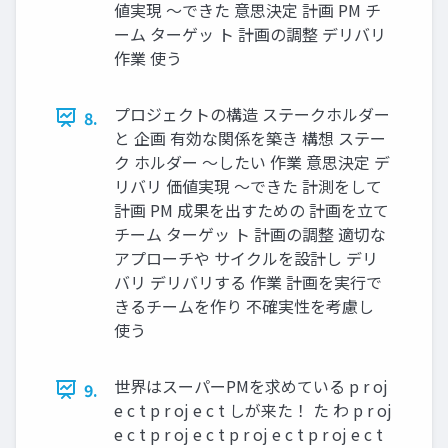
値実現 〜できた 意思決定 計画 PM チ
ーム ターゲッ ト 計画の調整 デリバリ
作業 使う
プロジェクトの構造 ステークホルダー
8.
と 企画 有効な関係を築き 構想 ステー
ク ホルダー 〜したい 作業 意思決定 デ
リバリ 価値実現 〜できた 計測をして
計画 PM 成果を出すための 計画を立て
チーム ターゲッ ト 計画の調整 適切な
アプローチや サイクルを設計し デリ
バリ デリバリする 作業 計画を実行で
きるチームを作り 不確実性を考慮し
使う
世界はスーパーPMを求めている p r oj
9.
e c t p r oj e c t しが来た！ た わ p r oj
e c t p r oj e c t p r oj e c t p r oj e c t