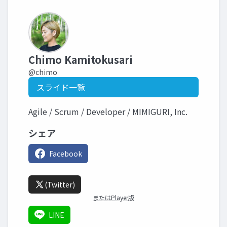
Chimo Kamitokusari
@chimo
スライド一覧
Agile / Scrum / Developer / MIMIGURI, Inc.
シェア
Facebook
(Twitter)
またはPlayer版
LINE