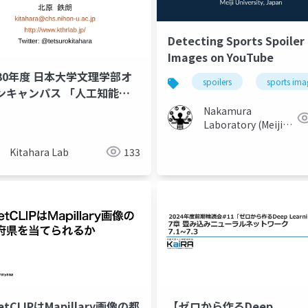
Detecting Sports Spoiler
Images on YouTube
30年度 日本大学文理学部オ
spoilers
sports ima
ンキャンパス 「人工知能っ
んな仕組み?」
Nakamura
Laboratory (Meiji
University)
Kitahara Lab
133
eetCLIPはMapillary画像の都
【ゼロから作るDeep