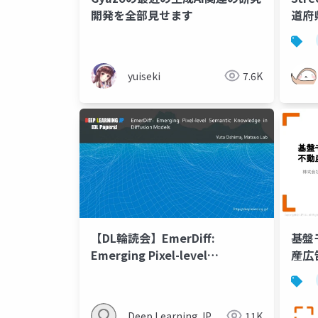
開発を全部見せます
道府
yuiseki
7.6K
【DL輪読会】EmerDiff:
基盤
Emerging Pixel-level
産広
Semantic Knowledge in
Diffusion Models
Deep Learning JP
11K