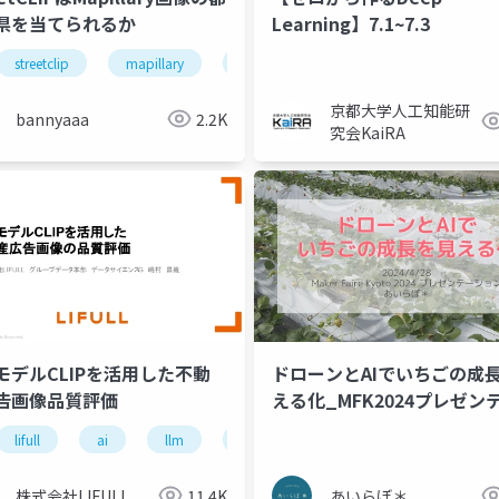
県を当てられるか
Learning】7.1~7.3
streetclip
mapillary
foss4g
京都大学人工知能研
bannyaaa
2.2K
究会KaiRA
モデルCLIPを活用した不動
ドローンとAIでいちごの成
告画像品質評価
える化_MFK2024プレゼン
ョン資料
lifull
ai
llm
大規模言語モデル
画像処理
株式会社LIFULL
11.4K
あいらぼ＊