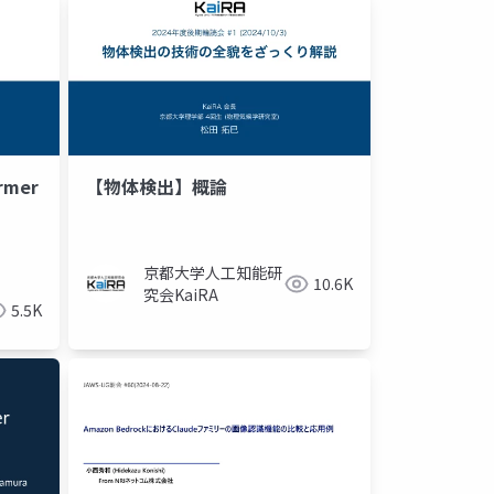
rmer
【物体検出】概論
g
学会
kaggle
京都大学人工知能研
10.6K
究会KaiRA
5.5K