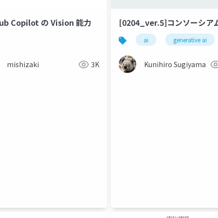
ub Copilot の Vision 能力
[0204_ver.5]コンソーシア
ai
generative ai
mishizaki
3K
Kunihiro Sugiyama