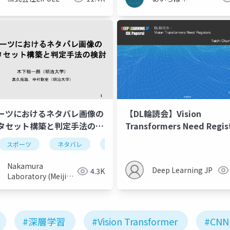
ーツにおけるネタバレ画像の
【DL輪読会】Vision
タセット構築と判定手法の検
Transformers Need Regis
スポーツ
ネタバレ
chatgpt
youtube
Nakamura
Deep Learning JP
4.3K
Laboratory (Meiji
University)
#深層学習
#Vision Transformer
#CNN