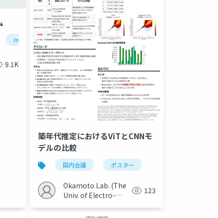
ム
machine learning
deep learning
artificial intelligence
9.1K
築年代推定におけるViTとCNNモ
デルの比較
国内会議
ポスター
Okamoto Lab. (The
123
Univ. of Electro-
Communications)