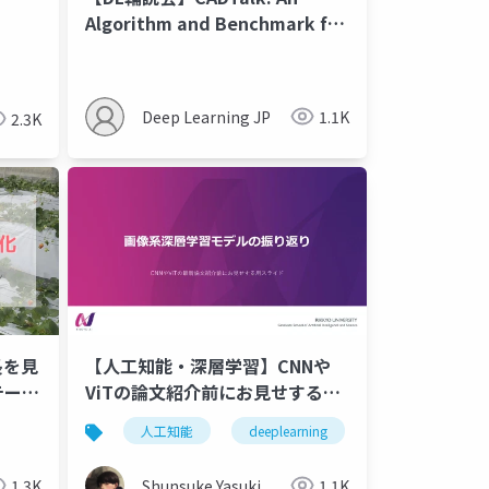
Algorithm and Benchmark for
Semantic Commenting of CAD
Programs
Deep Learning JP
1.1K
2.3K
長を見
【人工知能・深層学習】CNNや
テーシ
ViTの論文紹介前にお見せするス
ライド
研究開発
人工知能
deeplearning
深層学習
1.3K
Shunsuke Yasuki
1.1K