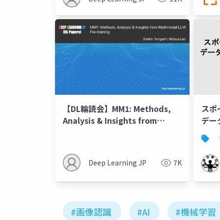
【DL輪読会】MM1: Methods,
スポ
Analysis & Insights from
デー
Multimodal LLM Pre-training
討
Deep Learning JP
7K
#画像認識
#AI
#機械学習