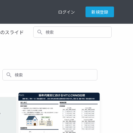
ログイン
新規登録
検索
てのスライド
検索