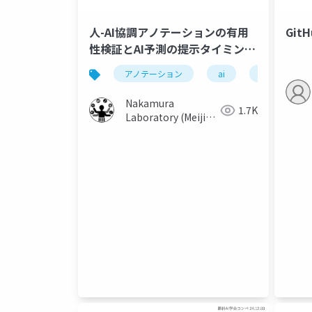
人-AI協調アノテーションの有用
GitH
性検証とAI予測の提示タイミング
が人のラベル決定に及ぼす影響
アノテーション
ai
ネタバレ
Nakamura
1.7K
Laboratory (Meiji
University)