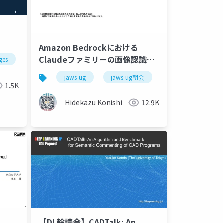
Amazon Bedrockにおける
Claudeファミリーの画像認識機
ges
youtube
chatgpt
能の比較と応用例
jaws-ug
jaws-ug朝会
amazon bedrock
1.5K
Hidekazu Konishi
12.9K
【DL輪読会】CADTalk: An