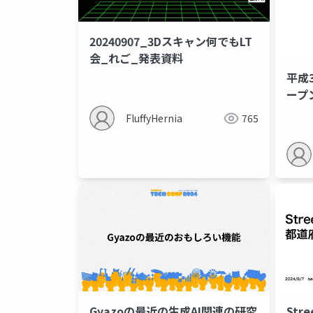
20240907_3Dスキャン何でもLT
会_れご_発表資料
平成
ープ
てど
FluffyHernia
765
Gyazoの最近の生成AI関連の研究
Str