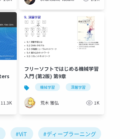
フリーソフトではじめる機械学習
ters
入門 (第2版) 第9章
機械学習
深層学習
11.3K
荒木 雅弘
1K
#ViT
#ディープラーニング