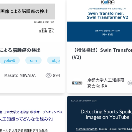
による脳腫瘍の検出
【物体検出】Swin Transfo
(V2)
yolov8
sam
object detection
ai
deep learnin
ing
ai in medicine
medical artificial intelligence
医療
Masato MIWADA
894
京都大学人工知能研
究会KaiRA