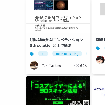
眼科AI学会 AIコンペティション
画像
8th solutionと上位解法
ai
machine learning
deep learn
Yuki Tashiro
6.2K