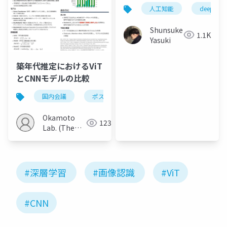
介前にお見せするスラ
人工知能
deeplearn
イド
Shunsuke
1.1K
Yasuki
築年代推定におけるViT
とCNNモデルの比較
国内会議
ポスター
Okamoto
123
Lab. (The
Univ. of
Electro-
Communications)
#深層学習
#画像認識
#ViT
#CNN