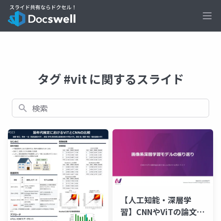
Ope
タグ #vit に関するスライド
検索
【人工知能・深層学
習】CNNやViTの論文紹