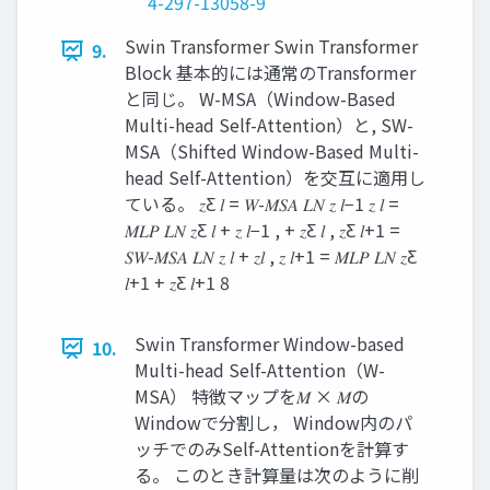
4-297-13058-9
Swin Transformer Swin Transformer
9.
Block 基本的には通常のTransformer
と同じ。 W-MSA（Window-Based
Multi-head Self-Attention）と, SW-
MSA（Shifted Window-Based Multi-
head Self-Attention）を交互に適用し
ている。 𝑧Ƹ 𝑙 = 𝑊-𝑀𝑆𝐴 𝐿𝑁 𝑧 𝑙−1 𝑧 𝑙 =
𝑀𝐿𝑃 𝐿𝑁 𝑧Ƹ 𝑙 + 𝑧 𝑙−1 , + 𝑧Ƹ 𝑙 , 𝑧Ƹ 𝑙+1 =
𝑆𝑊-𝑀𝑆𝐴 𝐿𝑁 𝑧 𝑙 + 𝑧𝑙 , 𝑧 𝑙+1 = 𝑀𝐿𝑃 𝐿𝑁 𝑧Ƹ
𝑙+1 + 𝑧Ƹ 𝑙+1 8
Swin Transformer Window-based
10.
Multi-head Self-Attention（W-
MSA） 特徴マップを𝑀 × 𝑀の
Windowで分割し， Window内のパ
ッチでのみSelf-Attentionを計算す
る。 このとき計算量は次のように削