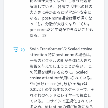
化の値が大きくなってしまう問題を
解消している。 各層で活性化の値の
大きさに差があると学習が不安定に
なる。 post-norm場合は層が深くな
っても， 分散が大きくなりにくい。
pre-normだと学習ができないことも
ある。 18
Swin Transformer V2 Scaled cosine
20.
attention 特にpost-normの場合は，
一部のピクセルの組が全体に大きな
影響を与えてしまうことが多い。 こ
の問題を緩和するために，Scaled
cosine attentionが用いられている。
𝑆𝑖𝑚(𝒒𝑖 𝒌𝑗 ) = cos(𝒒𝑖 , 𝒌𝑗 )/𝜏 + 𝐵𝑖𝑗 𝜏は
0.01以上の学習化なスケーラーで，そ
れぞれのヘッドとレイヤーで独立し
ている。 コサインで正規化されてい
るため，Attentionの値が極端になら