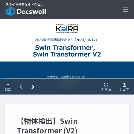
Ope
【物体検出】Swin
Transformer (V2)