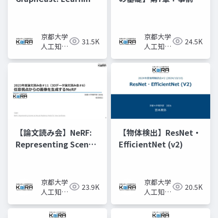
skillful medium-
習済みモデルと転移学
range global
習
weather forecasting
京都大学
京都大学
31.5K
24.5K
人工知能
人工知能
研究会
研究会
KaiRA
KaiRA
【論文読み会】NeRF:
【物体検出】ResNet・
Representing Scenes
EfficientNet (v2)
as Neural Radiance
Fields for View
Synthesis
京都大学
京都大学
23.9K
20.5K
人工知能
人工知能
研究会
研究会
KaiRA
KaiRA