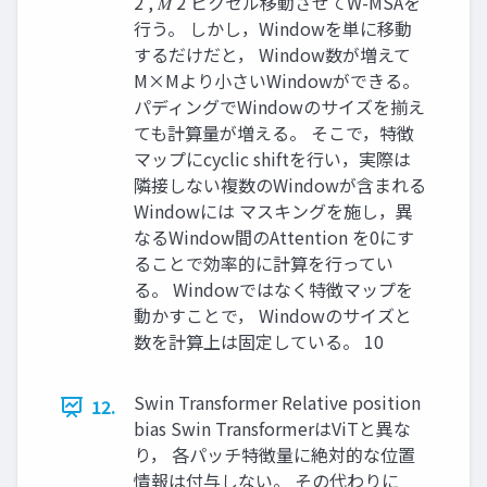
2 , 𝑀 2 ピクセル移動させてW-MSAを
行う。 しかし，Windowを単に移動
するだけだと， Window数が増えて
M×Mより小さいWindowができる。
パディングでWindowのサイズを揃え
ても計算量が増える。 そこで，特徴
マップにcyclic shiftを行い，実際は
隣接しない複数のWindowが含まれる
Windowには マスキングを施し，異
なるWindow間のAttention を0にす
ることで効率的に計算を行ってい
る。 Windowではなく特徴マップを
動かすことで， Windowのサイズと
数を計算上は固定している。 10
Swin Transformer Relative position
12.
bias Swin TransformerはViTと異な
り， 各パッチ特徴量に絶対的な位置
情報は付与しない。 その代わりに