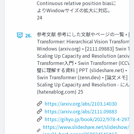
Continuous relative position biasに
よりWindowサイズの拡大に対応。
24
参考文献 参考にした文献やページの一覧 • [2103.
26.
Transformer: Hierarchical Vision Transforme
Windows (arxiv.org) • [2111.09883] Swin Tr
Scaling Up Capacity and Resolution (arxiv.or
Transformer入門 • Swin Transformer (ICCV'
璧に理解する資料 | PPT (slideshare.net)
Swin Transformer (zenn.dev) • [論文メモ] Sw
Scaling Up Capacity and Resolution
(hatenablog.com) 25
https://arxiv.org/abs/2103.14030
https://arxiv.org/abs/2111.09883
https://gihyo.jp/book/2022/978-4-297-
https://www.slideshare.net/slideshow/sw