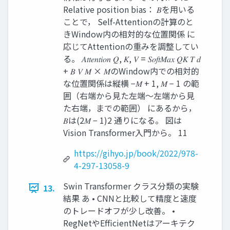
Relative position bias： 𝐵を用いる
ことで， Self-Attentionの計算のと
きWindow内の相対的な位置関係 に
応じてAttentionの重みを調整してい
る。 𝐴𝑡𝑡𝑒𝑛𝑡𝑖𝑜𝑛 𝑄, 𝐾, 𝑉 = 𝑆𝑜𝑓𝑡𝑀𝑎𝑥 𝑄𝐾 𝑇 𝑑
+ 𝐵 𝑉 𝑀 × 𝑀のWindow内での相対的
な位置関係は縦横 −𝑀 + 1, 𝑀 − 1 の範
囲（右端から見た左端～左端から見
た右端，までの範囲） にあるから，
𝐵は(2𝑀 − 1)2 通りになる。 図は
Vision Transformer入門から。 11
https://gihyo.jp/book/2022/978-
4-297-13058-9
Swin Transformer クラス分類の実験
13.
結果 あ • CNNと比較して精度と速度
のトレードオフが少し改善。 •
RegNetやEfficientNetはアーキテク