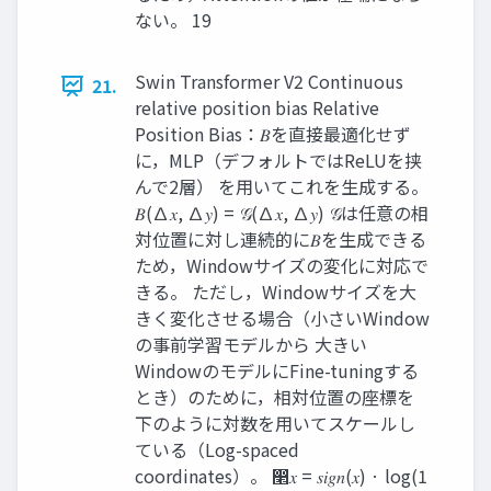
ない。 19
Swin Transformer V2 Continuous
21.
relative position bias Relative
Position Bias：𝐵を直接最適化せず
に，MLP（デフォルトではReLUを挟
んで2層） を用いてこれを生成する。
𝐵(∆𝑥, ∆𝑦) = 𝒢(∆𝑥, ∆𝑦) 𝒢は任意の相
対位置に対し連続的に𝐵を生成できる
ため，Windowサイズの変化に対応で
きる。 ただし，Windowサイズを大
きく変化させる場合（小さいWindow
の事前学習モデルから 大きい
WindowのモデルにFine-tuningする
とき）のために，相対位置の座標を
下のように対数を用いてスケールし
ている（Log-spaced
coordinates）。 ෢𝑥 = 𝑠𝑖𝑔𝑛(𝑥) · log(1