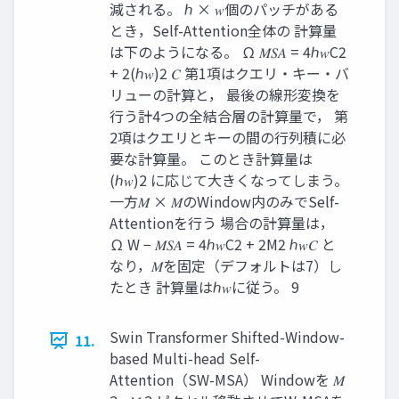
減される。 ℎ × 𝑤個のパッチがある
とき，Self-Attention全体の 計算量
は下のようになる。 Ω 𝑀𝑆𝐴 = 4ℎ𝑤C2
+ 2(ℎ𝑤)2 𝐶 第1項はクエリ・キー・バ
リューの計算と， 最後の線形変換を
行う計4つの全結合層の計算量で， 第
2項はクエリとキーの間の行列積に必
要な計算量。 このとき計算量は
(ℎ𝑤)2 に応じて大きくなってしまう。
一方𝑀 × 𝑀のWindow内のみでSelf-
Attentionを行う 場合の計算量は，
Ω W − 𝑀𝑆𝐴 = 4ℎ𝑤C2 + 2M2 ℎ𝑤𝐶 と
なり，𝑀を固定（デフォルトは7）し
たとき 計算量はℎ𝑤に従う。 9
Swin Transformer Shifted-Window-
11.
based Multi-head Self-
Attention（SW-MSA） Windowを 𝑀