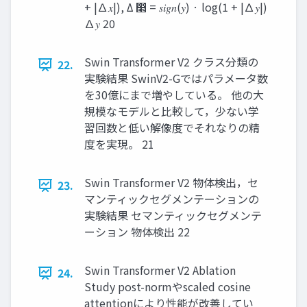
+ |∆𝑥|), Δ ෢ = 𝑠𝑖𝑔𝑛(𝑦) · log(1 + |∆𝑦|)
∆𝑦 20
Swin Transformer V2 クラス分類の
22.
実験結果 SwinV2-Gではパラメータ数
を30億にまで増やしている。 他の大
規模なモデルと比較して，少ない学
習回数と低い解像度でそれなりの精
度を実現。 21
Swin Transformer V2 物体検出，セ
23.
マンティックセグメンテーションの
実験結果 セマンティックセグメンテ
ーション 物体検出 22
Swin Transformer V2 Ablation
24.
Study post-normやscaled cosine
attentionにより性能が改善してい