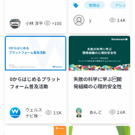
勉強会
ナレッジ共
y
3.4K
小林 洋平
>100
0からはじめるプラット
失敗の科学に学ぶ 開
フォーム普及活動
発組織の心理的安全性
ウェルス
あんど
2.6K
3.5K
ナビ株式
会社 技術
広報チー
ム