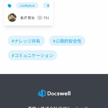
confluence
情報共有
ナレッジ共有
コラ
長沢 智治
751
#ナレッジ共有
#心理的安全性
#コミュニケーション