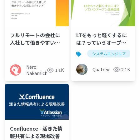
フルリモートの会社に
LTをもっと軽くするに
入社して働きやすいと
は？っていうオープン
感じたポイント
企画会議
システムエンジニア
Nero
Quatrex
2.1K
1.1K
Nakamichi
Confluence - 活きた情
報共有による現場改善