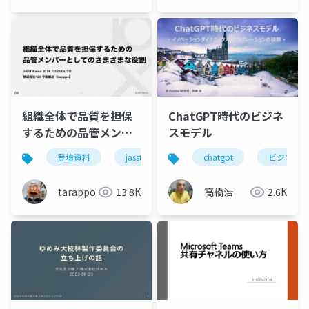
組織全体で品質を担保
ChatGPT時代のビジネ
するための品管メンバ
スモデル
ーとしてのさまざまな
登壇資料
jasst
jasst kansai
chatgpt
qa
ビジネス
役割
tarappo
13.8K
高橋浩
2.6K