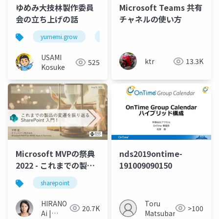
ゆめみ大技林製作委員
Microsoft Teams 共有
会の立ち上げの話
チャネルの使い方
yumemi.grow
技術書
USAMI
ktr
13.3K
525
Kosuke
Microsoft MVPの祭典
nds2019ontime-
2022 - これまでの製品
191009090150
の変遷を振り返る
sharepoint
SharePoint 入門 !
HIRANO
Toru
20.7K
>100
Ai |
Matsubara