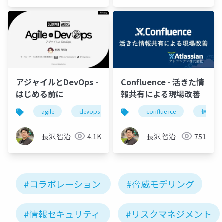
Microsoft
MVP 👉
❤️
SharePoint
アジャイルとDevOps -
Confluence - 活きた情
はじめる前に
報共有による現場改善
agile
devops
アジャイル
confluence
コラボレーショ
情報共
長沢 智治
4.1K
長沢 智治
751
#コラボレーション
#脅威モデリング
#情報セキュリティ
#リスクマネジメント