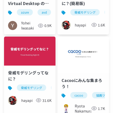
に？(簡易版)
Virtual Desktop のセ
キュアコラボレーショ
脅威モデリング
thr
azure
avd
ン
Yohei
hayapi
1.6K
0.9K
Iwasaki
脅威モデリングってな
に？
Cacooにみんな集まろ
う！
脅威モデリング
threat modeling
cacoo
描画ツール
hayapi
31.6K
Ryota
1.7K
Nakamura