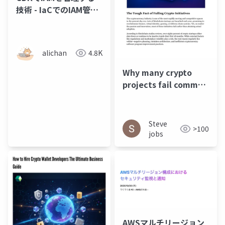
技術 - IaCでのIAM管理
ベストプラクティスに
ついて考える
alichan
4.8K
Why many crypto
projects fail common
software
development pitfalls
in blockchain
Steve
>100
startups
jobs
AWSマルチリージョン