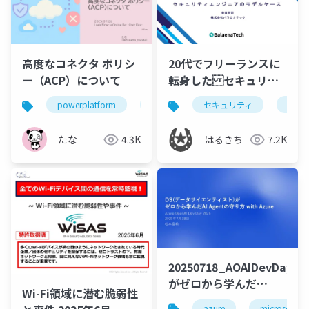
高度なコネクタ ポリシ
20代でフリーランスに
ー（ACP）について
転身した セキュリテ
ィエンジニアのモデル
powerplatform
powerautomate
セキュリティ
powerapps
入門
ケース
たな
4.3K
はるきち
7.2K
20250718_AOAIDevDay20
がゼロから学んだ
Wi-Fi領域に潜む脆弱性
AIAgentの守り方 with
azure
microsoft