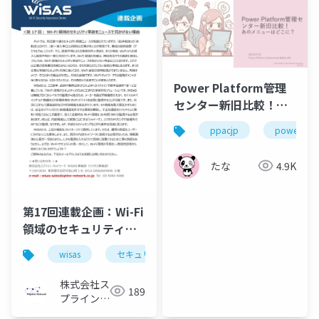
Power Platform管理
センター新旧比較！あ
のメニューはどこに？
ppacjp
powerplat
たな
4.9K
第17回連載企画：Wi-Fi
領域のセキュリティ事
故をニュースで見かけ
wisas
セキュリティ
wi-fi領域に潜む脅威と対策
ない理由
株式会社ス
189
プライン・
ネットワー