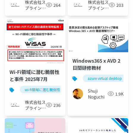
株式会社ス
株式会社ス
264
203
プライン・
プライン・
ネットワー
ネットワー
ク
ク
Windows365 x AVD 2
日間研修教材
Wi-Fi領域に潜む脆弱性
と事件 2025年7月
azure virtual desktop
wi-fi領域に潜む脆弱性と事件
セキュリティ
Shuji
1.9K
Noguchi
株式会社ス
236
プライン・
ネットワー
ク