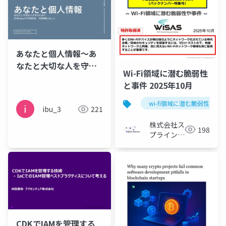
あなたと個人情報～あ
なたと大切な人を守る
Wi-Fi領域に潜む脆弱性
ために～
と事件 2025年10月
wi-fi領域に潜む脆弱性と事
ibu_3
221
株式会社ス
198
プライン・
ネットワー
ク
CDKでIAMを管理する