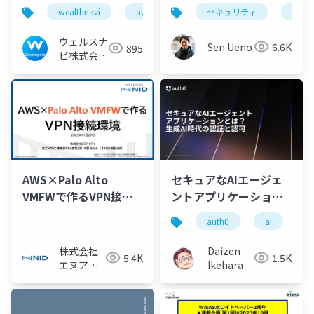
運用してみた
入門書を書くことにつ
wealthnavi
aws
sre
セキュリティ
入門
いて
ウェルスナ
Sen Ueno
6.6K
895
ビ株式会社
技術広報チ
ーム
AWS×Palo Alto
セキュアなAIエージェ
VMFWで作るVPN接続
ントアプリケーション
環境
とは？ 生成AI時代の認
auth0
ai
証と認可
株式会社
Daizen
5.4K
1.5K
エヌアイ
Ikehara
デイ