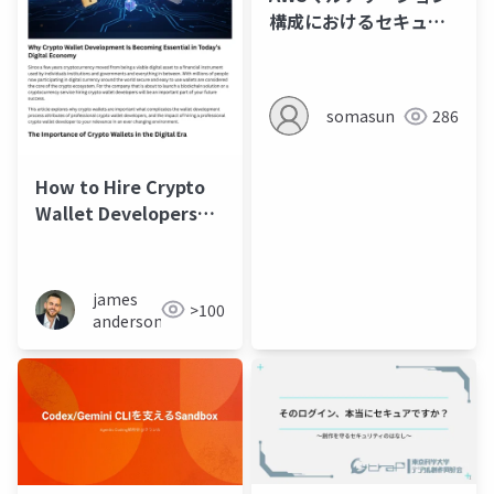
構成におけるセキュリ
ティ監視と通知
somasun
286
How to Hire Crypto
Wallet Developers
The Ultimate
Business Guide (1)
james
>100
anderson