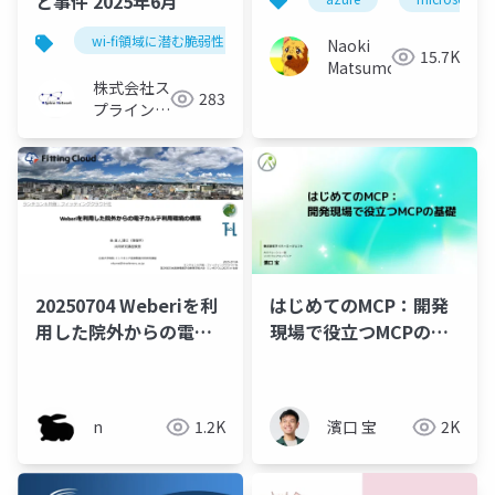
と事件 2025年6月
Azure
wi-fi領域に潜む脆弱性と事件
セキュリティ
Naoki
15.7K
Matsumoto
株式会社ス
283
プライン・
ネットワー
ク
20250704 Weberiを利
はじめてのMCP：開発
用した院外からの電子
現場で役立つMCPの基
カルテ利用環境の構築
礎
n
1.2K
濱口 宝
2K