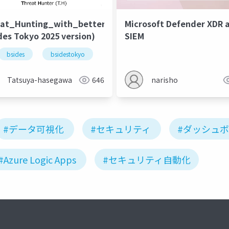
alization
at_Hunting_with_better_DataVisualization
Microsoft Defender XDR 
des Tokyo 2025 version)
SIEM
nting
bsides
bsidestokyo
Tatsuya-hasegawa
646
narisho
#データ可視化
#セキュリティ
#ダッシュ
#Azure Logic Apps
#セキュリティ自動化