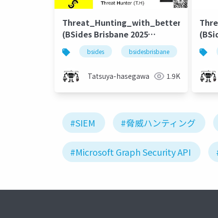
Threat_Hunting_with_better_DataVisu
Thre
(BSides Brisbane 2025
(BSi
version)
bsides
bsidesbrisbane
threathu
Tatsuya-hasegawa
1.9K
#SIEM
#脅威ハンティング
#Microsoft Graph Security API