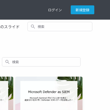
ログイン
新規登録
検索
てのスライド
検索