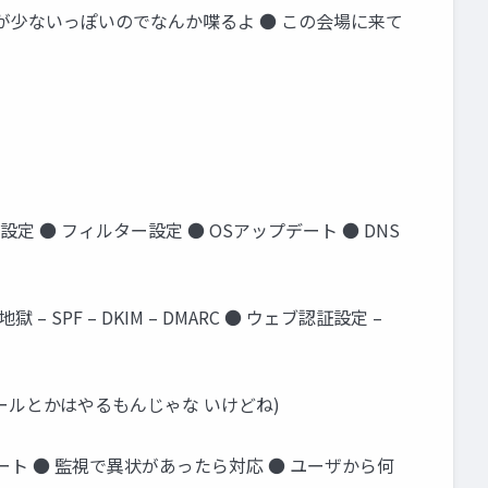
人が少ないっぽいのでなんか喋るよ ● この会場に来て
定 ● フィルター設定 ● OSアップデート ● DNS
SPF – DKIM – DMARC ● ウェブ認証設定 –
メールとかはやるもんじゃな いけどね)
ト ● 監視で異状があったら対応 ● ユーザから何