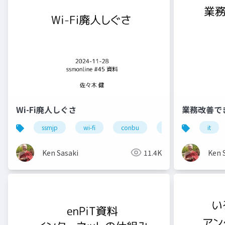
Wi-Fi廃人しぐさ
業務改善で
ssmjp
wi-fi
conbu
bakuchiku
it
s
Ken Sasaki
11.4K
Ken 