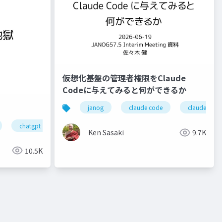
仮想化基盤の管理者権限をClaude
Codeに与えてみると何ができるか
janog
claude code
claude
chatgpt
janogdon
ror
ssmonline
ssmjp
Ken Sasaki
9.7K
10.5K