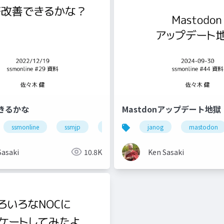
きるかな
Mastdonアップデート地獄
smonline
ssmonline
ネットワーク
ssmjp
業務改善
janog
mastodon
Sasaki
10.8K
Ken Sasaki