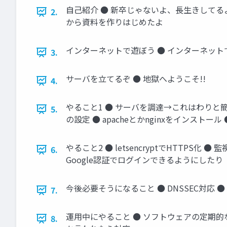
自己紹介 ● 新卒じゃないよ、長生きしてる
2.
から資料を作りはじめたよ
インターネットで遊ぼう ● インターネットで
3.
サーバを立てるぞ ● 地獄へようこそ!!
4.
やること1 ● サーバを調達→これはわりと簡単
5.
の設定 ● apacheとかnginxをインストー
やること2 ● letsencryptでHTTPS化 
6.
Google認証でログインできるようにしたり
今後必要そうになること ● DNSSEC対応 
7.
運用中にやること ● ソフトウェアの定期的
8.