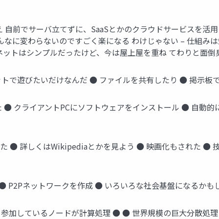
よねえ 自前でサーバ立てずに、SaaSとかのクラウドサービスを
んなに変わらないのですごく楽になる わけじゃない – 仕組みは
ネットはシンプルだったけど、今は屋上屋を重ね てわりと面倒臭
ットで遊びたいだけなんだ ● ファイルを共有したり ● 掲示
行った ● クライアントPCにソフトウェアをインストール ● 自動
た ● 詳しくはWikipediaとかを見よう ● 映画化もされた
実装 ● P2Pネットワークを作成 ● いろいろな社会基盤になるか
構築 ● 参加しているノードが計算処理 ● ● 世界規模の巨大分散