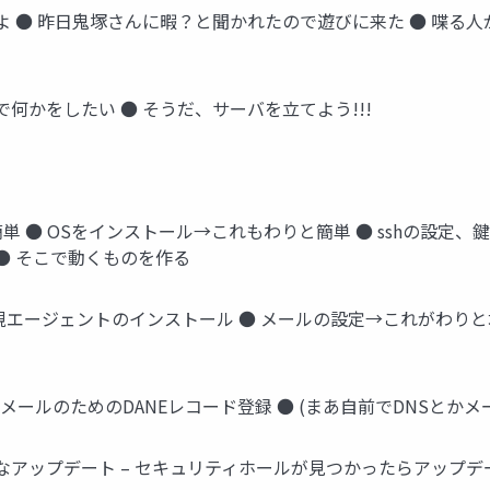
よ ● 昨日鬼塚さんに暇？と聞かれたので遊びに来た ● 喋る
何かをしたい ● そうだ、サーバを立てよう!!!
 ● OSをインストール→これもわりと簡単 ● sshの設定、鍵設
ル ● そこで動くものを作る
● 監視エージェントのインストール ● メールの設定→これがわりと地獄 – 
● メールのためのDANEレコード登録 ● (まあ自前でDNSとか
なアップデート – セキュリティホールが見つかったらアップデー