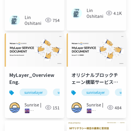
proposer lookahead
Lin
4.1K
Oshitani
Lin
754
Oshitani
MyLayer_Overview
オリジナルブロックチ
Eng.
ェーン構築サービス
「MyLayer」 概要資料
sunriselayer
web3
blockchain
sunriselayer
ethereum
web3
Sunrise |
Sunrise |
151
484
🌆
🌆
Specialized
Specialized
DA Layer
DA Layer
for Proof
for Proof