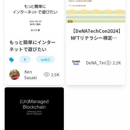
of
of
Liquidity
Liquidity
【DeNATechCon2024】
NFTリテラシー検定の
もっと簡単にインター
裏側と苦労話
ネットで遊びたい
lt
web3
サーバ
ethereum
DeNA_Tech
2.2K
Ken
2.5K
Sasaki