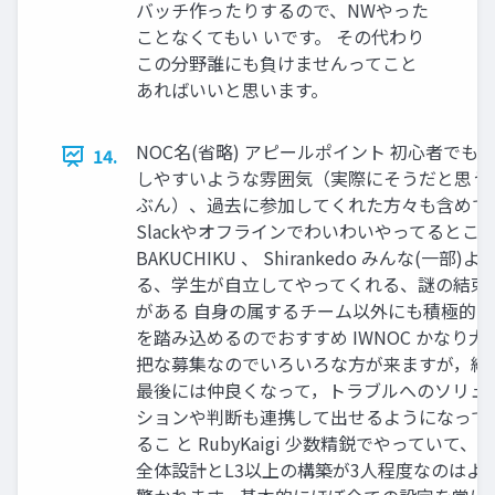
バッチ作ったりするので、NWやった
ことなくてもい いです。 その代わり
この分野誰にも負けませんってこと
あればいいと思います。
NOC名(省略) アピールポイント 初心者でも
14.
しやすいような雰囲気（実際にそうだと思う
ぶん）、過去に参加してくれた方々も含めて
Slackやオフラインでわいわいやってるとこ
BAKUCHIKU 、 Shirankedo みんな(一部)よ
る、学生が自立してやってくれる、謎の結束
がある 自身の属するチーム以外にも積極的に
を踏み込めるのでおすすめ IWNOC かなり大
把な募集なのでいろいろな方が来ますが，結
最後には仲良くなって，トラブルへのソリュ
ションや判断も連携して出せるようになって
るこ と RubyKaigi 少数精鋭でやっていて、
全体設計とL3以上の構築が3人程度なのはよ