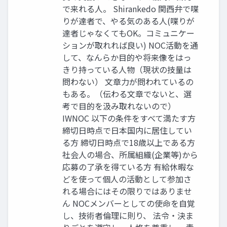
で来れる人。 Shirankedo 関西弁で喋
りが達者で、やる気のある人(喋りが
達者じゃなくてもOK。コミュニケー
ションが取れれば良い) NOC活動を通
して、なんらか目的や将来像をはっ
きり持っている人物（現状の技量は
問わない） 文章力が問われているの
もある。（伝わる文章でないと、選
考で目的を汲み取れないので）
IWNOC 以下の条件をすべて満たす方
締切日時点で日本国内に居住してい
る方 締切日時点で18歳以上である方
社会人の場合、所属組織(企業等)から
応募の了承を得ている方 有給休暇な
どを使って個人の活動として参加さ
れる場合にはその限りではありませ
ん NOCメンバーとしての使命を自覚
し、技術者倫理に則り、 法令・決ま