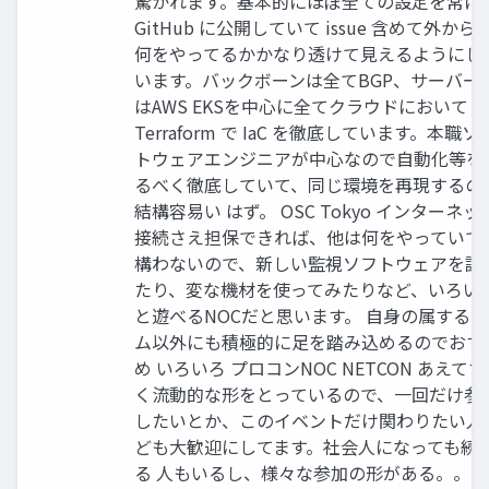
驚かれます。基本的にほぼ全ての設定を常に
GitHub に公開していて issue 含めて外から
何をやってるかかなり透けて見えるようにし
います。バックボーンは全てBGP、サーバー
はAWS EKSを中心に全てクラウドにおいて
Terraform で IaC を徹底しています。本職ソ
トウェアエンジニアが中心なので自動化等を
るべく徹底していて、同じ環境を再現するの
結構容易い はず。 OSC Tokyo インターネッ
接続さえ担保できれば、他は何をやっていて
構わないので、新しい監視ソフトウェアを試
たり、変な機材を使ってみたりなど、いろい
と遊べるNOCだと思います。 自身の属する
ム以外にも積極的に足を踏み込めるのでおす
め いろいろ プロコンNOC NETCON あえて
く流動的な形をとっているので、一回だけ参
したいとか、このイベントだけ関わりたい人
ども大歓迎にしてます。社会人になっても続
る 人もいるし、様々な参加の形がある。。。