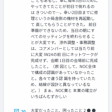
こ ともあるし、単に毎年3日のために
やってきてたことが初日で倒れるの
は きついので…。幸い2日目までに修
理というか局舎側の機材を再起動し
て 直してもらうことができた。 前日
準備ができないため、当日の朝にす
べてのセッティングを終わらせる こ
とが大変です。 渉外調整・事務調整
は、コアメンバーとしては当たり前
に大変 IW24の前 日にネットワークが
完成せず、会期 1日目の会場前に完成
したこと。（原 因として、NOC全体
で構成の認識があっていなかったこ
と。各々で違う認 識を持っていたた
め、結線が設計と異なっているな
ど。） まぁ、NOC業と 本業の確立が
いちばんむずかしい
大変だったこと、困ったこと 2 ● ●
20.