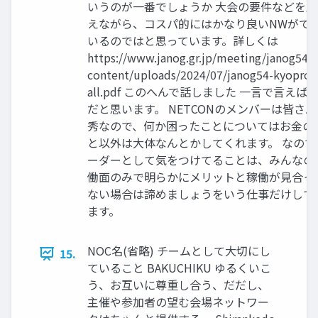
いうのが一番でしょうか 大会の要件などを踏
えながら、コスパ的にはかなり良いNWがで
いるのではと思っています。詳しくは
https://www.janog.gr.jp/meeting/janog54/
content/uploads/2024/07/janog54-kyopro-
all.pdf このへんで話しました 一言で言えば
だと思います。 NETCONのメンバーは皆さん
秀なので、何か困ったことについてはお金の
と以外は大体なんとかしてくれます。 なので
ーダーとして気をつけてることは、みんなの
働面のみで明らかにメリットと稼働が見合っ
ない場合は諦めましょうをいう仕事だけして
ます。
NOC名(省略) チームとして大切にし
15.
ていること BAKUCHIKU ゆるくいこ
う、お互いに尊重し合う、だだし、
主催や参加者の望む会場ネットワー