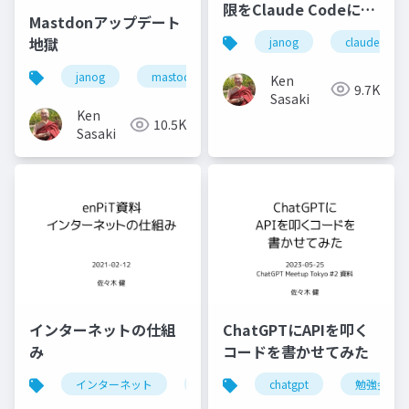
限をClaude Codeに与
Mastdonアップデート
えてみると何ができる
地獄
janog
claude code
か
janog
mastodon
chatgpt
janogdon
Ken
9.7K
Sasaki
Ken
10.5K
Sasaki
インターネットの仕組
ChatGPTにAPIを叩く
み
コードを書かせてみた
インターネット
internet
chatgpt
enpit
勉強会