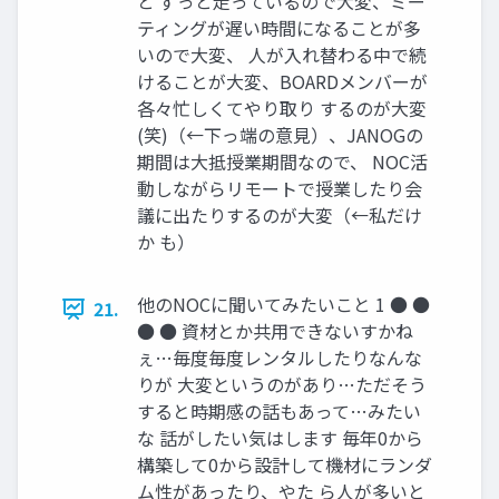
と ずっと走っているので大変、ミー
ティングが遅い時間になることが多
いので大変、 人が入れ替わる中で続
けることが大変、BOARDメンバーが
各々忙しくてやり取り するのが大変
(笑)（←下っ端の意見）、JANOGの
期間は大抵授業期間なので、 NOC活
動しながらリモートで授業したり会
議に出たりするのが大変（←私だけ
か も）
他のNOCに聞いてみたいこと 1 ● ●
21.
● ● 資材とか共用できないすかね
ぇ…毎度毎度レンタルしたりなんな
りが 大変というのがあり…ただそう
すると時期感の話もあって…みたい
な 話がしたい気はします 毎年0から
構築して0から設計して機材にランダ
ム性があったり、やた ら人が多いと