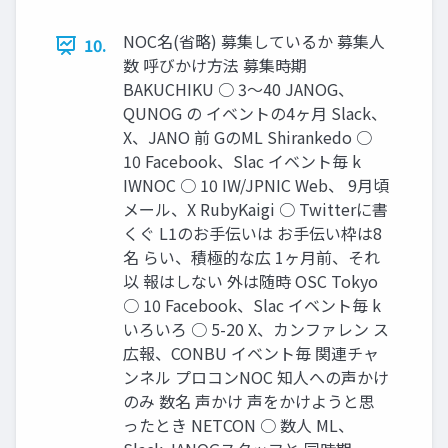
NOC名(省略) 募集しているか 募集人
10.
数 呼びかけ方法 募集時期
BAKUCHIKU ○ 3〜40 JANOG、
QUNOG の イベントの4ヶ月 Slack、
X、JANO 前 GのML Shirankedo ○
10 Facebook、Slac イベント毎 k
IWNOC ○ 10 IW/JPNIC Web、 9月頃
メール、X RubyKaigi ○ Twitterに書
くぐ L1のお手伝いは お手伝い枠は8
名 らい、積極的な広 1ヶ月前、それ
以 報はしない 外は随時 OSC Tokyo
○ 10 Facebook、Slac イベント毎 k
いろいろ ○ 5-20 X、カンファレン ス
広報、CONBU イベント毎 関連チャ
ンネル プロコンNOC 知人への声かけ
のみ 数名 声かけ 声をかけようと思
ったとき NETCON ○ 数人 ML、