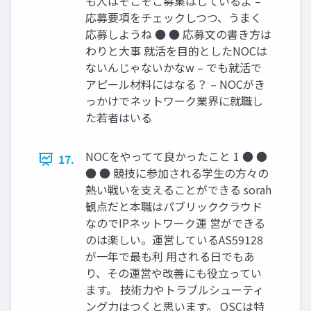
も人はそこそこ募集はしているよ –
応募要項をチェックしつつ、うまく
応募しようね ● ● 応募文の書き方は
わりと大事 就活を目的としたNOCは
ないんじゃないかなw – でも就活で
アピール材料にはなる？ – NOCがき
っかけでネットワーク業界に就職し
た若者はいる
NOCをやってて良かったこと 1 ● ●
17.
● ● 競技に参加される学生の方々の
熱い戦いを支えることができる sorah
観点だと本職はパブリッククラウド
なのでIPネットワーク運 営ができる
のは楽しい。運営しているAS59128
が一年で最も利 用される日でもあ
り、その運営や改善にも役立ってい
ます。 技術力やトラブルシューティ
ング力はつくと思います。 OSCは特