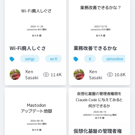
Wi-Fi廃人しぐさ
業務改善できるかな
ssmjp
wi-fi
conbu
it
bakuchiku
ssmonline
s
Ken
Ken
11.4K
10.8K
Sasaki
Sasaki
仮想化基盤の管理者権