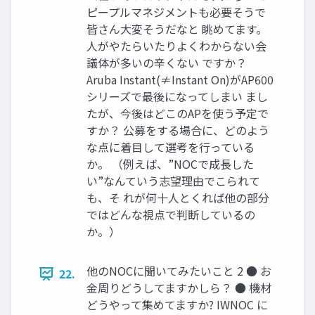
ピープルマネジメントも必要そうで
皆さん大変そうだなと 眺めてます。
人がやたらいたりよくわからない会
議体が多いの辛くない ですか？
Aruba Instant(≠Instant On)がAP600
シリーズで最後になってしまい まし
たが、今後はどこのAPを使う予定で
すか？ 公募をする場合に、どのよう
な点に着目して選考を行っている
か。 （例えば、”NOCで成長した
い”なんていう志望理由でこられて
も、そ れが何十人とくれば他の部分
ではどんな視点で判断しているの
か。）
他のNOCに聞いてみたいこと 2 ● お
22.
金周りどうしてますかしら？ ● 機材
どうやって集めてますか? IWNOC に