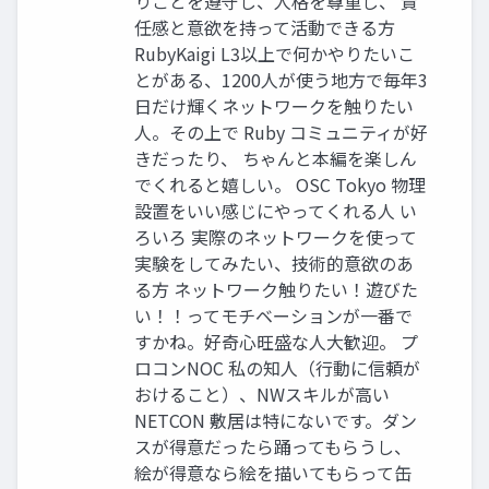
りごとを遵守し、人格を尊重し、 責
任感と意欲を持って活動できる方
RubyKaigi L3以上で何かやりたいこ
とがある、1200人が使う地方で毎年3
日だけ輝くネットワークを触りたい
人。その上で Ruby コミュニティが好
きだったり、 ちゃんと本編を楽しん
でくれると嬉しい。 OSC Tokyo 物理
設置をいい感じにやってくれる人 い
ろいろ 実際のネットワークを使って
実験をしてみたい、技術的意欲のあ
る方 ネットワーク触りたい！遊びた
い！！ってモチベーションが一番で
すかね。好奇心旺盛な人大歓迎。 プ
ロコンNOC 私の知人（行動に信頼が
おけること）、NWスキルが高い
NETCON 敷居は特にないです。ダン
スが得意だったら踊ってもらうし、
絵が得意なら絵を描いてもらって缶