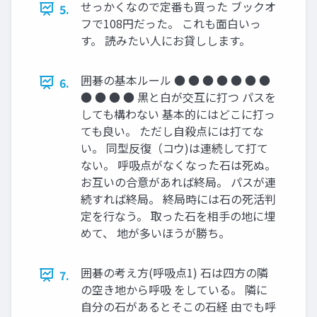
せっかくなので定番も買った ブックオ
5.
フで108円だった。 これも面白いっ
す。 読みたい人にお貸しします。
囲碁の基本ルール ● ● ● ● ● ● ●
6.
● ● ● ● 黒と白が交互に打つ パスを
しても構わない 基本的にはどこに打っ
ても良い。 ただし自殺点には打てな
い。 同型反復（コウ)は連続して打て
ない。 呼吸点がなくなった石は死ぬ。
お互いの合意があれば終局。 パスが連
続すれば終局。 終局時には石の死活判
定を行なう。 取った石を相手の地に埋
めて、 地が多いほうが勝ち。
囲碁の考え方(呼吸点1) 石は四方の隣
7.
の空き地から呼吸 をしている。 隣に
自分の石があるとそこの石経 由でも呼