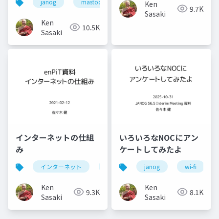
janog
mastodon
chatgpt
janogdon
Ken
9.7K
Sasaki
Ken
10.5K
Sasaki
インターネットの仕組
いろいろなNOCにアン
み
ケートしてみたよ
インターネット
internet
janog
enpit
wi-fi
Ken
Ken
9.3K
8.1K
Sasaki
Sasaki