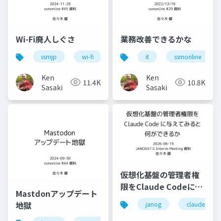
Wi-Fi廃人しぐさ
業務改善できるかな
ssmjp
wi-fi
conbu
it
bakuchiku
ssmonline
s
Ken
Ken
11.4K
10.8K
Sasaki
Sasaki
仮想化基盤の管理者権
限をClaude Codeに与
Mastdonアップデート
えてみると何ができる
地獄
janog
claude code
か