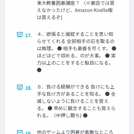
東大教養囲碁講座？ （※書店では買
えなかったけど、Amazon Kindle版
は買えるぞ)
４．欲張ると破綻することを思い知
17.
らせてくれる 全部相手の石を取るの
は無理。 ● 相手も最善を尽くす。 ●
ほどほどで収める、のが大事。 ● 実
力以上のことをすると駄目になる。
●
８．負ける経験ができる 負けにも上
18.
手な負け方があることを知る。 ● 全
滅しないように負けることを覚え
る。 ● 早めに観念することも覚えら
れる。（中押し勝ち) ●
他のゲームより囲碁が素敵なところ
19.