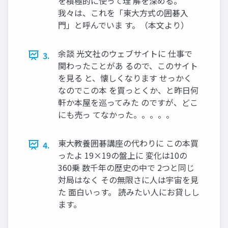
を積極的に使って理 解を深める。
我々は、これを「東大方式の囲碁入
門」と呼んでいま す。（本文より）
余談 光文社のウェブサイトに 仕事で
3.
関わったことがあ るので、このサイト
を見る と、懐しくなります せっかく
なのでこの本 を買っとくか、と昨日何
軒か本屋を巡ってみた のですが、どこ
にも売っ てなかった。。。。。
東大教養囲碁講座の代わりに この本買
4.
ったよ 19×19の盤上に 変化は10の
360乗 数千年の歴史の中で 2つと同じ
対局はなく その無限さに人は宇宙を見
た 面白いっす。 読みたい人にお貸しし
ます。