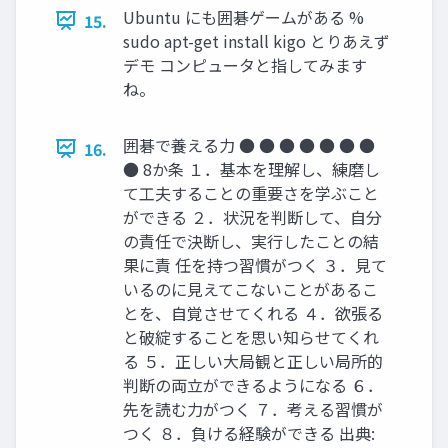
Ubuntu にも囲碁ゲームがある %
15.
sudo apt-get install kigo とりあえず
デモ コンピュータと指してみます
ね。
囲碁で養える力 ● ● ● ● ● ● ●
16.
● 8か条 １．基本を理解し、練磨し
て工夫することの重要さを学ぶこと
ができる ２．状況を判断して、自分
の責任で決断し、実行したことの結
果に責 任を持つ習慣がつく ３．見て
いるのに見えてこないことがあるこ
とを、自覚させてくれる ４．欲張る
と破綻することを思い知らせてくれ
る ５．正しい大局観と正しい局所的
判断の両立ができるようになる ６．
先を読む力がつく ７．考える習慣が
つく ８．負ける経験ができる 出典: